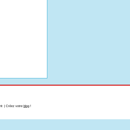
rit | Créez votre
blog
!