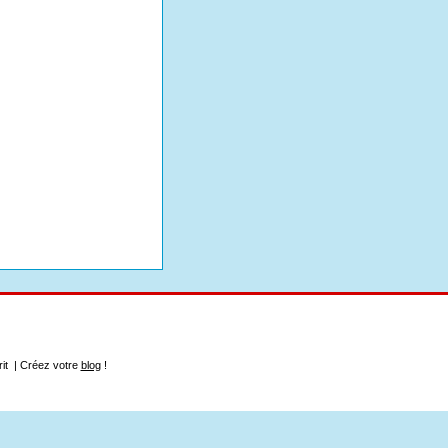
rit | Créez votre
blog
!