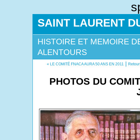
s
SAINT LAURENT DU
HISTOIRE ET MEMOIRE D
ALENTOURS
|
« LE COMITÉ FNACA AURA 50 ANS EN 2011
Retour 
PHOTOS DU COMIT