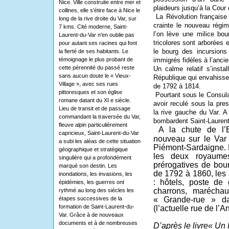
Nice. Ville construite entre mer et
plaideurs jusqu’à la Cour 
collines, elle s'étire face à Nice le
La Révolution française
long de la rive droite du Var, sur
crainte le nouveau régim
7 kms. Cité moderne, Saint-
l’on lève une milice bo
Laurent-du-Var n'en oublie pas
tricolores sont arborées e
pour autant ses racines qui font
le bourg des incursions
la fierté de ses habitants. Le
témoignage le plus probant de
immigrés fidèles à l’anci
cette pérennité du passé reste
Un calme relatif s’inst
sans aucun doute le « Vieux-
République qui envahisse
Village », avec ses rues
de 1792 à 1814.
pittoresques et son église
Pourtant sous le Consul
romane datant du XI e siècle.
avoir reculé sous la pres
Lieu de transit et de passage
la rive gauche du Var. A
commandant la traversée du Var,
bombardent Saint-Laurent.
fleuve alpin particulièrement
A la chute de l’Em
capricieux, Saint-Laurent-du-Var
nouveau sur le Var 
a subi les aléas de cette situation
Piémont-Sardaigne. L
géographique et stratégique
les deux royaume
singulière qui a profondément
prérogatives de bou
marqué son destin. Les
de 1792 à 1860, les 
inondations, les invasions, les
: hôtels, poste de
épidémies, les guerres ont
charrons, maréchau
rythmé au long des siècles les
étapes successives de la
« Grande-rue » da
formation de Saint-Laurent-du-
(l’actuelle rue de l’A
Var. Grâce à de nouveaux
documents et à de nombreuses
D’après le livre« Un 