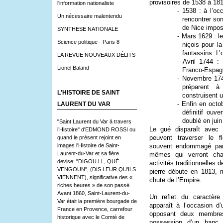
provisoires de 1538 à 181
l'information nationaliste
- 1538 : à l’o
Un nécessaire malentendu
rencontrer so
de Nice imposé
SYNTHESE NATIONALE
- Mars 1629 : l
Science politique - Paris 8
niçois pour l
fantassins. L’
LA REVUE NOUVEAUX DÉLITS
- Avril 1744 :
Lionel Baland
Franco-Espagn
- Novembre 174
préparent à
L'HISTOIRE DE SAINT
construisent u
- Enfin en octo
LAURENT DU VAR
définitif ouv
doublé en juin
"Saint Laurent du Var à travers
Le gué disparaît avec 
l’Histoire" d'EDMOND ROSSI ou
peuvent traverser le f
quand le présent rejoint en
images l'Histoire de Saint-
souvent endommagé par 
Laurent-du-Var et sa fière
mêmes qui verront chaq
devise: "DIGOU LI , QUÉ
activités traditionnelles 
VENGOUN", (DIS LEUR QU'ILS
pierre débute en 1813, 
VIENNENT), significative des «
chute de l’Empire.
riches heures » de son passé.
Avant 1860, Saint-Laurent-du-
Un reflet du caractère 
Var était la première bourgade de
apparaît à l’occasion d
France en Provence, carrefour
opposant deux membre
historique avec le Comté de
possession d’un banc d