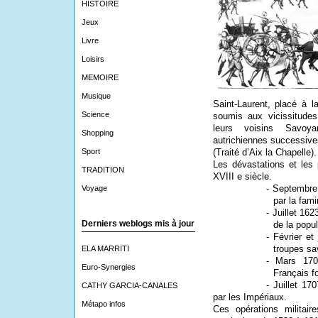
HISTOIRE
Jeux
Livre
Loisirs
MEMOIRE
Musique
Saint-Laurent, placé à 
Science
soumis aux vicissitude
leurs voisins Savoya
Shopping
autrichiennes successive
Sport
(Traité d’Aix la Chapelle).
Les dévastations et les
TRADITION
XVIII e siècle.
- Septembre
Voyage
par la fami
- Juillet 16
Derniers weblogs mis à jour
de la popul
- Février et
troupes sa
ELA MARRITI
- Mars 170
Euro-Synergies
Français fo
- Juillet 17
CATHY GARCIA-CANALES
par les Impériaux.
Métapo infos
Ces opérations militair