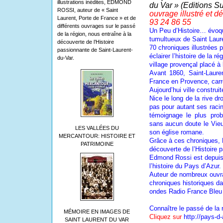
illustrations inédites, EDMOND
du Var » (Editions Su
ROSSI, auteur de « Saint
ouvrage illustré et d
Laurent, Porte de France » et de
93 24 86 55
différents ouvrages sur le passé
Un Peu d’Histoire… évo
de la région, nous entraîne à la
tumultueux de Saint Laure
découverte de l’Histoire
70 chroniques illustrées 
passionnante de Saint-Laurent-
éclairer l’histoire de la r
du-Var.
village provençal placé à
Avant 1860, Saint-Laure
France en Provence, carre
Aujourd’hui ville construit
Nice le long de la rive dr
pas pour autant ses racin
témoignage le plus prob
sans aucun doute le Vieu
LES VALLÉES DU
son église romane.
MERCANTOUR: HISTOIRE ET
Grâce à ces chroniques, 
PATRIMOINE
découverte de l’Histoire 
Edmond Rossi est depuis
l’histoire du Pays d’Azur.
Auteur de nombreux ouvra
chroniques historiques da
ondes Radio France Bleu 
Connaître le passé de la 
MÉMOIRE EN IMAGES DE
Cliquez sur
http://pays-d
SAINT LAURENT DU VAR