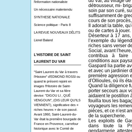
du Var, au village d
l'information nationaliste
détrousseur, mi- brig
Un nécessaire malentendu
soin par son curé, su
suffisamment de grec 
SYNTHESE NATIONALE
cours de son procès,
Science politique - Paris 8
Il adorait la table, q
ou de cartes à jouer.
LA REVUE NOUVEAUX DÉLITS
Déserteur à 17 ans, 
l’exemple du légenda
Lionel Baland
riches sans verser d
Social, avant l'heure
L'HISTOIRE DE SAINT
contribua à faire
conditions aux paysa
LAURENT DU VAR
Gaspard lia partie 
et avec un jardinier
"Saint Laurent du Var à travers
première agression e
l’Histoire" d'EDMOND ROSSI ou
d'Ollioules, où ils ét
quand le présent rejoint en
Quand la diligence fu
images l'Histoire de Saint-
porter secours aux 
Laurent-du-Var et sa fière
aidaient le postillo
devise: "DIGOU LI , QUÉ
fouilla tous les bagag
VENGOUN", (DIS LEUR QU'ILS
VIENNENT), significative des «
voyageurs les remerc
riches heures » de son passé.
pièces, et ce n'est ar
Avant 1860, Saint-Laurent-du-
de la supercherie.
Var était la première bourgade de
Les exploits de Ga
France en Provence, carrefour
dans toute la Pr
historique avec le Comté de
gendarmerie attest