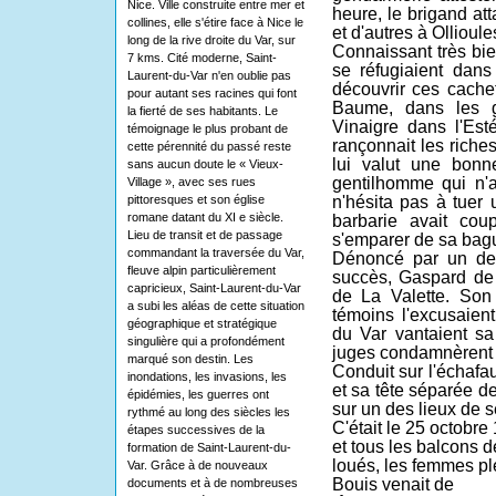
Nice. Ville construite entre mer et
heure, le brigand at
collines, elle s'étire face à Nice le
et d'autres à Ollioule
long de la rive droite du Var, sur
Connaissant très bie
7 kms. Cité moderne, Saint-
se réfugiaient dans
Laurent-du-Var n'en oublie pas
découvrir ces cache
pour autant ses racines qui font
Baume, dans les g
la fierté de ses habitants. Le
Vinaigre dans l'Est
témoignage le plus probant de
rançonnait les riche
cette pérennité du passé reste
lui valut une bonn
sans aucun doute le « Vieux-
gentilhomme qui n'a
Village », avec ses rues
pittoresques et son église
n'hésita pas à tuer
romane datant du XI e siècle.
barbarie avait co
Lieu de transit et de passage
s'emparer de sa bag
commandant la traversée du Var,
Dénoncé par un de 
fleuve alpin particulièrement
succès, Gaspard de 
capricieux, Saint-Laurent-du-Var
de La Valette. Son
a subi les aléas de cette situation
témoins l'excusaient
géographique et stratégique
du Var vantaient sa
singulière qui a profondément
juges condamnèrent le
marqué son destin. Les
Conduit sur l'échafaud
inondations, les invasions, les
et sa tête séparée d
épidémies, les guerres ont
sur un des lieux de 
rythmé au long des siècles les
C'était le 25 octobre
étapes successives de la
et tous les balcons 
formation de Saint-Laurent-du-
loués, les femmes p
Var. Grâce à de nouveaux
Bouis venait de
documents et à de nombreuses