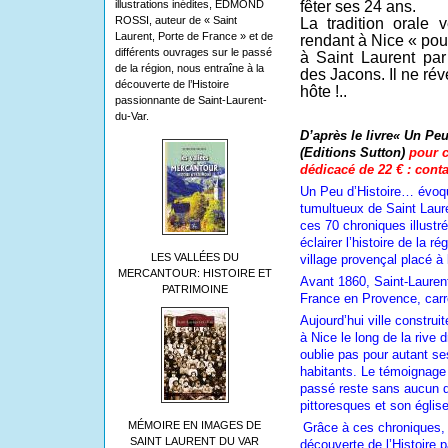
illustrations inédites, EDMOND
fêter ses 24 ans.
ROSSI, auteur de « Saint
La tradition orale
Laurent, Porte de France » et de
rendant à Nice « pour
différents ouvrages sur le passé
à Saint Laurent pa
de la région, nous entraîne à la
des Jacons. Il ne rév
découverte de l’Histoire
hôte !..
passionnante de Saint-Laurent-
du-Var.
D’après le livre« Un Peu
(Editions Sutton)
pour c
dédicacé de 22 € : conta
Un Peu d’Histoire… évo
tumultueux de Saint Laure
ces 70 chroniques illustr
éclairer l’histoire de la r
LES VALLÉES DU
village provençal placé à
MERCANTOUR: HISTOIRE ET
Avant 1860, Saint-Laurent
PATRIMOINE
France en Provence, carre
Aujourd’hui ville construit
à Nice le long de la rive d
oublie pas pour autant ses
habitants. Le témoignage 
passé reste sans aucun d
pittoresques et son églis
MÉMOIRE EN IMAGES DE
Grâce à ces chroniques,
SAINT LAURENT DU VAR
découverte de l’Histoire 