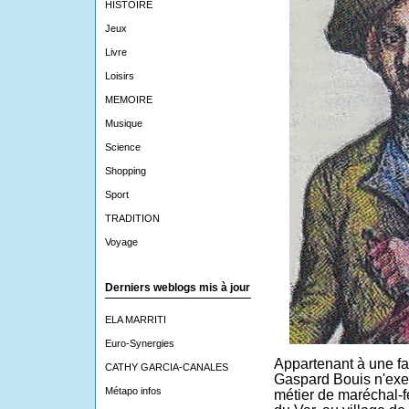
HISTOIRE
Jeux
Livre
Loisirs
MEMOIRE
Musique
Science
Shopping
Sport
TRADITION
Voyage
Derniers weblogs mis à jour
ELA MARRITI
Euro-Synergies
Appartenant à une fam
CATHY GARCIA-CANALES
Gaspard Bouis n'exe
Métapo infos
métier de maréchal-f