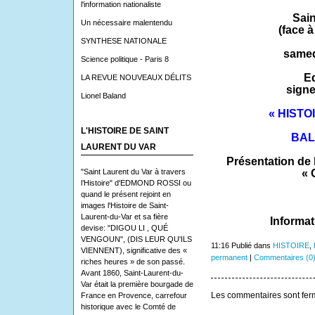
l'information nationaliste
Sain
Un nécessaire malentendu
(face à
SYNTHESE NATIONALE
samedi
Science politique - Paris 8
E
LA REVUE NOUVEAUX DÉLITS
signe
Lionel Baland
« HIST
L'HISTOIRE DE SAINT
BAL
LAURENT DU VAR
Présentation de 
"Saint Laurent du Var à travers
« 
l’Histoire" d'EDMOND ROSSI ou
quand le présent rejoint en
images l'Histoire de Saint-
Laurent-du-Var et sa fière
Informat
devise: "DIGOU LI , QUÉ
VENGOUN", (DIS LEUR QU'ILS
11:16 Publié dans
HISTOIRE
,
VIENNENT), significative des «
permanent
|
Commentaires (0
riches heures » de son passé.
Avant 1860, Saint-Laurent-du-
Var était la première bourgade de
Les commentaires sont fer
France en Provence, carrefour
historique avec le Comté de