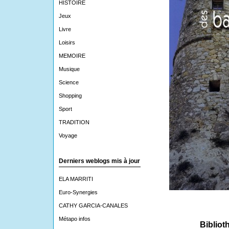
HISTOIRE
Jeux
Livre
Loisirs
MEMOIRE
Musique
Science
Shopping
Sport
TRADITION
Voyage
Derniers weblogs mis à jour
ELA MARRITI
Euro-Synergies
CATHY GARCIA-CANALES
Métapo infos
Bibliot