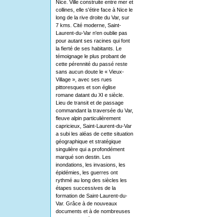
Nice. Ville construite entre mer et
collines, elle s'étire face à Nice le
long de la rive droite du Var, sur
7 kms. Cité moderne, Saint-
Laurent-du-Var n'en oublie pas
pour autant ses racines qui font
la fierté de ses habitants. Le
témoignage le plus probant de
cette pérennité du passé reste
sans aucun doute le « Vieux-
Village », avec ses rues
pittoresques et son église
romane datant du XI e siècle.
Lieu de transit et de passage
commandant la traversée du Var,
fleuve alpin particulièrement
capricieux, Saint-Laurent-du-Var
a subi les aléas de cette situation
géographique et stratégique
singulière qui a profondément
marqué son destin. Les
inondations, les invasions, les
épidémies, les guerres ont
rythmé au long des siècles les
étapes successives de la
formation de Saint-Laurent-du-
Var. Grâce à de nouveaux
documents et à de nombreuses