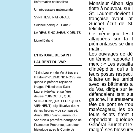
l'information nationaliste
Monsieur Alban sig
flotte à nouveau sur 
Un nécessaire malentendu
St. Laurent devient 
SYNTHESE NATIONALE
française avant l'a
Suchet écrit de St
Science politique - Paris 8
féliciter.
LA REVUE NOUVEAUX DÉLITS
Ce même jour les t
attaquées sur la 
Lionel Baland
piémontaises se diri
matin.
Les ouvrages de dé
L'HISTOIRE DE SAINT
un témoin rapporte
LAURENT DU VAR
merci: « Les assailla
d'intrépidité, qu'ils
"Saint Laurent du Var à travers
leurs postes respecti
l’Histoire" d'EDMOND ROSSI ou
à faire un feu terri
quand le présent rejoint en
avec les bâtiments a
images l'Histoire de Saint-
du Var, dirigé sur l
Laurent-du-Var et sa fière
défendaient tant su
devise: "DIGOU LI , QUÉ
gauche. Heureusement
VENGOUN", (DIS LEUR QU'ILS
tête de pont se trou
VIENNENT), significative des «
marécageux, les ob
riches heures » de son passé.
leurs éclats firen
Avant 1860, Saint-Laurent-du-
cependant quelqu
Var était la première bourgade de
Général Brunet et l
France en Provence, carrefour
malgré ses blessures
historique avec le Comté de