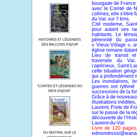
bourgade de France e
avec le Comté de Nic
collines, elle s'étire 
du Var, sur 7 kms.
Cité moderne, Saint
pour autant ses ra
habitants. Le témo
pérennité du pas
HISTOIRES ET LÉGENDES
« Vieux-Village », a
DES BALCONS D'AZUR
église romane datant 
Lieu de transit 
traversée du Var, 
capricieux, Saint-La
cette situation géog
qui a profondément 
Les inondations, le
guerres ont rythmé
"CONTES ET LÉGENDES DU
PAYS D'AZUR"
successives de la fo
Grâce à de nouveau
illustrations inédite
Laurent, Porte de Fra
sur le passé de la ré
découverte de l’Hist
Laurent-du-Var.
Livre de 120 pages
DU MISTRAL SUR LE
edmondrossi@wanad