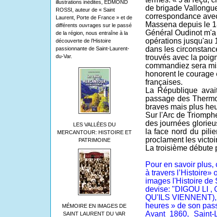
illustrations inédites, EDMOND
de brigade Vallongue,
ROSSI, auteur de « Saint
correspondance avec 
Laurent, Porte de France » et de
Massena depuis le 18
différents ouvrages sur le passé
Général Oudinot m'a 
de la région, nous entraîne à la
opérations jusqu'au 
découverte de l’Histoire
dans les circonstance
passionnante de Saint-Laurent-
du-Var.
trouvés avec la poi
commandiez sera mis
honorent le courage 
françaises.
La République avai
passage des Thermo
braves mais plus heu
Sur l'Arc de Triomphe 
des journées glorieus
LES VALLÉES DU
la face nord du pilie
MERCANTOUR: HISTOIRE ET
proclament les victoi
PATRIMOINE
La troisième débute p
Pour en savoir plus,
à travers l’Histoire» 
images l'Histoire de 
devise: "DIGOU LI
QU'ILS VIENNENT), si
heures » de son pas
MÉMOIRE EN IMAGES DE
Avant 1860, Saint-L
SAINT LAURENT DU VAR