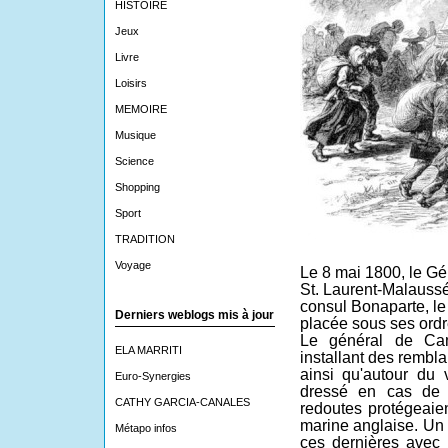
HISTOIRE
Jeux
Livre
Loisirs
MEMOIRE
Musique
Science
Shopping
Sport
TRADITION
Voyage
Le 8 mai 1800, le Gén
St. Laurent-Malaussé
consul Bonaparte, le
Derniers weblogs mis à jour
placée sous ses ordr
Le général de Cam
ELA MARRITI
installant des rembla
ainsi qu'autour du 
Euro-Synergies
dressé en cas de 
CATHY GARCIA-CANALES
redoutes protégeaien
marine anglaise. Un 
Métapo infos
ces dernières avec