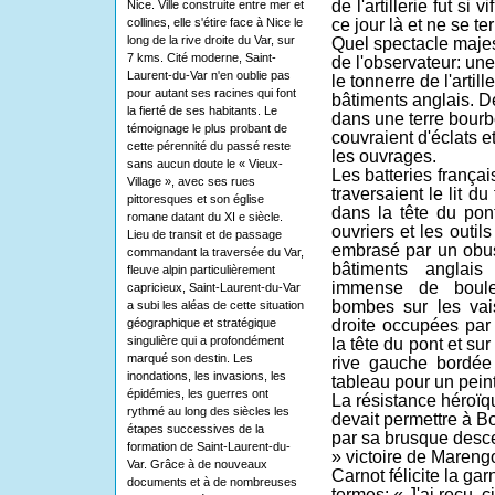
de l'artillerie fut si v
Nice. Ville construite entre mer et
collines, elle s'étire face à Nice le
ce jour là et ne se te
long de la rive droite du Var, sur
Quel spectacle majest
7 kms. Cité moderne, Saint-
de l'observateur: une
Laurent-du-Var n'en oublie pas
le tonnerre de l'arti
pour autant ses racines qui font
bâtiments anglais. D
la fierté de ses habitants. Le
dans une terre bourb
témoignage le plus probant de
couvraient d'éclats 
cette pérennité du passé reste
les ouvrages.
sans aucun doute le « Vieux-
Les batteries françai
Village », avec ses rues
traversaient le lit du
pittoresques et son église
dans la tête du pon
romane datant du XI e siècle.
ouvriers et les outil
Lieu de transit et de passage
embrasé par un obus
commandant la traversée du Var,
bâtiments anglai
fleuve alpin particulièrement
immense de boule
capricieux, Saint-Laurent-du-Var
bombes sur les vai
a subi les aléas de cette situation
géographique et stratégique
droite occupées par 
singulière qui a profondément
la tête du pont et su
marqué son destin. Les
rive gauche bordée
inondations, les invasions, les
tableau pour un peint
épidémies, les guerres ont
La résistance héroïq
rythmé au long des siècles les
devait permettre à Bo
étapes successives de la
par sa brusque desce
formation de Saint-Laurent-du-
» victoire de Mareng
Var. Grâce à de nouveaux
Carnot félicite la ga
documents et à de nombreuses
termes: « J'ai reçu, 