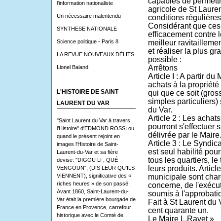
capables de permettre
l'information nationaliste
agricole de St Laure
Un nécessaire malentendu
conditions régulières
Considérant que ces 
SYNTHESE NATIONALE
efficacement contre l
Science politique - Paris 8
meilleur ravitaille
et réaliser la plus 
LA REVUE NOUVEAUX DÉLITS
possible :
Arrêtons
Lionel Baland
Article I : A partir 
achats à la propriété
L'HISTOIRE DE SAINT
qui que ce soit (gros
simples particuliers) 
LAURENT DU VAR
du Var.
Article 2 : Les achats
"Saint Laurent du Var à travers
pourront s'effectuer 
l’Histoire" d'EDMOND ROSSI ou
délivrée par le Maire
quand le présent rejoint en
Article 3 : Le Syndic
images l'Histoire de Saint-
est seul habilité pou
Laurent-du-Var et sa fière
tous les quartiers, l
devise: "DIGOU LI , QUÉ
leurs produits. Articl
VENGOUN", (DIS LEUR QU'ILS
VIENNENT), significative des «
municipale sont char
riches heures » de son passé.
concerne, de l'exécut
Avant 1860, Saint-Laurent-du-
soumis à l'approbatio
Var était la première bourgade de
Fait à St Laurent du 
France en Provence, carrefour
cent quarante un.
historique avec le Comté de
Le Maire L.Ravet »