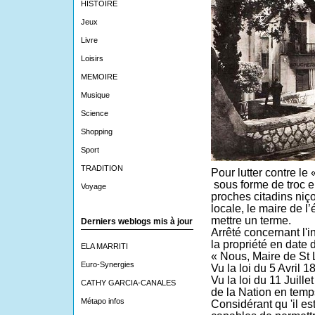
HISTOIRE
Jeux
Livre
Loisirs
MEMOIRE
Musique
Science
Shopping
Sport
TRADITION
Pour lutter contre le 
sous forme de troc en
Voyage
proches citadins niço
locale, le maire de l’
mettre un terme.
Derniers weblogs mis à jour
Arrêté concernant l'i
la propriété en date
ELA MARRITI
« Nous, Maire de St L
Euro-Synergies
Vu la loi du 5 Avril 1
Vu la loi du 11 Juille
CATHY GARCIA-CANALES
de la Nation en temp
Métapo infos
Considérant qu 'il es