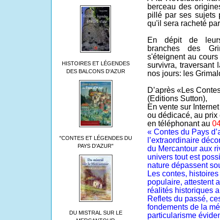
berceau des origine
pillé par ses sujets
qu'il sera racheté pa
En dépit de leurs
branches des Gri
s'éteignent au cour
HISTOIRES ET LÉGENDES
survivra, traversant
DES BALCONS D'AZUR
nos jours: les Grima
D’après «Les Contes
(Editions Sutton),
En vente sur Interne
ou dédicacé, au prix 
en téléphonant au
04
« Contes du Pays d’a
"CONTES ET LÉGENDES DU
l’extraordinaire déco
PAYS D'AZUR"
du Mercantour aux ri
univers tout est poss
nature dépassent sou
Les contes, histoires
populaire, attestent 
réalités historiques 
Reflets du passé, ces
fondements de la mém
DU MISTRAL SUR LE
particularisme éviden