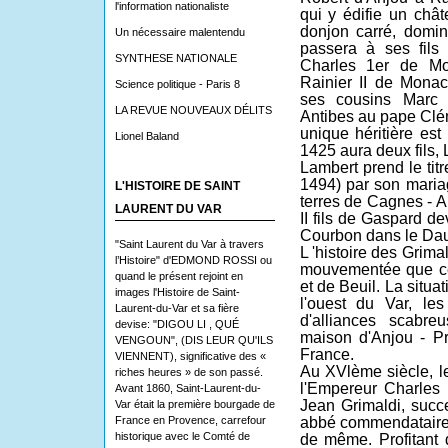
l'information nationaliste
qui y édifie un châ
donjon carré, domina
Un nécessaire malentendu
passera à ses fils
SYNTHESE NATIONALE
Charles 1er de Mo
Rainier II de Mona
Science politique - Paris 8
ses cousins Marc 
LA REVUE NOUVEAUX DÉLITS
Antibes au pape Clém
unique héritière est
Lionel Baland
1425 aura deux fils,
Lambert prend le ti
1494) par son maria
L'HISTOIRE DE SAINT
terres de Cagnes - A
LAURENT DU VAR
II fils de Gaspard d
Courbon dans le Da
"Saint Laurent du Var à travers
L 'histoire des Grim
l’Histoire" d'EDMOND ROSSI ou
mouvementée que ce
quand le présent rejoint en
et de Beuil. La situa
images l'Histoire de Saint-
l'ouest du Var, les
Laurent-du-Var et sa fière
d'alliances scabr
devise: "DIGOU LI , QUÉ
maison d'Anjou - P
VENGOUN", (DIS LEUR QU'ILS
France.
VIENNENT), significative des «
Au XVlème siècle, l
riches heures » de son passé.
l'Empereur Charles 
Avant 1860, Saint-Laurent-du-
Jean Grimaldi, suc
Var était la première bourgade de
France en Provence, carrefour
abbé commen­dataire
historique avec le Comté de
de même. Profitant d