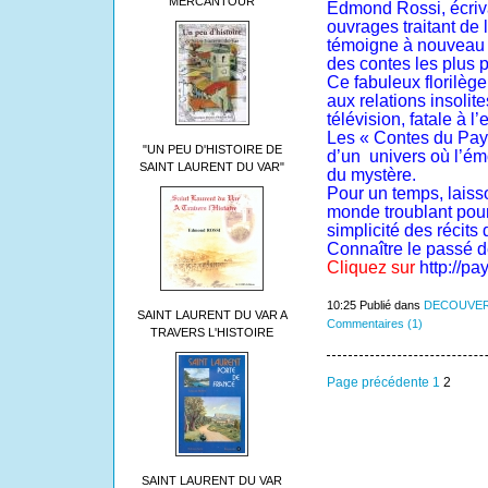
MERCANTOUR
Edmond Rossi, écrivai
ouvrages traitant de l
témoigne à nouveau i
des contes les plus 
Ce fabuleux florilèg
aux relations insolite
télévision, fatale à l
Les « Contes du Pays
"UN PEU D'HISTOIRE DE
d’un
univers où l’ém
SAINT LAURENT DU VAR"
du mystère.
Pour un temps, laiss
monde troublant pour
simplicité des récits
Connaître le passé d
Cliquez sur
http://pa
10:25 Publié dans
DECOUVER
SAINT LAURENT DU VAR A
Commentaires (1)
TRAVERS L'HISTOIRE
Page précédente
1
2
SAINT LAURENT DU VAR