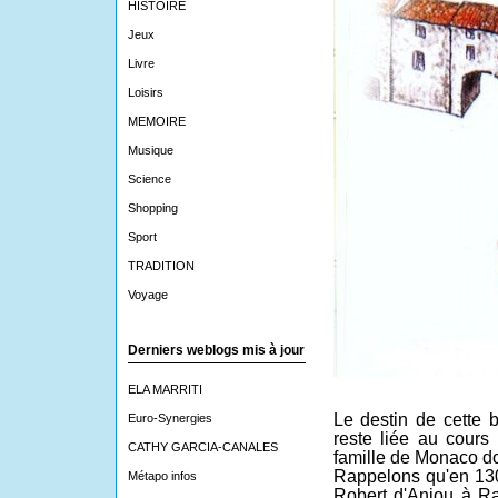
HISTOIRE
Jeux
Livre
Loisirs
MEMOIRE
Musique
Science
Shopping
Sport
TRADITION
Voyage
Derniers weblogs mis à jour
ELA MARRITI
Le destin de cette 
Euro-Synergies
reste liée au cours
CATHY GARCIA-CANALES
famille de Monaco don
Rappelons qu'en 130
Métapo infos
Robert d'Anjou à Ra