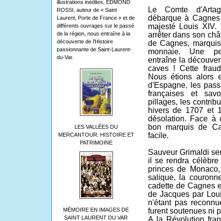
illustrations inédites, EDMOND
Le Comte d'Artag
ROSSI, auteur de « Saint
débarque à Cagnes 
Laurent, Porte de France » et de
majesté Louis XIV. 
différents ouvrages sur le passé
de la région, nous entraîne à la
arrêter dans son châ
découverte de l’Histoire
de Cagnes, marquis 
passionnante de Saint-Laurent-
monnaie. Une per
du-Var.
entraîne la découver
caves ! Cette fraud
Nous étions alors 
d'Espagne, les pass
françaises et sa
pillages, les contrib
hivers de 1707 et 1
désolation. Face à c
bon marquis de Cag
LES VALLÉES DU
facile.
MERCANTOUR: HISTOIRE ET
PATRIMOINE
Sauveur Grimaldi ser
il se rendra célèbre
princes de Monaco, 
salique, la couronn
cadette de Cagnes 
de Jacques par Louis
n'étant pas reconn
MÉMOIRE EN IMAGES DE
furent soutenues ni p
SAINT LAURENT DU VAR
A la Révolution fr