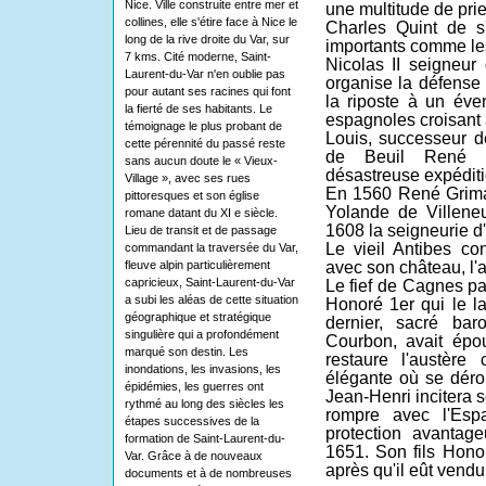
Nice. Ville construite entre mer et
une multitude de pri
collines, elle s'étire face à Nice le
Charles Quint de s
long de la rive droite du Var, sur
importants comme les
7 kms. Cité moderne, Saint-
Nicolas II seigneur 
Laurent-du-Var n'en oublie pas
organise la défense 
pour autant ses racines qui font
la riposte à un év
la fierté de ses habitants. Le
espagnoles croisant a
témoignage le plus probant de
Louis, successeur d
cette pérennité du passé reste
de Beuil René et
sans aucun doute le « Vieux-
désastreuse expéditi
Village », avec ses rues
En 1560 René Grima
pittoresques et son église
Yolande de Villene
romane datant du XI e siècle.
1608 la seigneurie d
Lieu de transit et de passage
Le vieil Antibes co
commandant la traversée du Var,
fleuve alpin particulièrement
avec son château, l'
capricieux, Saint-Laurent-du-Var
Le fief de Cagnes pa
a subi les aléas de cette situation
Honoré 1er qui le la
géographique et stratégique
dernier, sacré b
singulière qui a profondément
Courbon, avait épo
marqué son destin. Les
restaure l'austère
inondations, les invasions, les
élégante où se déro
épidémies, les guerres ont
Jean-Henri incitera 
rythmé au long des siècles les
rompre avec l'Es
étapes successives de la
protection avantag
formation de Saint-Laurent-du-
1651. Son fils Hono
Var. Grâce à de nouveaux
après qu'il eût vend
documents et à de nombreuses