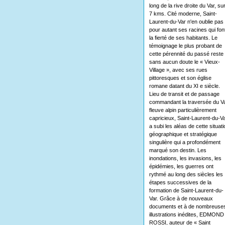
long de la rive droite du Var, su
7 kms. Cité moderne, Saint-
Laurent-du-Var n'en oublie pas
pour autant ses racines qui fon
la fierté de ses habitants. Le
témoignage le plus probant de
cette pérennité du passé reste
sans aucun doute le « Vieux-
Village », avec ses rues
pittoresques et son église
romane datant du XI e siècle.
Lieu de transit et de passage
commandant la traversée du Va
fleuve alpin particulièrement
capricieux, Saint-Laurent-du-V
a subi les aléas de cette situati
géographique et stratégique
singulière qui a profondément
marqué son destin. Les
inondations, les invasions, les
épidémies, les guerres ont
rythmé au long des siècles les
étapes successives de la
formation de Saint-Laurent-du-
Var. Grâce à de nouveaux
documents et à de nombreuse
illustrations inédites, EDMOND
ROSSI, auteur de « Saint