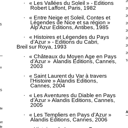
2
·
« Les Vallées du Soleil » - Editions
Robert Laffont, Paris, 1982
2
2
·
« Entre Neige et Soleil, Contes et
Légendes de Nice et sa région »
2
S
Alp’Azur Editions, Antibes, 1985
2
·
« Histoires et Légendes du Pays
2
d’Azur » - Editions du Cabri,
2
Breil sur Roya, 1993
2
·
« Châteaux du Moyen Age en Pays
d’Azur »
Alandis Editions, Cannes,
T
2003
ou
·
« Saint Laurent du Var à travers
l’Histoire » Alandis Editions,
Cannes, 2004
LS
·
« Les Aventures du Diable en Pays
d’Azur » Alandis Editions, Cannes,
2005
de
A
·
« Les Templiers en Pays d’Azur »
Alandis Editions, Cannes, 2006
et
le