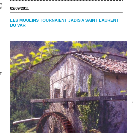
de
02/09/2011
sé
LES MOULINS TOURNAIENT JADIS A SAINT LAURENT
-
DU VAR
T