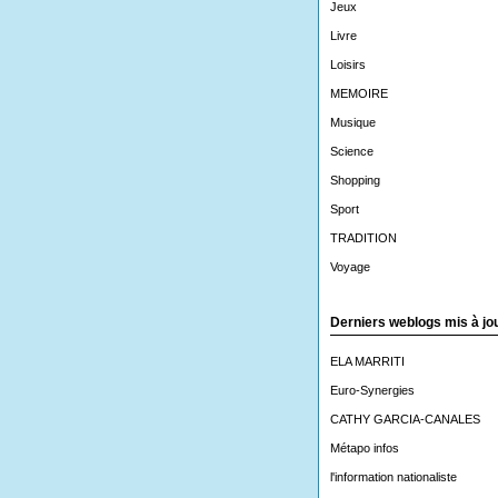
Jeux
Livre
Loisirs
MEMOIRE
Musique
Science
Shopping
Sport
TRADITION
Voyage
Derniers weblogs mis à jo
ELA MARRITI
Euro-Synergies
CATHY GARCIA-CANALES
Métapo infos
l'information nationaliste