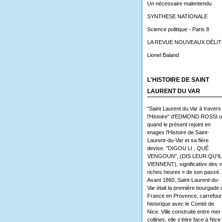
Un nécessaire malentendu
SYNTHESE NATIONALE
Science politique - Paris 8
LA REVUE NOUVEAUX DÉLIT
Lionel Baland
L'HISTOIRE DE SAINT
LAURENT DU VAR
"Saint Laurent du Var à travers
l’Histoire" d'EDMOND ROSSI 
quand le présent rejoint en
images l'Histoire de Saint-
Laurent-du-Var et sa fière
devise: "DIGOU LI , QUÉ
VENGOUN", (DIS LEUR QU'I
VIENNENT), significative des «
riches heures » de son passé.
Avant 1860, Saint-Laurent-du-
Var était la première bourgade 
France en Provence, carrefour
historique avec le Comté de
Nice. Ville construite entre mer 
collines, elle s'étire face à Nice 