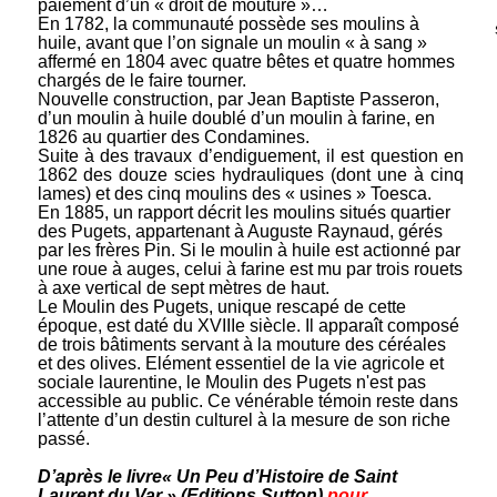
paiement d’un « droit de mouture »…
En 1782, la communauté possède ses moulins à
huile, avant que l’on signale un moulin « à sang »
affermé en 1804 avec quatre bêtes et quatre hommes
chargés de le faire tourner.
Nouvelle construction, par Jean Baptiste Passeron,
d’un moulin à huile doublé d’un moulin à farine, en
1826 au quartier des Condamines.
Suite à des travaux d’endiguement, il est question en
1862 des douze scies hydrauliques (dont une à cinq
lames) et des cinq moulins des « usines » Toesca.
En 1885, un rapport décrit les moulins situés quartier
des Pugets, appartenant à Auguste Raynaud, gérés
par les frères Pin. Si le moulin à huile est actionné par
une roue à auges, celui à farine est mu par trois rouets
à axe vertical de sept mètres de haut.
Le Moulin des Pugets, unique
rescapé de cette
époque, est daté du
XVIIIe siècle. Il apparaît composé
de trois bâtiments servant à la mouture des céréales
et des olives. Elément essentiel de la vie agricole et
sociale laurentine, le Moulin des Pugets n'est pas
accessible au public. Ce vénérable témoin reste dans
l’attente d’un destin culturel à la mesure de son riche
passé.
D’après le livre« Un Peu d’Histoire de Saint
Laurent du Var » (Editions Sutton)
pour