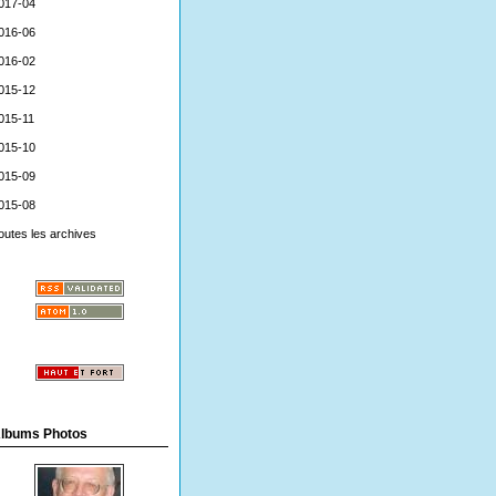
017-04
016-06
016-02
015-12
015-11
015-10
015-09
015-08
outes les archives
lbums Photos