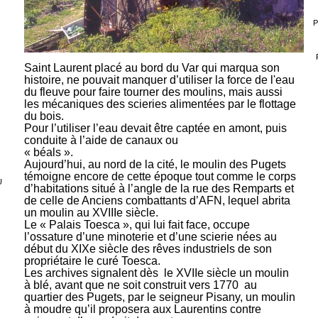
P
Saint Laurent placé au bord du Var qui marqua son
histoire, ne pouvait manquer d’utiliser la force de l'eau
du fleuve pour faire tourner des moulins, mais aussi
les mécaniques des scieries alimentées par le flottage
du bois.
Pour l’utiliser l’eau devait être captée en amont, puis
conduite à l’aide de canaux ou
« béals
».
Aujourd’hui, au nord de la cité, le moulin des Pugets
témoigne encore de cette époque tout comme le corps
U
d’habitations situé à l’angle de la rue des Remparts et
de celle de Anciens combattants d’AFN, lequel abrita
un moulin au XVIIIe siècle.
Le « Palais Toesca », qui lui fait face, occupe
l’ossature d’une minoterie et d’une scierie nées au
début du XIXe siècle des rêves industriels de son
propriétaire le curé Toesca.
Les archives signalent dès
le XVIIe siècle un moulin
à blé, avant que ne soit construit vers 1770
au
quartier des Pugets, par le seigneur Pisany, un moulin
à moudre qu’il proposera aux Laurentins contre