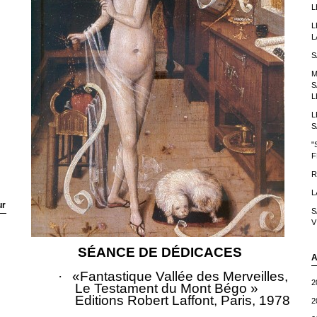
L
L
L
S
M
S
L
L
S
"
F
R
L
ur
S
V
SÉANCE DE DÉDICACES
A
·
«Fantastique Vallée des Merveilles,
2
Le Testament du Mont Bégo »
Editions Robert Laffont, Paris, 1978
2