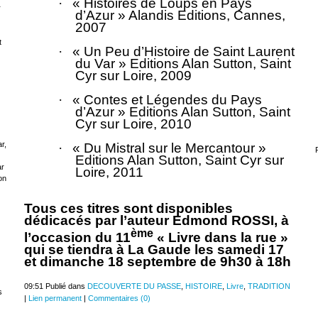
·
« Histoires de Loups en Pays
r
d’Azur » Alandis Editions, Cannes,
2007
t
·
« Un Peu d’Histoire de Saint Laurent
du Var » Editions Alan Sutton, Saint
Cyr sur Loire, 2009
·
« Contes et Légendes du Pays
d’Azur » Editions Alan Sutton, Saint
Cyr sur Loire, 2010
r,
·
« Du Mistral sur le Mercantour »
Editions Alan Sutton, Saint Cyr sur
ar
Loire, 2011
on
Tous ces titres sont disponibles
dédicacés par l’auteur Edmond ROSSI, à
ème
l’occasion du 11
« Livre dans la rue »
qui se tiendra à La Gaude les samedi 17
et dimanche 18 septembre de 9h30 à 18h
09:51 Publié dans
DECOUVERTE DU PASSE
,
HISTOIRE
,
Livre
,
TRADITION
s
|
Lien permanent
|
Commentaires (0)