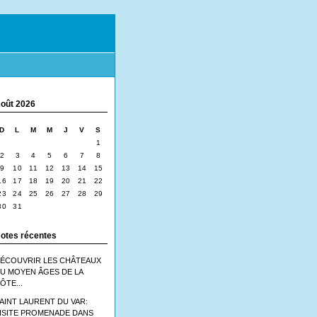
oût 2026
D
L
M
M
J
V
S
1
2
3
4
5
6
7
8
9
10
11
12
13
14
15
16
17
18
19
20
21
22
23
24
25
26
27
28
29
30
31
otes récentes
ÉCOUVRIR LES CHÂTEAUX
U MOYEN ÂGES DE LA
ÔTE...
AINT LAURENT DU VAR:
ISITE PROMENADE DANS