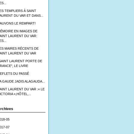
ES...
ES TEMPLIERS À SAINT
AURENT DU VAR ET DANS...
AUVONS LE REMPART!
ÉMOIRE EN IMAGES DE
AINT LAURENT DU VAR:
ES...
ES MAIRES RÉCENTS DE
AINT LAURENT DU VAR
SAINT LAURENT PORTE DE
RANCE", LE LIVRE
EFLETS DU PASSÉ
A GAUDE JADIS ALAGAUDA...
AINT LAURENT DU VAR :« LE
ICTORIA »,HÔTEL,...
rchives
018-05
017-07