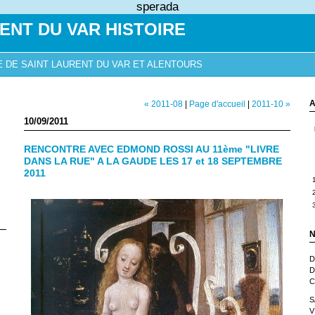
sperada
ENT DU VAR HISTOIRE
E DE SAINT LAURENT DU VAR ET ALENTOURS
A
« 2011-08
|
Page d'accueil
|
2011-10 »
10/09/2011
RENCONTRE AVEC EDMOND ROSSI AU 11ème "LIVRE
DANS LA RUE" A LA GAUDE LES 17 et 18 SEPTEMBRE
2011
N
D
D
C
S
V