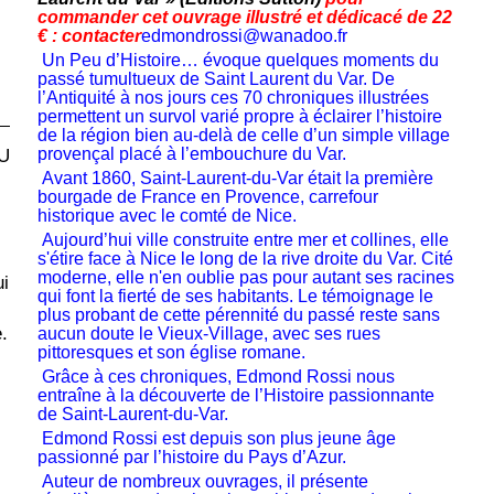
commander cet ouvrage illustré et dédicacé de 22
€ : contacter
edmondrossi@wanadoo.fr
Un Peu d’Histoire… évoque quelques moments du
passé tumultueux de Saint Laurent du Var. De
l’Antiquité à nos jours ces 70 chroniques illustrées
permettent un survol varié propre à éclairer l’histoire
de la région bien au-delà de celle d’un simple village
provençal placé à l’embouchure du Var.
U
Avant 1860, Saint-Laurent-du-Var était la première
bourgade de France en Provence, carrefour
historique avec le comté de Nice.
Aujourd’hui ville construite entre mer et collines, elle
s'étire face à Nice le long de la rive droite du Var. Cité
moderne, elle n'en oublie pas pour autant ses racines
ui
qui font la fierté de ses habitants. Le témoignage le
plus probant de cette pérennité du passé reste sans
.
aucun doute le Vieux-Village, avec ses rues
pittoresques et son église romane.
Grâce à ces chroniques, Edmond Rossi nous
entraîne à la découverte de l’Histoire passionnante
de Saint-Laurent-du-Var.
Edmond Rossi est depuis son plus jeune âge
passionné par l’histoire du Pays d’Azur.
Auteur de nombreux ouvrages, il présente