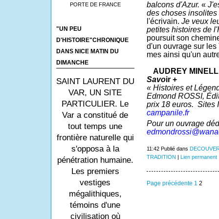
balcons d'Azur.
«
J'e
PORTE DE FRANCE
des choses inso­lites
l'écrivain.
Je veux le
petites histoi­res de l
"UN PEU
poursuit son chemine
D'HISTOIRE"CHRONIQUE
d'un ouvrage sur les 
DANS NICE MATIN DU
mes ainsi qu'un autre
DIMANCHE
AUDREY MINELL
Savo
ir +
SAINT LAURENT DU
« Histoires et Légen
VAR, UN SITE
Edmond ROSSI, Édit
PARTICULIER. Le
prix 18 euros.
Sites 
campanile.fr
Var a constitué de
Pour un ouvrage dédi
tout temps une
edmondrossi@wanad
frontière naturelle qui
s'opposa à la
11:42 Publié dans
DECOUVER
TRADITION
|
Lien permanent
pénétration humaine.
Les premiers
vestiges
Page précédente
1
2
mégalithiques,
témoins d'une
civilisation où