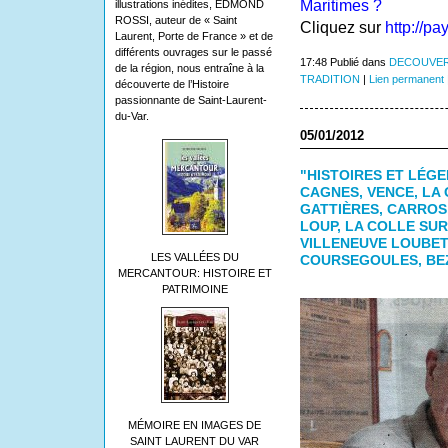
Maritimes ?
illustrations inédites, EDMOND
ROSSI, auteur de « Saint
Cliquez sur
http://pa
Laurent, Porte de France » et de
différents ouvrages sur le passé
17:48 Publié dans
DECOUVER
de la région, nous entraîne à la
TRADITION
|
Lien permanent
découverte de l’Histoire
passionnante de Saint-Laurent-
du-Var.
05/01/2012
"HISTOIRES ET LÉG
CAGNES, VENCE, LA 
GATTIÈRES, CARROS
LOUP, LA COLLE SUR
VILLENEUVE LOUBET
LES VALLÉES DU
COURSEGOULES, BE
MERCANTOUR: HISTOIRE ET
PATRIMOINE
MÉMOIRE EN IMAGES DE
SAINT LAURENT DU VAR