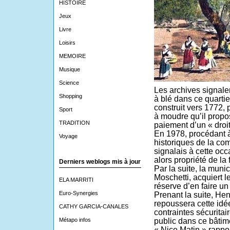
HISTOIRE
Jeux
Livre
Loisirs
MEMOIRE
Musique
Science
Les archives signale
Shopping
à blé dans ce quartie
construit vers 1772, 
Sport
à moudre qu’il propo
TRADITION
paiement d’un « dro
En 1978, procédant 
Voyage
historiques de la co
signalais à cette occ
alors propriété de la 
Derniers weblogs mis à jour
Par la suite, la munic
Moschetti, acquiert 
ELA MARRITI
réserve d’en faire u
Euro-Synergies
Prenant la suite, Hen
repoussera cette idé
CATHY GARCIA-CANALES
contraintes sécuritai
Métapo infos
public dans ce bâtim
« Nice Matin » rappo