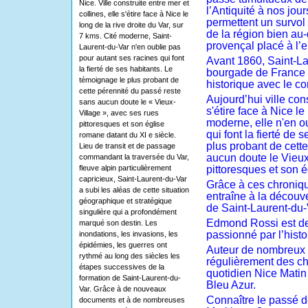
Nice. Ville construite entre mer et
l’Antiquité à nos jou
collines, elle s'étire face à Nice le
permettent un survol v
long de la rive droite du Var, sur
de la région bien au-
7 kms. Cité moderne, Saint-
provençal placé à l’
Laurent-du-Var n'en oublie pas
pour autant ses racines qui font
Avant 1860, Saint-La
la fierté de ses habitants. Le
bourgade de France 
témoignage le plus probant de
historique avec le c
cette pérennité du passé reste
Aujourd’hui ville cons
sans aucun doute le « Vieux-
s'étire face à Nice le
Village », avec ses rues
moderne, elle n'en o
pittoresques et son église
qui font la fierté de
romane datant du XI e siècle.
plus probant de cett
Lieu de transit et de passage
aucun doute le Vieux
commandant la traversée du Var,
fleuve alpin particulièrement
pittoresques et son 
capricieux, Saint-Laurent-du-Var
Grâce à ces chroniq
a subi les aléas de cette situation
entraîne à la découve
géographique et stratégique
de Saint-Laurent-du-
singulière qui a profondément
Edmond Rossi est de
marqué son destin. Les
passionné par l’histo
inondations, les invasions, les
épidémies, les guerres ont
Auteur de nombreux o
rythmé au long des siècles les
régulièrement des ch
étapes successives de la
quotidien Nice Matin
formation de Saint-Laurent-du-
Bleu Azur.
Var. Grâce à de nouveaux
Connaître le passé d
documents et à de nombreuses