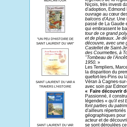
MERCANTOUR
Niçois, très investi 
d'adoption, Edmond 
ouvrage au cœur de
balcons d'Azur.
Une i
passé de La Gaude e
qui embrassent le b
tour de
ce
grand poly
et de plateaux. Je dé
"UN PEU D'HISTOIRE DE
découvre, avec une g
SAINT LAURENT DU VAR"
Castellet de Saint-J
des Courmettes,
à
To
"Tombeau de l'Ancêt
1950.
»
Les Templiers, Marc
la disparition du pre
quefort-les-Pins ou l
Véran
à
Cagnes-sur-m
SAINT LAURENT DU VAR A
avec soin par Edmon
TRAVERS L'HISTOIRE
«
Faire découvrir d
Passionné, il construi
légendes «
qu'il est
font parties du patri
d'ailleurs répertorié
géographiques pour p
acteur et de découvri
se sont dé­roulées c
SAINT LAURENT DU VAR