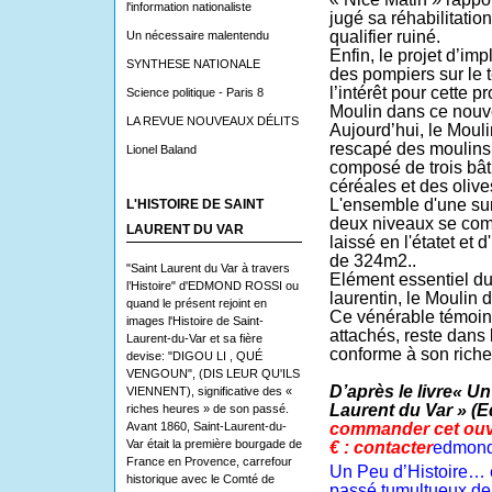
l'information nationaliste
jugé sa réhabilitatio
qualifier ruiné.
Un nécessaire malentendu
Enfin, le projet d’im
SYNTHESE NATIONALE
des pompiers sur le t
l’intérêt pour cette p
Science politique - Paris 8
Moulin dans ce nouv
LA REVUE NOUVEAUX DÉLITS
Aujourd’hui, le Mouli
rescapé des moulin
Lionel Baland
composé de trois bât
céréales et des olive
L'ensemble d'une sur
L'HISTOIRE DE SAINT
deux niveaux se comp
LAURENT DU VAR
laissé en l'étatet et
de 324m2..
"Saint Laurent du Var à travers
Elément essentiel du
l’Histoire" d'EDMOND ROSSI ou
laurentin, le Moulin d
quand le présent rejoint en
Ce vénérable témoin,
images l'Histoire de Saint-
attachés, reste dans l
Laurent-du-Var et sa fière
conforme à son riche
devise: "DIGOU LI , QUÉ
VENGOUN", (DIS LEUR QU'ILS
D’après le livre« Un
VIENNENT), significative des «
Laurent du Var » (E
riches heures » de son passé.
Avant 1860, Saint-Laurent-du-
commander cet ouvr
Var était la première bourgade de
€ : contacter
edmond
France en Provence, carrefour
Un Peu d’Histoire…
historique avec le Comté de
passé tumultueux de 