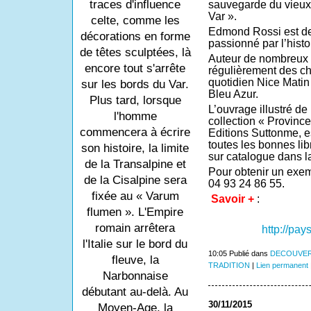
traces d'influence
sauvegarde du vieux 
Var ».
celte, comme les
Edmond Rossi est de
décorations en forme
passionné par l’histo
de têtes sculptées, là
Auteur de nombreux o
encore tout s'arrête
régulièrement des ch
quotidien Nice Matin
sur les bords du Var.
Bleu Azur.
Plus tard, lorsque
L’ouvrage illustré de
l'homme
collection « Provinc
commencera à écrire
Editions Suttonme, e
toutes les bonnes lib
son histoire, la limite
sur catalogue dans l
de la Transalpine et
Pour obtenir un exem
de la Cisalpine sera
04 93 24 86 55.
fixée au « Varum
Savoir +
:
flumen ». L'Empire
romain arrêtera
http://pay
l'Italie sur le bord du
10:05 Publié dans
DECOUVER
fleuve, la
TRADITION
|
Lien permanent
Narbonnaise
débutant au-delà. Au
30/11/2015
Moyen-Age, la