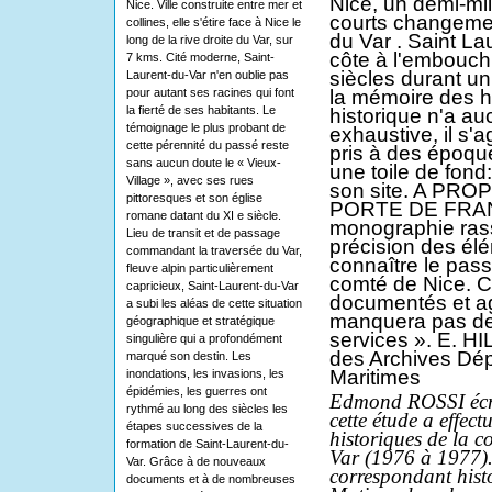
Nice, un demi-mi
Nice. Ville construite entre mer et
courts changemen
collines, elle s'étire face à Nice le
du Var . Saint Lau
long de la rive droite du Var, sur
côte à l'embouchu
7 kms. Cité moderne, Saint-
siècles durant un
Laurent-du-Var n'en oublie pas
pour autant ses racines qui font
la mémoire des 
la fierté de ses habitants. Le
historique n'a au
témoignage le plus probant de
exhaustive, il s'a
cette pérennité du passé reste
pris à des époque
sans aucun doute le « Vieux-
une toile de fond
Village », avec ses rues
son site. A PR
pittoresques et son église
PORTE DE FRAN
romane datant du XI e siècle.
monographie rass
Lieu de transit et de passage
précision des él
commandant la traversée du Var,
connaître le pas
fleuve alpin particulièrement
comté de Nice. Ce
capricieux, Saint-Laurent-du-Var
documentés et ag
a subi les aléas de cette situation
manquera pas de
géographique et stratégique
services ». E. 
singulière qui a profondément
des Archives Dép
marqué son destin. Les
Maritimes
inondations, les invasions, les
épidémies, les guerres ont
Edmond ROSSI écriv
rythmé au long des siècles les
cette étude a effec
étapes successives de la
historiques de la 
formation de Saint-Laurent-du-
Var (1976 à 1977). 
Var. Grâce à de nouveaux
correspondant hist
documents et à de nombreuses