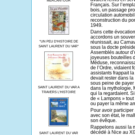
MERCANTOUR
Français. Sur l’empl
bois, un passage prov
circulation automobil
reconstruction du pon
1949.
Dans cette évocation
accordons un souveni
réunissait, au Carna
"UN PEU D'HISTOIRE DE
SAINT LAURENT DU VAR"
sous la docte présid
Assemblés autour d’
joyeuses bouteilles d
Méduse, reconnaissa
de l’Ordre, vidaient 
assistants frappait 
devait rester dans la
sous peine de payer
SAINT LAURENT DU VAR A
dans la mythologie, 
TRAVERS L'HISTOIRE
qui la regardaient. Si
de « Lampons » tout 
ou payer la même a
Pour avoir participe
avec son état, le ma
son évêque.
Rappelons aussi la m
décédé à Nice au XIX
SAINT LAURENT DU VAR