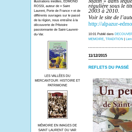
Matin » dans leque
illustrations inédites, EDMOND
régulière sous le ti
ROSSI, auteur de « Saint
2003 à 2010.
Laurent, Porte de France » et de
différents ouvrages sur le passé
Voir le site de l’aut
de la région, nous entraîne à la
http://alpazur-edm
découverte de l’Histoire
passionnante de Saint-Laurent-
10:01 Publié dans
DECOUVER
du-Var.
MEMOIRE
,
TRADITION
|
Lien
11/12/2015
REFLETS DU PASSÉ
LES VALLÉES DU
MERCANTOUR: HISTOIRE ET
PATRIMOINE
MÉMOIRE EN IMAGES DE
SAINT LAURENT DU VAR