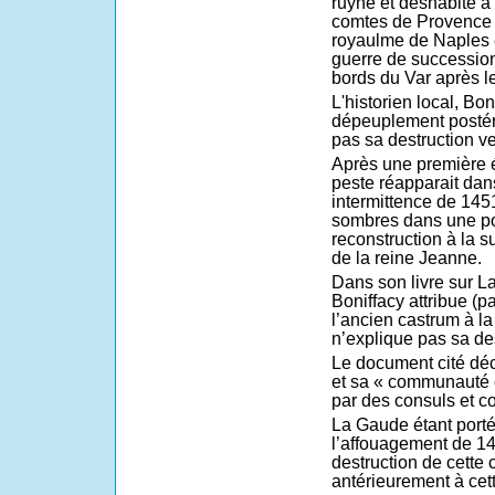
ruyné et déshabité à
comtes de Provence 
royaulme de Naples et 
guerre de succession
bords du Var après l
L'historien local, Bon
dépeuplement postéri
pas sa destruction v
Après une première 
peste réapparait dans
intermittence de 145
sombres dans une po
reconstruction à la s
de la reine Jeanne.
Dans son livre sur L
Boniffacy attribue (
l’ancien castrum à la
n’explique pas sa des
Le document cité décr
et sa « communauté e
par des consuls et c
La Gaude étant porté
l’affouagement de 140
destruction de cette
antérieurement à cet