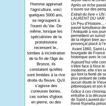
l'homme apprenait
Après un riche passé,
s’ouvre sur des pers
l'agriculture, voici
Extrait du livre «
quelques 5000 ans,
LAURENT DU VAR 
se regroupent à
Un Peu d’Histoire…
l'ouest du Var. De
passé tumultueux de 
même, lorsque les
l’Antiquité à nos jou
permettent un survol v
spécialistes de la
de la région bien au-
protohistoire
provençal placé à l’
recensent le.,
Avant 1860, Saint-La
bourgade de France 
tombes à incinération
historique avec le c
de la fin de l'âge du
Aujourd’hui ville cons
Bronze, ils
s'étire face à Nice le
constatent qu'elles
moderne, elle n'en o
qui font la fierté de
sont limitées à la rive
plus probant de cett
droite du fleuve. Qu'il
aucun doute le Vieux
s’agisse des
pittoresques et son 
curieuses bories,
Grâce à ces chroniq
entraîne à la découve
ces sortes d'igloos
de Saint-Laurent-du-V
en pierre, ou des
René Ramella présid