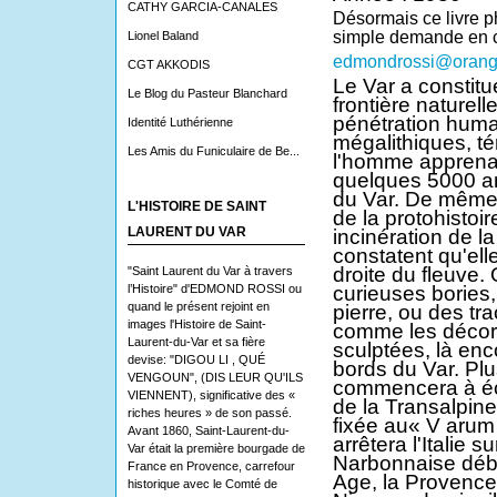
CATHY GARCIA-CANALES
Désormais ce livre p
simple demande en c
Lionel Baland
edmondrossi@orange
CGT AKKODIS
Le Var a constit
Le Blog du Pasteur Blanchard
frontière naturell
pénétration huma
Identité Luthérienne
mégalithiques, té
Les Amis du Funiculaire de Be...
l'homme apprenait 
quelques 5000 an
du Var. De même,
L'HISTOIRE DE SAINT
de la protohistoi
LAURENT DU VAR
incinération de la
constatent qu'elle
droite du fleuve. 
"Saint Laurent du Var à travers
l’Histoire" d'EDMOND ROSSI ou
curieuses bories,
quand le présent rejoint en
pierre, ou des tra
images l'Histoire de Saint-
comme les décora
Laurent-du-Var et sa fière
sculptées, là enco
devise: "DIGOU LI , QUÉ
bords du Var. Plu
VENGOUN", (DIS LEUR QU'ILS
commencera à écri
VIENNENT), significative des «
de la Transalpine
riches heures » de son passé.
fixée au« V arum
Avant 1860, Saint-Laurent-du-
arrêtera l'Italie s
Var était la première bourgade de
Narbonnaise déb
France en Provence, carrefour
Age, la Provenc
historique avec le Comté de