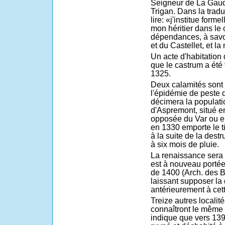
Seigneur de La Gaud
Trigan. Dans la trad
lire: «j'institue for
mon héritier dans le
dépendances, à savo
et du Castellet, et la
Un acte d'habitation
que le castrum a été
1325.
Deux calamités sont 
l'épidémie de peste 
décimera la populati
d'Aspremont, situé en
opposée du Var ou en
en 1330 emporte le ti
à la suite de la dest
à six mois de pluie.
La renaissance sera 
est à nouveau portée 
de 1400 (Arch. des 
laissant supposer la
antérieurement à cett
Treize autres localit
connaîtront le même
indique que vers 13