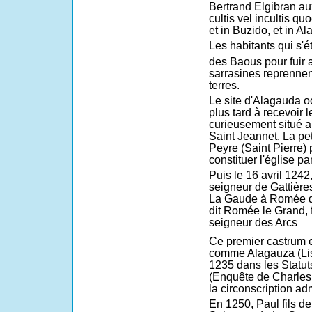
Bertrand Elgibran au
cultis vel incultis qu
et in Buzido, et in A
Les habitants qui s'é
des Baous pour fuir 
sarrasines reprenne
terres.
Le site d'Alagauda o
plus tard à recevoir
curieusement situé a
Saint Jeannet. La pe
Peyre (Saint Pierre) 
constituer l'église pa
Puis le 16 avril 124
seigneur de Gattières
La Gaude à Romée de
dit Romée le Grand, f
seigneur des Arcs
Ce premier castrum e
comme Alagauza (List
1235 dans les Statut
(Enquête de Charles 
la circonscription ad
En 1250, Paul fils d