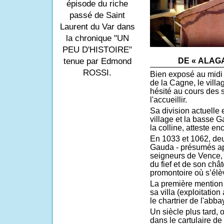
épisode du riche
passé de Saint
Laurent du Var dans
la chronique "UN
PEU D'HISTOIRE"
tenue par Edmond
DE « ALAG
ROSSI.
Bien exposé au midi 
de la Cagne, le vill
hésité au cours des s
l'accueillir.
Sa division actuelle 
village et la basse 
la colline, atteste en
En 1033 et 1062, deu
Gauda - présumés app
seigneurs de Vence,
du fief et de son chât
promontoire où s’élèv
La première mention
sa villa (exploitatio
le chartrier de l'abb
Un siècle plus tard,
dans le cartulaire de 