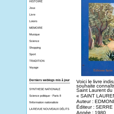
HISTOIRE
Jeux
Livre
Loisirs
MEMOIRE
Musique
Science
Shopping
Sport
TRADITION
Voyage
Derniers weblogs mis à jour
Voici le livre ind
souhaite connaîtr
SYNTHESE NATIONALE
Saint Laurent du 
« SAINT LAURE
Science politique - Paris 8
Auteur : EDMO
l'information nationaliste
Éditeur : SERRE
LA REVUE NOUVEAUX DÉLITS
Année : 1980