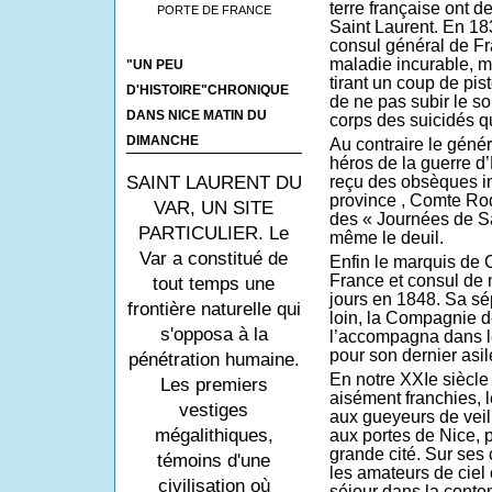
terre française ont 
PORTE DE FRANCE
Saint Laurent. En 18
consul général de Fr
maladie incurable, mi
"UN PEU
tirant un coup de pist
D'HISTOIRE"CHRONIQUE
de ne pas subir le so
DANS NICE MATIN DU
corps des suicidés q
DIMANCHE
Au contraire le géné
héros de la guerre d
reçu des obsèques i
SAINT LAURENT DU
province , Comte Rodo
VAR, UN SITE
des « Journées de Sa
PARTICULIER. Le
même le deuil.
Var a constitué de
Enfin le marquis de 
France et consul de n
tout temps une
jours en 1848. Sa sé
frontière naturelle qui
loin, la Compagnie d
s'opposa à la
l’accompagna dans le 
pour son dernier asil
pénétration humaine.
En notre XXIe siècle
Les premiers
aisément franchies, 
vestiges
aux gueyeurs de veill
mégalithiques,
aux portes de Nice, p
grande cité. Sur ses 
témoins d'une
les amateurs de ciel 
civilisation où
séjour dans la conte