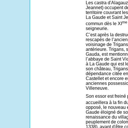
Les castra d'Alagauz
Jeannet) occupent des
territoire couvrant 
La Gaude et Saint Jea
me
commun dès le XI
seigneurie.
C’est après la destr
rescapés de l’ancien
voisinage de Trigan
antérieure. Trigans, 
Gauda, est mentionné
l’abbaye de Saint Vi
à La Gaude qui est l
son château, Trigan
dépendance citée en 
Castellet et encore e
anciennes possession
Villeneuve.
Son essor est freiné 
accueillera à la fin d
opposé, le nouveau e
Gaude éloigné de so
renaissance du villa
peuplement de colons
1338), avant d'être 