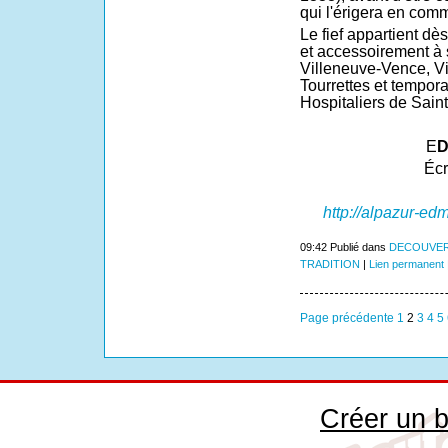
qui l'érigera en com
Le fief appartient dè
et accessoirement à 
Villeneuve-Vence, Vi
Tourrettes et tempor
Hospitaliers de Sain
E
D
Écr
http://alpazur-edm
09:42 Publié dans
DECOUVER
TRADITION
|
Lien permanent
Page précédente
1
2
3
4
5
Créer un b