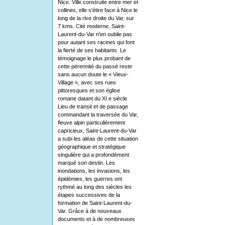
Nice. Ville construite entre mer et
collines, elle s'étire face à Nice le
long de la rive droite du Var, sur
7 kms. Cité moderne, Saint-
Laurent-du-Var n'en oublie pas
pour autant ses racines qui font
la fierté de ses habitants. Le
témoignage le plus probant de
cette pérennité du passé reste
sans aucun doute le « Vieux-
Village », avec ses rues
pittoresques et son église
romane datant du XI e siècle.
Lieu de transit et de passage
commandant la traversée du Var,
fleuve alpin particulièrement
capricieux, Saint-Laurent-du-Var
a subi les aléas de cette situation
géographique et stratégique
singulière qui a profondément
marqué son destin. Les
inondations, les invasions, les
épidémies, les guerres ont
rythmé au long des siècles les
étapes successives de la
formation de Saint-Laurent-du-
Var. Grâce à de nouveaux
documents et à de nombreuses