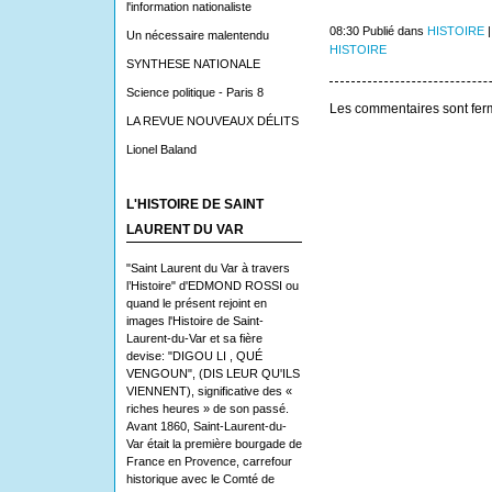
l'information nationaliste
08:30 Publié dans
HISTOIRE
Un nécessaire malentendu
HISTOIRE
SYNTHESE NATIONALE
Science politique - Paris 8
Les commentaires sont fer
LA REVUE NOUVEAUX DÉLITS
Lionel Baland
L'HISTOIRE DE SAINT
LAURENT DU VAR
"Saint Laurent du Var à travers
l’Histoire" d'EDMOND ROSSI ou
quand le présent rejoint en
images l'Histoire de Saint-
Laurent-du-Var et sa fière
devise: "DIGOU LI , QUÉ
VENGOUN", (DIS LEUR QU'ILS
VIENNENT), significative des «
riches heures » de son passé.
Avant 1860, Saint-Laurent-du-
Var était la première bourgade de
France en Provence, carrefour
historique avec le Comté de