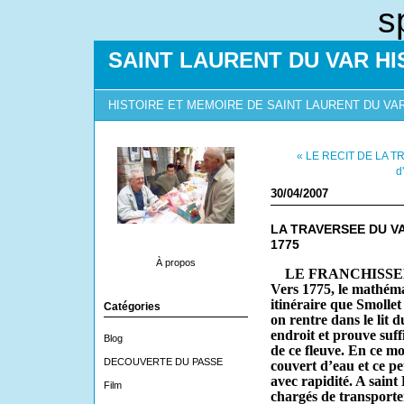
s
SAINT LAURENT DU VAR HI
HISTOIRE ET MEMOIRE DE SAINT LAURENT DU VA
« LE RECIT DE LA 
d
30/04/2007
LA TRAVERSEE DU V
1775
À propos
LE FRANCHISSEM
Vers 1775, le mathéma
itinéraire que Smollet
Catégories
on rentre dans le lit d
endroit et prouve suf
Blog
de ce fleuve. En ce mom
DECOUVERTE DU PASSE
couvert d’eau et ce pe
avec rapidité. A sain
Film
chargés de transporter