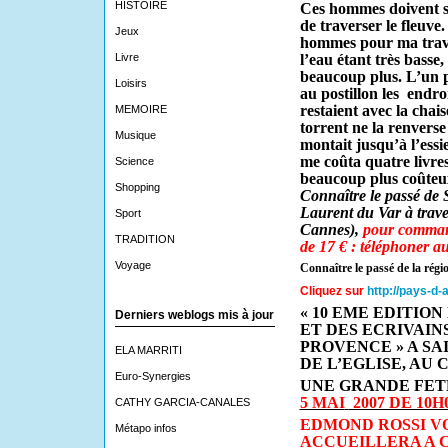
HISTOIRE
Ces hommes doivent sav
de traverser le fleuv
Jeux
hommes pour ma trave
Livre
l’eau étant très basse
beaucoup plus. L’un p
Loisirs
au postillon les
endroit
restaient avec la chais
MEMOIRE
torrent ne la renverse
Musique
montait jusqu’à l’ess
me coûta quatre livres
Science
beaucoup plus coûteu
Shopping
Connaître le passé de 
Laurent du Var à traver
Sport
Cannes),
pour command
TRADITION
de 17 € : téléphoner a
Voyage
Connaître le passé de la régi
Cliquez sur
http://pays-d-
« 10 EME EDITION
Derniers weblogs mis à jour
ET DES ECRIVAIN
PROVENCE » A SA
ELA MARRITI
DE L’EGLISE, AU
Euro-Synergies
UNE GRANDE FE
5 MAI
2007 DE 10H0
CATHY GARCIA-CANALES
EDMOND ROSSI
V
Métapo infos
ACCUEILLERA A C