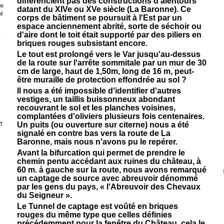
différencient pas des constructions d'alentours
de
datant du XIVe ou XVe siècle (La Baronne). Ce
sé
corps de bâtiment se poursuit à l'Est par un
espace anciennement abrité, sorte de séchoir ou
d'aire dont le toit était supporté par des piliers en
-
briques rouges subsistant encore.
Le tout est prolongé vers le Var jusqu'au-dessus
de la route sur l'arrête sommitale par un mur de 30
cm de large, haut de 1,50m, long de 16 m, peut-
être muraille de protection effondrée au sol ?
Il nous a été impossible d'identifier d'autres
vestiges, un taillis buissonneux abondant
recouvrant le sol et les planches voisines,
complantées d'oliviers plusieurs fois centenaires.
Un puits (ou ouverture sur citerne) nous a été
T
signalé en contre bas vers la route de La
Baronne, mais nous n'avons pu le repérer.
Avant la bifurcation qui permet de prendre le
chemin pentu accédant aux ruines du château, à
60 m. à gauche sur la route, nous avons remarqué
un captage de source avec abreuvoir dénommé
par les gens du pays, « l'Abreuvoir des Chevaux
du Seigneur ».
Le Tunnel de captage est voûté en briques
rouges du même type que celles définies
précédemment pour la fenêtre du Château, cela le