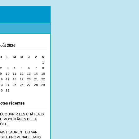
oût 2026
D
L
M
M
J
V
S
1
2
3
4
5
6
7
8
9
10
11
12
13
14
15
16
17
18
19
20
21
22
23
24
25
26
27
28
29
30
31
otes récentes
ÉCOUVRIR LES CHÂTEAUX
U MOYEN ÂGES DE LA
ÔTE...
AINT LAURENT DU VAR:
ISITE PROMENADE DANS