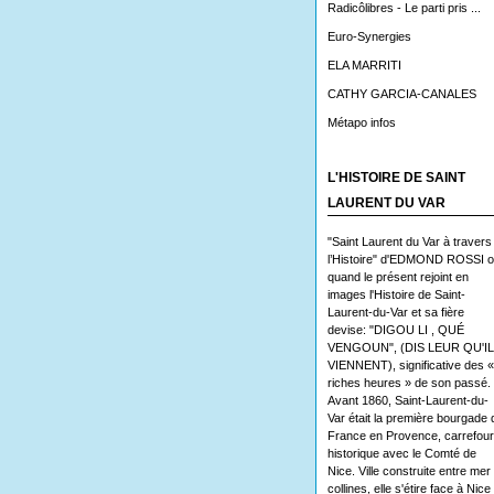
Radicôlibres - Le parti pris ...
Euro-Synergies
ELA MARRITI
CATHY GARCIA-CANALES
Métapo infos
L'HISTOIRE DE SAINT
LAURENT DU VAR
"Saint Laurent du Var à travers
l’Histoire" d'EDMOND ROSSI 
quand le présent rejoint en
images l'Histoire de Saint-
Laurent-du-Var et sa fière
devise: "DIGOU LI , QUÉ
VENGOUN", (DIS LEUR QU'I
VIENNENT), significative des «
riches heures » de son passé.
Avant 1860, Saint-Laurent-du-
Var était la première bourgade 
France en Provence, carrefour
historique avec le Comté de
Nice. Ville construite entre mer 
collines, elle s'étire face à Nice 