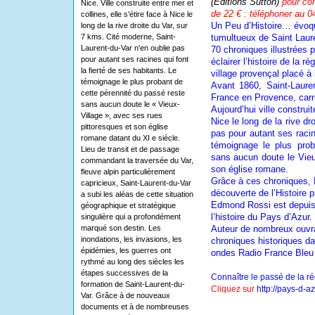
(Editions Sutton)
pour co
Nice. Ville construite entre mer et
de 22 € : téléphoner au 0
collines, elle s'étire face à Nice le
Un Peu d’Histoire… évo
long de la rive droite du Var, sur
7 kms. Cité moderne, Saint-
tumultueux de Saint Laure
Laurent-du-Var n'en oublie pas
70 chroniques illustrées 
pour autant ses racines qui font
éclairer l’histoire de la r
la fierté de ses habitants. Le
village provençal placé à
témoignage le plus probant de
Avant 1860, Saint-Laure
cette pérennité du passé reste
France en Provence, carre
sans aucun doute le « Vieux-
Aujourd’hui ville construit
Village », avec ses rues
Nice le long de la rive dr
pittoresques et son église
pas pour autant ses racin
romane datant du XI e siècle.
témoignage le plus prob
Lieu de transit et de passage
sans aucun doute le Vieu
commandant la traversée du Var,
son église romane.
fleuve alpin particulièrement
Grâce à ces chroniques, 
capricieux, Saint-Laurent-du-Var
découverte de l’Histoire 
a subi les aléas de cette situation
Edmond Rossi est depuis
géographique et stratégique
l’histoire du Pays d’Azur.
singulière qui a profondément
marqué son destin. Les
Auteur de nombreux ouvra
inondations, les invasions, les
chroniques historiques da
épidémies, les guerres ont
ondes Radio France Bleu 
rythmé au long des siècles les
étapes successives de la
Connaître le passé de la r
formation de Saint-Laurent-du-
Cliquez sur
http://pays-d-a
Var. Grâce à de nouveaux
documents et à de nombreuses