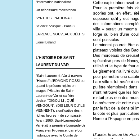
l'information nationaliste
Cette exploitation avait un
Pour la première fois d
Un nécessaire malentendu
scories ont, en effet, é
SYNTHESE NATIONALE
supposer qu'il y eut naguè
des informations complém
Science politique - Paris 8
villa » serait un magma d
forge ou bien d'une cou
LA REVUE NOUVEAUX DÉLITS
sont possibles.
Lionel Baland
Le minerai pourrait être ce
plateaux voisins des Bao
Des morceaux de creusets
L'HISTOIRE DE SAINT
spécialisé près de Nancy,
LAURENT DU VAR
utilisé et le type de four
Le gisement n'a livré qu'
"Saint Laurent du Var à travers
pour permettre une datati
l’Histoire" d'EDMOND ROSSI ou
La « villa » fut rasée à 
quand le présent rejoint en
pu être réemployés dans 
images l'Histoire de Saint-
n'ont retrouvé que les fond
Laurent-du-Var et sa fière
restait plus rien des murs,
devise: "DIGOU LI , QUÉ
La présence de cette explo
VENGOUN", (DIS LEUR QU'ILS
par le fait de la densité 
VIENNENT), significative des «
la côte et plus particuliè
riches heures » de son passé.
Rome à l'Espagne en pass
Avant 1860, Saint-Laurent-du-
Var était la première bourgade de
France en Provence, carrefour
D’après le livre« Un Peu 
historique avec le Comté de