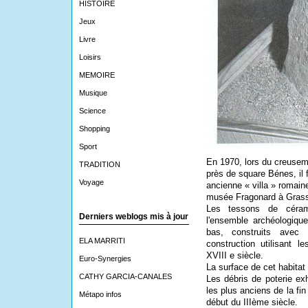
HISTOIRE
Jeux
Livre
Loisirs
MEMOIRE
Musique
Science
Shopping
Sport
En 1970, lors du creusem
TRADITION
près de square Bénes, il f
Voyage
ancienne « villa » romai
musée Fragonard à Gras
Les tessons de céram
Derniers weblogs mis à jour
l'ensemble archéologiqu
bas, construits avec
ELA MARRITI
construction utilisant 
XVIII e siècle.
Euro-Synergies
La surface de cet habitat
CATHY GARCIA-CANALES
Les débris de poterie ex
les plus anciens de la fin
Métapo infos
début du IIIème siècle.