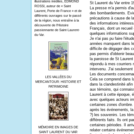
illustrations inédites, EDMOND
St Laurent du Var entre 
ROSSI, auteur de « Saint
La presse m'a permis d'a
Laurent, Porte de France » et de
des bombardements. Evide
différents ouvrages sur le passé
précautions à cause de l
de la région, nous entraîne à la
des informations intéres
découverte de l’Histoire
Français, dont un recueil
passionnante de Saint-Laurent-
quelques informations su
du-Var.
Je n'ai pas pu faire l'étu
années manquent dans les
difficile de dégager des 
pas permis d'obtenir beau
la paroisse de St Laurent 
répondu à mes courriers 
intervenu. J'ai seulement
Les documents concernant
LES VALLÉES DU
Cela se comprend dans la
MERCANTOUR: HISTOIRE ET
dans la clandestinité afin
PATRIMOINE
aux témoins, qui connaiss
Laurent à cette époque, 
avec quelques acteurs imp
certaines zones d'ombre.
après les événements, la
?) les souvenirs. Les tém
différents faits. Ils ont 
certaines périodes. Il arr
MÉMOIRE EN IMAGES DE
relater certains événemen
SAINT LAURENT DU VAR