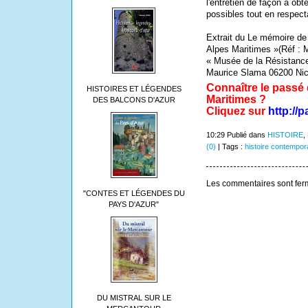
l'entretien de façon à obt
possibles tout en respecta
Extrait du
Le mémoire de
Alpes Maritimes »(Réf : 
« Musée de la Résistance
Maurice Slama 06200 Nice
Connaître le passé 
HISTOIRES ET LÉGENDES
Maritimes ?
DES BALCONS D'AZUR
Cliquez sur
http://
10:29 Publié dans
HISTOIRE
,
(0)
| Tags :
histoire contempor
Les commentaires sont fer
"CONTES ET LÉGENDES DU
PAYS D'AZUR"
DU MISTRAL SUR LE