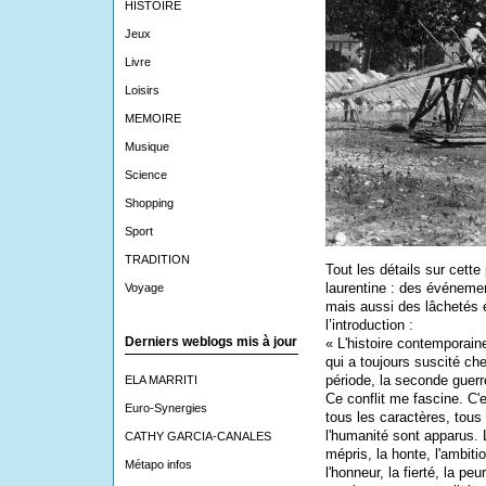
HISTOIRE
Jeux
Livre
Loisirs
MEMOIRE
Musique
Science
Shopping
Sport
TRADITION
Tout les détails sur cett
laurentine : des événeme
Voyage
mais aussi des lâchetés 
l’introduction :
Derniers weblogs mis à jour
« L'histoire contemporaine
qui a toujours suscité che
période, la seconde guerre
ELA MARRITI
Ce conflit me fascine. C'
Euro-Synergies
tous les caractères, tous 
l'humanité sont apparus. L
CATHY GARCIA-CANALES
mépris, la honte, l'ambiti
Métapo infos
l'honneur, la fierté, la peu