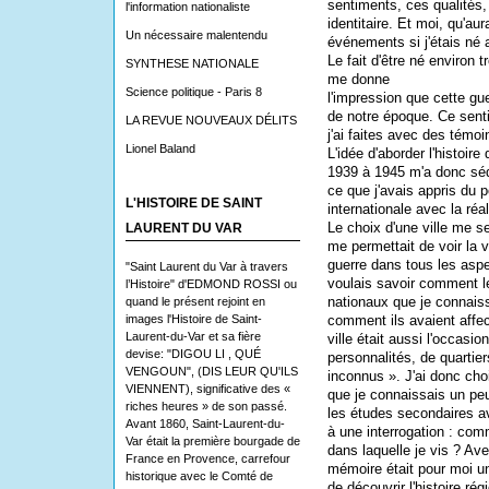
sentiments, ces qualités
l'information nationaliste
identitaire. Et moi, qu'au
Un nécessaire malentendu
événements si j'étais né 
Le fait d'être né environ 
SYNTHESE NATIONALE
me donne
Science politique - Paris 8
l'impression que cette gu
de notre époque. Ce senti
LA REVUE NOUVEAUX DÉLITS
j'ai faites avec des témoi
Lionel Baland
L'idée d'aborder l'histoire
1939 à 1945 m'a donc sédu
ce que j'avais appris du po
L'HISTOIRE DE SAINT
internationale avec la réal
Le choix d'une ville me s
LAURENT DU VAR
me permettait de voir la 
guerre dans tous les aspec
"Saint Laurent du Var à travers
voulais savoir comment l
l’Histoire" d'EDMOND ROSSI ou
nationaux que je connaiss
quand le présent rejoint en
images l'Histoire de Saint-
comment ils avaient affec
Laurent-du-Var et sa fière
ville était aussi l'occasi
devise: "DIGOU LI , QUÉ
personnalités, de quartie
VENGOUN", (DIS LEUR QU'ILS
inconnus ». J'ai donc choi
VIENNENT), significative des «
que je connaissais un peu,
riches heures » de son passé.
les études secondaires a
Avant 1860, Saint-Laurent-du-
à une interrogation : comm
Var était la première bourgade de
dans laquelle je vis ? Ave
France en Provence, carrefour
mémoire était pour moi u
historique avec le Comté de
de découvrir l'histoire rég