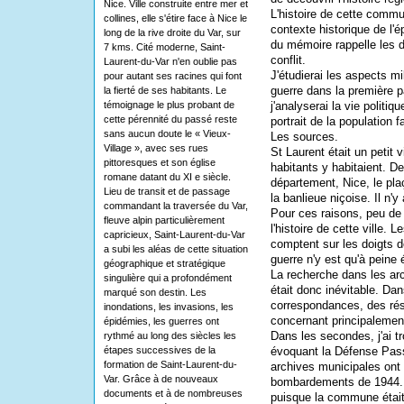
Nice. Ville construite entre mer et
L'histoire de cette comm
collines, elle s'étire face à Nice le
contexte historique de l'
long de la rive droite du Var, sur
du mémoire rappelle les 
7 kms. Cité moderne, Saint-
conflit.
Laurent-du-Var n'en oublie pas
J'étudierai les aspects mil
pour autant ses racines qui font
guerre dans la première p
la fierté de ses habitants. Le
témoignage le plus probant de
j'analyserai la vie politi
cette pérennité du passé reste
portrait de la population f
sans aucun doute le « Vieux-
Les sources.
Village », avec ses rues
St Laurent était un petit 
pittoresques et son église
habitants y habitaient. De
romane datant du XI e siècle.
département, Nice, le pla
Lieu de transit et de passage
la banlieue niçoise. Il n'y
commandant la traversée du Var,
Pour ces raisons, peu de
fleuve alpin particulièrement
l'histoire de cette ville.
capricieux, Saint-Laurent-du-Var
comptent sur les doigts de
a subi les aléas de cette situation
guerre n'y est qu'à peine
géographique et stratégique
La recherche dans les ar
singulière qui a profondément
était donc inévitable. Dan
marqué son destin. Les
correspondances, des résu
inondations, les invasions, les
concernant principalement 
épidémies, les guerres ont
Dans les secondes, j'ai 
rythmé au long des siècles les
étapes successives de la
évoquant la Défense Passi
formation de Saint-Laurent-du-
archives municipales ont é
Var. Grâce à de nouveaux
bombardements de 1944. D
documents et à de nombreuses
puisque la commune était 