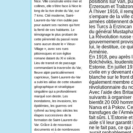
positions sur
Van
, p
Nice. Ville construite entre mer et
Erzeroum
et
Trabzon
collines, elle s'étire face à Nice le
long de la rive droite du Var, sur
À l'hiver 1916, il rem
7 kms. Cité moderne, Saint-
s'empare de la ville d
Laurent-du-Var n'en oublie pas
armées obtiennent d
pour autant ses racines qui font
les Turcs à
Erzincan
la fierté de ses habitants. Le
du général
Mustaph
témoignage le plus probant de
La
Révolution russe
cette pérennité du passé reste
gouvernement provis
sans aucun doute le « Vieux-
lui, le destitue, ce q
Village », avec ses rues
Arménie
.
pittoresques et son église
En
1918
, peu après 
romane datant du XI e siècle.
Bolchéviks, Ioudenit
Lieu de transit et de passage
Estonie. En juillet
19
commandant la traversée du Var,
civile en y devenant
fleuve alpin particulièrement
blanche
sur le front 
capricieux, Saint-Laurent-du-Var
également membre d
a subi les aléas de cette situation
révolutionnaire du no
géographique et stratégique
singulière qui a profondément
Avec l'aide des Brita
marqué son destin. Les
suivants à organiser 
inondations, les invasions, les
bientôt 20 000 homm
épidémies, les guerres ont
Narva
et à
Pskov
. Ce
rythmé au long des siècles les
transfuges de l'
Armé
étapes successives de la
fait sûrs. L'
Estonie
et
formation de Saint-Laurent-du-
aide s'il leur garanti
Var. Grâce à de nouveaux
ne le fait pas, ce qui 
documents et à de nombreuses
aurait probablement a