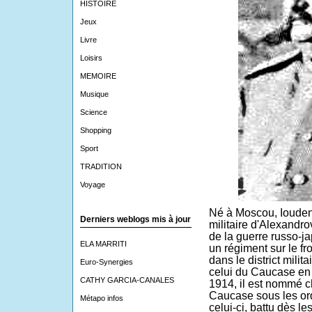
HISTOIRE
Jeux
Livre
Loisirs
MEMOIRE
Musique
Science
Shopping
Sport
TRADITION
Voyage
Né à
Moscou
, Ioude
Derniers weblogs mis à jour
militaire d'Alexandro
de la
guerre russo-j
ELA MARRITI
un régiment sur le fr
dans le district milit
Euro-Synergies
celui du
Caucase
e
CATHY GARCIA-CANALES
1914
, il est nommé c
Caucase sous les or
Métapo infos
celui-ci, battu dès l