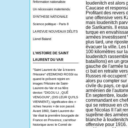
l'information nationaliste
Ioudenitch est alor
Caucase et responsab
Un nécessaire malentendu
Profitant des revers
SYNTHESE NATIONALE
une offensive vers
K
mais Ioudenitch parvi
Science politique - Paris 8
de Sarikamis
. Il ess
LA REVUE NOUVEAUX DÉLITS
turque en envahissant
armées investissent
Lionel Baland
plus tard, une ripost
évacuer la ville. Les
100 kilomètres sur la 
L'HISTOIRE DE SAINT
Ioudenitch rassemble
LAURENT DU VAR
bataillons) en un gro
gauche de l'armée tur
"Saint Laurent du Var à travers
ci bat en retraite vers
l’Histoire" d'EDMOND ROSSI ou
Russes ré-occupent V
quand le présent rejoint en
alors pu compter sur
images l'Histoire de Saint-
civile du pays, ce qui
Laurent-du-Var et sa fière
arménien
de l'autom
devise: "DIGOU LI , QUÉ
En septembre, Ioude
VENGOUN", (DIS LEUR QU'ILS
commandant en chef 
VIENNENT), significative des «
qui se retrouve en c
riches heures » de son passé.
que
Nicolas II
l'ait 
Avant 1860, Saint-Laurent-du-
suprême des armées.
Var était la première bourgade de
blanche à Ioudenitch
France en Provence, carrefour
offensive pour
1916
.
historique avec le Comté de