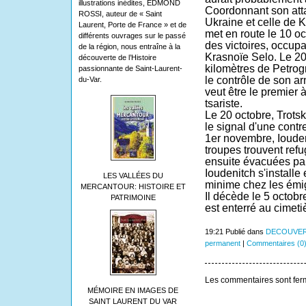
illustrations inédites, EDMOND
Coordonnant son att
ROSSI, auteur de « Saint
Ukraine
et celle de
K
Laurent, Porte de France » et de
met en route le
10
oc
différents ouvrages sur le passé
des victoires, occupa
de la région, nous entraîne à la
Krasnoïe Selo
. Le
2
découverte de l’Histoire
kilomètres de
Petrog
passionnante de Saint-Laurent-
le contrôle de son 
du-Var.
veut être le premier 
tsariste.
Le
20 octobre
,
Trotsk
le signal d'une contr
1er novembre
, Ioude
troupes trouvent ref
ensuite évacuées par
Ioudenitch s'installe
LES VALLÉES DU
minime chez les émi
MERCANTOUR: HISTOIRE ET
Il décède le
5
octobr
PATRIMOINE
est enterré au
cimeti
19:21 Publié dans
DECOUVER
permanent
|
Commentaires (0
Les commentaires sont fer
MÉMOIRE EN IMAGES DE
SAINT LAURENT DU VAR