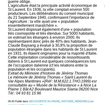
guerre oblige.
L'agriculture était la principale activité économique de
St Laurent. En 1936, la ville comptait environ 500
producteurs. Les délibérations du conseil municipal
du 21 Septembre 1940, confirmaient l'importance de
l'agriculture : la ville avait une « population
essentiellement maraîchère ».
St Laurent disposait également d'une « population
très cosmopolite et très étendue. Sur 5000 habitants,
on estimait les étrangers à environ 2000. Ils
représentaient donc près de 40% des habitants. Jean-
Claude Baysang a évalué à 30,8% la proportion de
population étrangère dans les habitants de St Laurent
en 1931. Ils étaient originaires pour la majorité d'Italie.
Cette implantation considérable de ressortissants
italiens à St Laurent eut quelques conséquences lors
de l'occupation italienne (cf les relations entre la
population et les occupants).
Extrait du Mémoire d'histoire de Jérémy Thomas
Le mémoire de Jérémy Thomas « Saint Laurent du
Var Alpes Maritimes »(Réf : M.M.622.1.THO.1999) esr
consultable au « Musée de la Résistance » à Nice La
Plaine 1 Bât A2 Boulevard Maurice Slama 06200 Nice
Tél : 04 93 81 15 96
09:40 Publié dans
DECOUVERTE DU PASSE
,
HISTOIRE
,
MEMOIRE
|
Lien