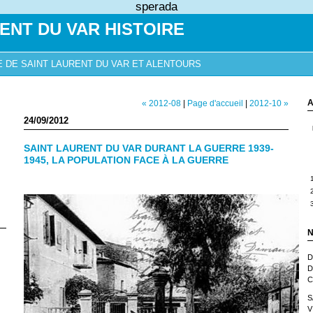
sperada
ENT DU VAR HISTOIRE
E DE SAINT LAURENT DU VAR ET ALENTOURS
A
« 2012-08
|
Page d'accueil
|
2012-10 »
24/09/2012
SAINT LAURENT DU VAR DURANT LA GUERRE 1939-
1945, LA POPULATION FACE À LA GUERRE
N
D
D
C
S
V