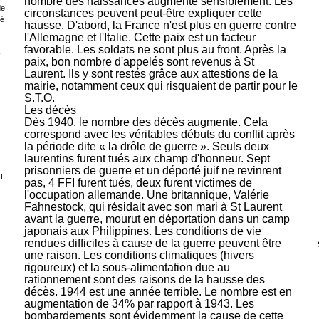
nombre des naissances augmente sensiblement. Les
de
circonstances peuvent peut-être expliquer cette
sé
hausse. D'abord, la France n'est plus en guerre contre
l'Allemagne et l'Italie. Cette paix est un facteur
favorable. Les soldats ne sont plus au front. Après la
-
paix, bon nombre d'appelés sont revenus à St
Laurent. Ils y sont restés grâce aux attestions de la
mairie, notamment ceux qui risquaient de partir pour le
S.T.O.
Les décès
Dès 1940, le nombre des décès augmente. Cela
correspond avec les véritables débuts du conflit après
la période dite « la drôle de guerre ». Seuls deux
laurentins furent tués aux champ d'honneur. Sept
prisonniers de guerre et un déporté juif ne revinrent
T
pas, 4 FFI furent tués, deux furent victimes de
l'occupation allemande. Une britannique, Valérie
Fahnestock, qui résidait avec son mari à St Laurent
avant la guerre, mourut en déportation dans un camp
japonais aux Philippines. Les conditions de vie
rendues difficiles à cause de la guerre peuvent être
une raison. Les conditions climatiques (hivers
rigoureux) et la sous-alimentation due au
rationnement sont des raisons de la hausse des
décès. 1944 est une année terrible. Le nombre est en
augmentation de 34% par rapport à 1943. Les
bombardements sont évidemment la cause de cette