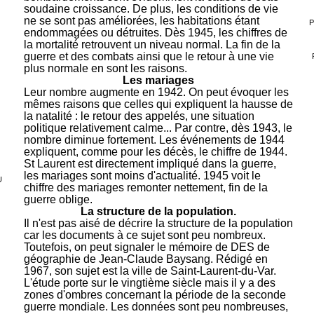
soudaine croissance. De plus, les conditions de vie
ne se sont pas améliorées, les habitations étant
P
endommagées ou détruites. Dès 1945, les chiffres de
la mortalité retrouvent un niveau normal. La fin de la
guerre et des combats ainsi que le retour à une vie
plus normale en sont les raisons.
Les mariages
Leur nombre augmente en 1942. On peut évoquer les
mêmes raisons que celles qui expliquent la hausse de
la natalité : le retour des appelés, une situation
politique relativement calme... Par contre, dès 1943, le
nombre diminue fortement. Les événements de 1944
expliquent, comme pour les décès, le chiffre de 1944.
St Laurent est directement impliqué dans la guerre,
les mariages sont moins d'actualité. 1945 voit le
U
chiffre des mariages remonter nettement, fin de la
guerre oblige.
La structure de la population.
Il n'est pas aisé de décrire la structure de la population
car les documents à ce sujet sont peu nombreux.
Toutefois, on peut signaler le mémoire de DES de
géographie de Jean-Claude Baysang. Rédigé en
1967, son sujet est la ville de Saint-Laurent-du-Var.
L'étude porte sur le vingtième siècle mais il y a des
zones d'ombres concernant la période de la seconde
guerre mondiale. Les données sont peu nombreuses,