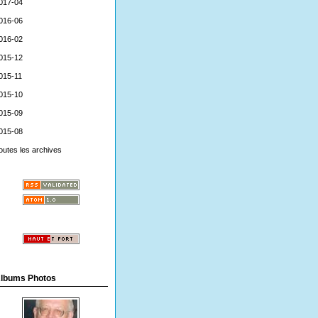
017-04
016-06
016-02
015-12
015-11
015-10
015-09
015-08
outes les archives
lbums Photos