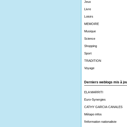
Jeux
Livre
Loisirs
MEMOIRE
Musique
Science
Shopping
Sport
TRADITION
Voyage
Derniers weblogs mis à jo
ELA MARRITI
Euro-Synergies
CATHY GARCIA-CANALES
Métapo infos
l'information nationaliste