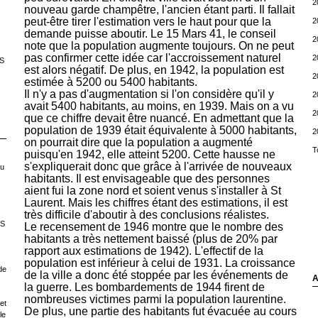
2
nouveau garde champêtre, l'ancien étant parti. Il fallait
peut-être tirer l'estimation vers le haut pour que la
2
demande puisse aboutir. Le 15 Mars 41, le conseil
2
note que la population augmente toujours. On ne peut
pas confirmer cette idée car l'accroissement naturel
2
S
est alors négatif. De plus, en 1942, la population est
2
estimée à 5200 ou 5400 habitants.
Il n'y a pas d'augmentation si l'on considère qu'il y
2
avait 5400 habitants, au moins, en 1939. Mais on a vu
2
que ce chiffre devait être nuancé. En admettant que la
population de 1939 était équivalente à 5000 habitants,
2
on pourrait dire que la population a augmenté
T
puisqu'en 1942, elle atteint 5200. Cette hausse ne
s'expliquerait donc que grâce à l'arrivée de nouveaux
ou
habitants. Il est envisageable que des personnes
aient fui la zone nord et soient venus s'installer à St
Laurent. Mais les chiffres étant des estimations, il est
très difficile d'aboutir à des conclusions réalistes.
LS
Le recensement de 1946 montre que le nombre des
habitants a très nettement baissé (plus de 20% par
rapport aux estimations de 1942). L'effectif de la
population est inférieur à celui de 1931. La croissance
de
de la ville a donc été stoppée par les événements de
A
la guerre. Les bombardements de 1944 firent de
nombreuses victimes parmi la population laurentine.
et
De plus, une partie des habitants fut évacuée au cours
le