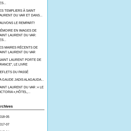
ES...
ES TEMPLIERS À SAINT
AURENT DU VAR ET DANS...
AUVONS LE REMPART!
ÉMOIRE EN IMAGES DE
AINT LAURENT DU VAR:
ES...
ES MAIRES RÉCENTS DE
AINT LAURENT DU VAR
SAINT LAURENT PORTE DE
RANCE", LE LIVRE
EFLETS DU PASSÉ
A GAUDE JADIS ALAGAUDA...
AINT LAURENT DU VAR :« LE
ICTORIA »,HÔTEL,...
rchives
018-05
017-07