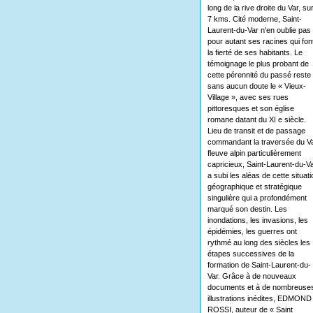
long de la rive droite du Var, su
7 kms. Cité moderne, Saint-
Laurent-du-Var n'en oublie pas
pour autant ses racines qui fon
la fierté de ses habitants. Le
témoignage le plus probant de
cette pérennité du passé reste
sans aucun doute le « Vieux-
Village », avec ses rues
pittoresques et son église
romane datant du XI e siècle.
Lieu de transit et de passage
commandant la traversée du Va
fleuve alpin particulièrement
capricieux, Saint-Laurent-du-V
a subi les aléas de cette situati
géographique et stratégique
singulière qui a profondément
marqué son destin. Les
inondations, les invasions, les
épidémies, les guerres ont
rythmé au long des siècles les
étapes successives de la
formation de Saint-Laurent-du-
Var. Grâce à de nouveaux
documents et à de nombreuse
illustrations inédites, EDMOND
ROSSI, auteur de « Saint