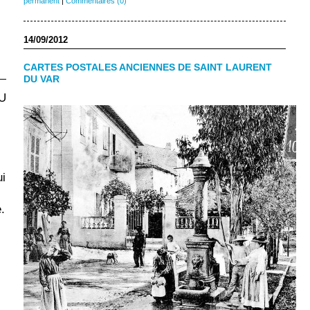
permanent
|
Commentaires (0)
14/09/2012
CARTES POSTALES ANCIENNES DE SAINT LAURENT
DU VAR
U
ui
.