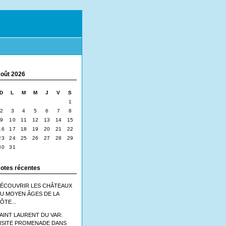
oût 2026
D
L
M
M
J
V
S
1
2
3
4
5
6
7
8
9
10
11
12
13
14
15
16
17
18
19
20
21
22
23
24
25
26
27
28
29
30
31
otes récentes
ÉCOUVRIR LES CHÂTEAUX
U MOYEN ÂGES DE LA
ÔTE...
AINT LAURENT DU VAR:
ISITE PROMENADE DANS