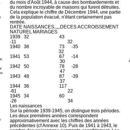
du mois d'Août 1944, à cause des bombardements et
r
du nombre incroyable de maisons qui furent détruites.
Cela explique le chiffre de Décembre 1944, une partie
de la population évacué, n'étant certainement pas
t
rentrée.
DATE NAISSANCES.,,,,DECES ACCROISSEMENT
NATUREL MARIAGES
1939
32
43
-11
32
1940
38
73
-35
32
1941
53
67
-14
r,
30
1942
50
78
-28
ar
47
on
1943
48
87
-39
37
1944
36
117
-81
22
1945
34
60
-26
34
Les naissances
Sur la période 1939-1945, on distingue trois périodes.
Les deux premières années correspondent
s
approximativement avec les chiffres des années
précédentes (cf Annexe 10). Puis de 1941 à 1943, le