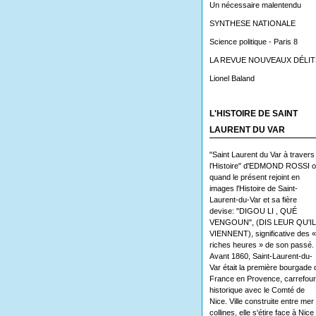
Un nécessaire malentendu
SYNTHESE NATIONALE
Science politique - Paris 8
LA REVUE NOUVEAUX DÉLIT
Lionel Baland
L'HISTOIRE DE SAINT
LAURENT DU VAR
"Saint Laurent du Var à travers
l’Histoire" d'EDMOND ROSSI 
quand le présent rejoint en
images l'Histoire de Saint-
Laurent-du-Var et sa fière
devise: "DIGOU LI , QUÉ
VENGOUN", (DIS LEUR QU'I
VIENNENT), significative des «
riches heures » de son passé.
Avant 1860, Saint-Laurent-du-
Var était la première bourgade 
France en Provence, carrefour
historique avec le Comté de
Nice. Ville construite entre mer 
collines, elle s'étire face à Nice 