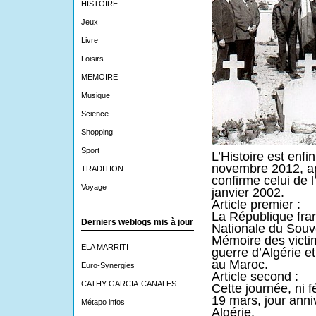
HISTOIRE
Jeux
Livre
Loisirs
MEMOIRE
Musique
Science
Shopping
Sport
L’Histoire est enfin
novembre 2012, ap
TRADITION
confirme celui de 
Voyage
janvier 2002.
Article premier :
La République fran
Derniers weblogs mis à jour
Nationale du Souve
Mémoire des victime
ELA MARRITI
guerre d’Algérie e
au Maroc.
Euro-Synergies
Article second :
CATHY GARCIA-CANALES
Cette journée, ni f
19 mars, jour anni
Métapo infos
Algérie.