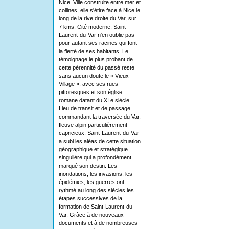
Nice. Ville construite entre mer et
collines, elle s'étire face à Nice le
long de la rive droite du Var, sur
7 kms. Cité moderne, Saint-
Laurent-du-Var n'en oublie pas
pour autant ses racines qui font
la fierté de ses habitants. Le
témoignage le plus probant de
cette pérennité du passé reste
sans aucun doute le « Vieux-
Village », avec ses rues
pittoresques et son église
romane datant du XI e siècle.
Lieu de transit et de passage
commandant la traversée du Var,
fleuve alpin particulièrement
capricieux, Saint-Laurent-du-Var
a subi les aléas de cette situation
géographique et stratégique
singulière qui a profondément
marqué son destin. Les
inondations, les invasions, les
épidémies, les guerres ont
rythmé au long des siècles les
étapes successives de la
formation de Saint-Laurent-du-
Var. Grâce à de nouveaux
documents et à de nombreuses