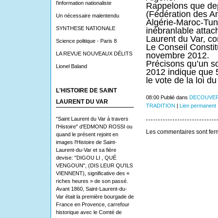
l'information nationaliste
Rappelons que de
(Fédération des A
Un nécessaire malentendu
Algérie-Maroc-Tuni
SYNTHESE NATIONALE
inébranlable attac
Laurent du Var, c
Science politique - Paris 8
Le Conseil Constitu
LA REVUE NOUVEAUX DÉLITS
novembre 2012.
Précisons qu’un 
Lionel Baland
2012 indique que 
le vote de la loi 
L'HISTOIRE DE SAINT
08:00 Publié dans
DECOUVER
LAURENT DU VAR
TRADITION
|
Lien permanent
"Saint Laurent du Var à travers
l’Histoire" d'EDMOND ROSSI ou
Les commentaires sont fer
quand le présent rejoint en
images l'Histoire de Saint-
Laurent-du-Var et sa fière
devise: "DIGOU LI , QUÉ
VENGOUN", (DIS LEUR QU'ILS
VIENNENT), significative des «
riches heures » de son passé.
Avant 1860, Saint-Laurent-du-
Var était la première bourgade de
France en Provence, carrefour
historique avec le Comté de