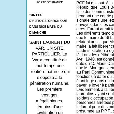
PORTE DE FRANCE
PCF fut dissout. A 
République, Louis Bè
liste des communistes
"UN PEU
pendant une courte p
signale dans une lett
D'HISTOIRE"CHRONIQUE
envoyés dans les ca
DANS NICE MATIN DU
dires, Faraut aurait f
DIMANCHE
Les différents témoig
que le maire de St Lau
relatent aussi que M
SAINT LAURENT DU
maire, a fait libérer 
VAR, UN SITE
L'administration a é
PARTICULIER. Le
là. Lors des délibéra
Avril 1940, est donné
Var a constitué de
date du 15 Mars. Dans
tout temps une
que M. Mourgues, emp
frontière naturelle qui
au Parti Communiste,
fonctions à dater du 
s'opposa à la
étant logé dans un l
pénétration humaine.
payer le loyer à parti
Les premiers
Evidemment, à la libé
laurentins ayant sou
vestiges
soldats d'occupation,
mégalithiques,
personnes arrêtées pa
témoins d'une
le furent pour des mo
présumée au P.P.F.,
civilisation où