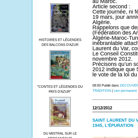
au Maroc.
Article second :
Cette journée, ni f
19 mars, jour anni
Algérie.
Rappelons que de
(Fédération des A
Algérie-Maroc-Tuni
HISTOIRES ET LÉGENDES
inébranlable attac
DES BALCONS D'AZUR
Laurent du Var, c
Le Conseil Constitu
novembre 2012.
Précisons qu’un 
2012 indique que 
le vote de la loi 
08:00 Publié dans
DECOUVER
"CONTES ET LÉGENDES DU
TRADITION
|
Lien permanent
PAYS D'AZUR"
12/12/2012
SAINT LAURENT DU 
1945, L'ÉPURATION
DU MISTRAL SUR LE