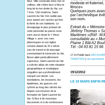
Nice. Ville construite entre mer et
modeste et fraterne
collines, elle s'étire face à Nice le
féroce»
long de la rive droite du Var, sur
Quelques jours avant
7 kms. Cité moderne, Saint-
par l'archevêque év
Laurent-du-Var n'en oublie pas
son nom.
pour autant ses racines qui font
la fierté de ses habitants. Le
Extrait du « Mémoire
témoignage le plus probant de
Jérémy Thomas « Sai
cette pérennité du passé reste
Maritimes »(Réf : M
sans aucun doute le « Vieux-
consultable au « Mus
Village », avec ses rues
pittoresques et son église
Plaine 1 Bât A2 Bou
romane datant du XI e siècle.
Tél : 04 93 81 15 96
Lieu de transit et de passage
commandant la traversée du Var,
17:14 Publié dans
DECOUVER
fleuve alpin particulièrement
TRADITION
|
Lien permanent
capricieux, Saint-Laurent-du-Var
a subi les aléas de cette situation
géographique et stratégique
19/12/2012
singulière qui a profondément
marqué son destin. Les
inondations, les invasions, les
LE 19 MARS ENFIN R
épidémies, les guerres ont
rythmé au long des siècles les
étapes successives de la
formation de Saint-Laurent-du-
Var. Grâce à de nouveaux
documents et à de nombreuses