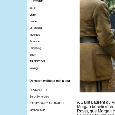
HISTOIRE
Jeux
Livre
Loisirs
MEMOIRE
Musique
Science
Shopping
Sport
TRADITION
Voyage
Derniers weblogs mis à jour
ELA MARRITI
Euro-Synergies
A Saint Laurent du Va
CATHY GARCIA-CANALES
Morgan bénéficièrent
Métapo infos
Ravet, que Morgan co