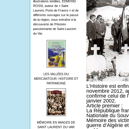
illustrations inédites, EDMOND
ROSSI, auteur de « Saint
Laurent, Porte de France » et de
différents ouvrages sur le passé
de la région, nous entraîne à la
découverte de l’Histoire
passionnante de Saint-Laurent-
du-Var.
LES VALLÉES DU
MERCANTOUR: HISTOIRE ET
PATRIMOINE
L’Histoire est enfin
novembre 2012, ap
confirme celui de 
janvier 2002.
Article premier :
La République fran
Nationale du Souve
Mémoire des victime
MÉMOIRE EN IMAGES DE
guerre d’Algérie e
SAINT LAURENT DU VAR