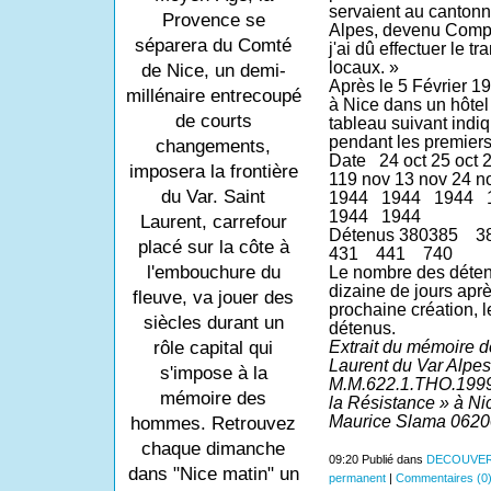
servaient au canton
Provence se
Alpes, devenu Compa
séparera du Comté
j'ai dû effectuer le t
locaux. »
de Nice, un demi-
Après le 5 Février 19
millénaire entrecoupé
à Nice dans un hôtel 
de courts
tableau suivant indi
pendant les premiers
changements,
Date
24 oct 25 oct 
imposera la frontière
119 nov 13 nov 24 n
du Var. Saint
1944
1944
1944
1944
1944
Laurent, carrefour
Détenus 380385
3
placé sur la côte à
431
441
740
l'embouchure du
Le nombre des déten
dizaine de jours apr
fleuve, va jouer des
prochaine création, 
siècles durant un
détenus.
rôle capital qui
Extrait du mémoire 
Laurent du Var Alpes
s'impose à la
M.M.622.1.THO.1999)
mémoire des
la Résistance » à Ni
Maurice Slama 06200
hommes. Retrouvez
chaque dimanche
09:20 Publié dans
DECOUVER
dans "Nice matin" un
permanent
|
Commentaires (0