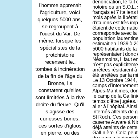
dénonciation, le fait 
l'homme apprenait
notoire ou un S.O.L. 
l'agriculture, voici
français et 7 italiens
mois après la libérat
quelques 5000 ans,
d'italiens est très im
se regroupent à
étaient de cette natio
corresponde avec la p
l'ouest du Var. De
population laurentine
même, lorsque les
estimait en 1939 à 2
spécialistes de la
5000 habitants de la 
représentaient donc 
protohistoire
Néanmoins, il faut e
recensent le.,
n'est pas explicitem
tombes à incinération
arrêtées résidaient à
été arrêtées par la mi
de la fin de l'âge du
Le 13 Octobre 1944, 
Bronze, ils
camps d'internement 
constatent qu'elles
Alpes-Maritimes, dont
le camp de la Gallini
sont limitées à la rive
temps d'être jugées. 
droite du fleuve. Qu'il
aller à l'hôpital. Ain
s’agisse des
internés atteints de g
St Roch. Ces personn
curieuses bories,
caserne Auvare à Nice
ces sortes d'igloos
déjà atteints de cette
en pierre, ou des
Gallinière. Cela peut,
du camp a toujours é