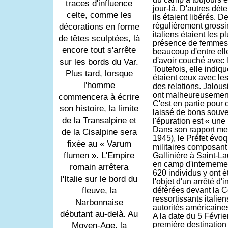
traces d'influence
jour-là. D'autres dét
celte, comme les
ils étaient libérés.
régulièrement grossir 
décorations en forme
italiens étaient les 
de têtes sculptées, là
présence de femmes
encore tout s'arrête
beaucoup d'entre ell
d'avoir couché avec 
sur les bords du Var.
Toutefois, elle indiq
Plus tard, lorsque
étaient ceux avec les
l'homme
des relations. Jalou
ont malheureusement 
commencera à écrire
C'est en partie pour 
son histoire, la limite
laissé de bons souve
de la Transalpine et
l'épuration est « une
Dans son rapport me
de la Cisalpine sera
1945), le Préfet évo
fixée au « Varum
militaires composant 
flumen ». L'Empire
Gallinière à Saint-L
en camp d'internemen
romain arrêtera
620 individus y ont 
l'Italie sur le bord du
l'objet d'un arrêté d
fleuve, la
déférées devant la C
ressortissants italie
Narbonnaise
autorités américaines
débutant au-delà. Au
A la date du 5 Février
première destination 
Moyen-Age, la