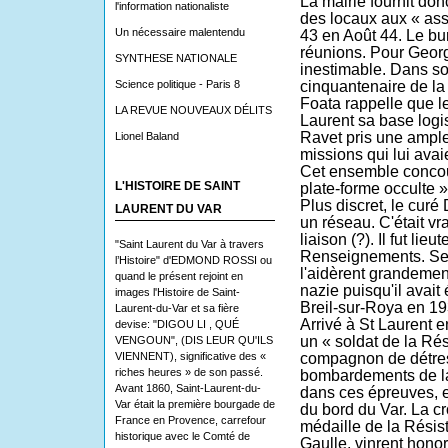
La mairie fournit don
l'information nationaliste
des locaux aux « as
Un nécessaire malentendu
43 en Août 44. Le bu
réunions. Pour Georg
SYNTHESE NATIONALE
inestimable. Dans so
Science politique - Paris 8
cinquantenaire de la
Foata rappelle que le
LA REVUE NOUVEAUX DÉLITS
Laurent sa base logis
Ravet pris une ampleu
Lionel Baland
missions qui lui avai
Cet ensemble concour
L'HISTOIRE DE SAINT
plate-forme occulte »
Plus discret, le curé 
LAURENT DU VAR
un réseau. C'était v
liaison (?). Il fut lie
"Saint Laurent du Var à travers
Renseignements. Ses 
l’Histoire" d'EDMOND ROSSI ou
l'aidèrent grandement
quand le présent rejoint en
nazie puisqu'il avait
images l'Histoire de Saint-
Breil-sur-Roya en 19
Laurent-du-Var et sa fière
Arrivé à St Laurent e
devise: "DIGOU LI , QUÉ
un « soldat de la Rés
VENGOUN", (DIS LEUR QU'ILS
VIENNENT), significative des «
compagnon de détress
riches heures » de son passé.
bombardements de la 
Avant 1860, Saint-Laurent-du-
dans ces épreuves, e
Var était la première bourgade de
du bord du Var. La c
France en Provence, carrefour
médaille de la Résis
historique avec le Comté de
Gaulle, vinrent hono