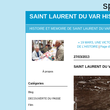
s
SAINT LAURENT DU VAR HI
HISTOIRE ET MEMOIRE DE SAINT LAURENT DU VA
« 19 MARS, UNE VICT
DE L’HISTOIRE
|
Page d'
27/03/2013
SAINT LAURENT DU VA
À propos
Catégories
Blog
DECOUVERTE DU PASSE
Film