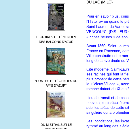
DU LAC (MILO)
Pour en savoir plus, cons
l’Histoire» ou quand le pré
Saint-Laurent-du-Var et s
VENGOUN", (DIS LEUR QU
« riches heures » de son
HISTOIRES ET LÉGENDES
DES BALCONS D'AZUR
Avant 1860, Saint-Laurent
France en Provence, carr
Ville construite entre mer 
long de la rive droite du 
Cité moderne, Saint-Laure
ses racines qui font la fi
plus probant de cette pé
"CONTES ET LÉGENDES DU
le « Vieux-Village », ave
PAYS D'AZUR"
romane datant du XI e siè
Lieu de transit et de pa
fleuve alpin particulièrem
subi les aléas de cette si
singulière qui a profondé
Les inondations, les inva
DU MISTRAL SUR LE
rythmé au long des siècl