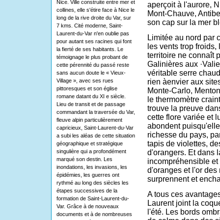
Nice. Ville construite entre mer et
aperçoit
à
l'aurore, 
collines, elle s'étire face à Nice le
Mont-Chauve, Antibe
long de la rive droite du Var, sur
son cap sur la mer b
7 kms. Cité moderne, Saint-
Laurent-du-Var n'en oublie pas
Limitée au nord par 
pour autant ses racines qui font
les vents trop froids,
la fierté de ses habitants. Le
territoire ne connaît 
témoignage le plus probant de
Galinières aux ·Vali
cette pérennité du passé reste
véritable
serre chau
sans aucun doute le « Vieux-
Village », avec ses rues
rien à
envier aux
site
pittoresques et son église
Monte-Carlo, Menton.
romane datant du XI e siècle.
le thermomètre crai
Lieu de transit et de passage
trouve la preuve dan
commandant la traversée du Var,
cette flore variée et l
fleuve alpin particulièrement
abondent puisqu'elles
capricieux, Saint-Laurent-du-Var
richesse du pays, pa
a subi les aléas de cette situation
tapis de violettes, d
géographique et stratégique
singulière qui a profondément
d'orangers. Et dans l
marqué son destin. Les
incompréhensible et s
inondations, les invasions, les
d'oranges et l'or de
épidémies, les guerres ont
surprennent et encha
rythmé au long des siècles les
étapes successives de la
A tous ces avantages 
formation de Saint-Laurent-du-
Laurent joint la coqu
Var. Grâce à de nouveaux
l'été. Les bords omb
documents et à de nombreuses