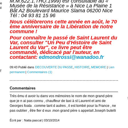
M.M.622.1.THO.1999) esr consultable au «
de
Musée de la Résistance » à Nice La Plaine 1
sé
Bât A2 Boulevard Maurice Slama 06200 Nice
Tél : 04 93 81 15 96
Nous célébrerons cette année en août, le 70
-
ème anniversaire de la Libération de notre
commune !
Pour connaître le passé de Saint Laurent du
Var, consulter "Un Peu d'Histoire de Saint
Laurent du Var", ce livre peut être
commandé, dédicacé par l'auteur, en
contactant:
edmondrossi@wanadoo.fr
09:43 Publié dans
DECOUVERTE DU PASSE
,
HISTOIRE
,
MEMOIRE
|
Lien
T
permanent
|
Commentaires (1)
Commentaires
Très ému d avoir lu dans vos mémoires le nom de mon grand père
que je n ai pas connu , chauffeur de taxi à st Laurent et ami de
Georges foata . comme tant d autres , il est tombé pour la France , ne
pas oublier , être fier d eux .mon grand père s appelait Joseph butelli
Écrit par : Natta pascal | 03/10/2014