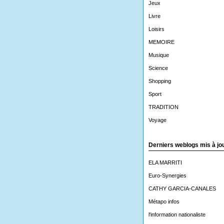
Jeux
Livre
Loisirs
MEMOIRE
Musique
Science
Shopping
Sport
TRADITION
Voyage
Derniers weblogs mis à jo
ELA MARRITI
Euro-Synergies
CATHY GARCIA-CANALES
Métapo infos
l'information nationaliste