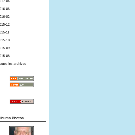
017-04
016-06
016-02
015-12
015-11
015-10
015-09
015-08
outes les archives
lbums Photos