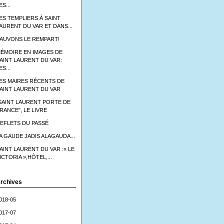
ES...
ES TEMPLIERS À SAINT
AURENT DU VAR ET DANS...
AUVONS LE REMPART!
ÉMOIRE EN IMAGES DE
AINT LAURENT DU VAR:
ES...
ES MAIRES RÉCENTS DE
AINT LAURENT DU VAR
SAINT LAURENT PORTE DE
RANCE", LE LIVRE
EFLETS DU PASSÉ
A GAUDE JADIS ALAGAUDA...
AINT LAURENT DU VAR :« LE
ICTORIA »,HÔTEL,...
rchives
018-05
017-07