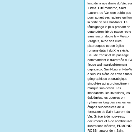
long de la rive droite du Var, su
7 kms. Cité moderne, Saint-
Laurent-du-Var n'en oublie pas
pour autant ses racines qui fon
la fierté de ses habitants. Le
témoignage le plus probant de
cette pérennité du passé reste
sans aucun doute le « Vieux-
Village », avec ses rues
pittoresques et son église
romane datant du XI e siècle.
Lieu de transit et de passage
commandant la traversée du Va
fleuve alpin particulièrement
capricieux, Saint-Laurent-du-V
a subi les aléas de cette situati
géographique et stratégique
singulière qui a profondément
marqué son destin. Les
inondations, les invasions, les
épidémies, les guerres ont
rythmé au long des siècles les
étapes successives de la
formation de Saint-Laurent-du-
Var. Grâce à de nouveaux
documents et à de nombreuse
illustrations inédites, EDMOND
ROSSI, auteur de « Saint