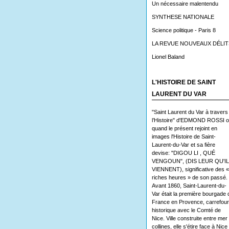
Un nécessaire malentendu
SYNTHESE NATIONALE
Science politique - Paris 8
LA REVUE NOUVEAUX DÉLIT
Lionel Baland
L'HISTOIRE DE SAINT
LAURENT DU VAR
"Saint Laurent du Var à travers
l’Histoire" d'EDMOND ROSSI 
quand le présent rejoint en
images l'Histoire de Saint-
Laurent-du-Var et sa fière
devise: "DIGOU LI , QUÉ
VENGOUN", (DIS LEUR QU'I
VIENNENT), significative des «
riches heures » de son passé.
Avant 1860, Saint-Laurent-du-
Var était la première bourgade 
France en Provence, carrefour
historique avec le Comté de
Nice. Ville construite entre mer 
collines, elle s'étire face à Nice 