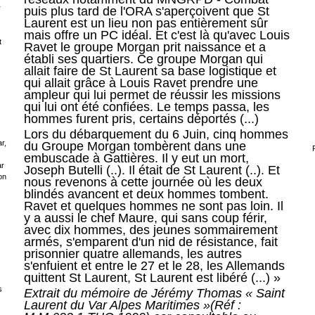
r
puis plus tard de l'ORA s'aperçoivent que St
Laurent est un lieu non pas entièrement sûr
mais offre un PC idéal. Et c'est là qu'avec Louis
t
Ravet le groupe Morgan prit naissance et a
établi ses quartiers. Ce groupe Morgan qui
allait faire de St Laurent sa base logistique et
qui allait grâce à Louis Ravet prendre une
ampleur qui lui permet de réussir les missions
qui lui ont été confiées. Le temps passa, les
hommes furent pris, certains déportés (...)
Lors du débarquement du 6 Juin, cinq hommes
r,
du Groupe Morgan tombèrent dans une
embuscade à Gattières. Il y eut un mort,
ar
Joseph Butelli (..). Il était de St Laurent (..). Et
on
nous revenons à cette journée où les deux
blindés avancent et deux hommes tombent.
Ravet et quelques hommes ne sont pas loin. Il
y a aussi le chef Maure, qui sans coup férir,
avec dix hommes, des jeunes sommairement
armés, s'emparent d'un nid de résistance, fait
prisonnier quatre allemands, les autres
s'enfuient et entre le 27 et le 28, les Allemands
quittent St Laurent, St Laurent est libéré (...) »
s
Extrait du mémoire de Jérémy Thomas « Saint
Laurent du Var Alpes Maritimes »(Réf :