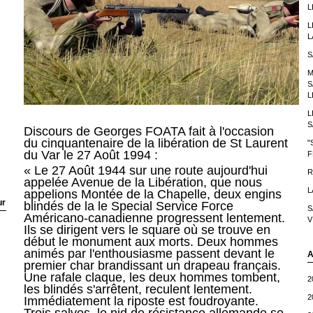
L
L
L
S
M
S
L
L
S
Discours de Georges FOATA fait à l'occasion
du cinquantenaire de la libération de St Laurent
"
du Var le 27 Août 1994 :
F
« Le 27 Août 1944 sur une route aujourd'hui
R
appelée Avenue de la Libération, que nous
L
appelions Montée de la Chapelle, deux engins
ur
blindés de la le Special Service Force
S
Américano-canadienne progressent lentement.
V
Ils se dirigent vers le square où se trouve en
début le monument aux morts. Deux hommes
animés par l'enthousiasme passent devant le
A
premier char brandissant un drapeau français.
Une rafale claque, les deux hommes tombent,
2
les blindés s'arrêtent, reculent lentement.
2
Immédiatement la riposte est foudroyante.