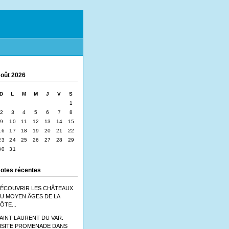
oût 2026
D
L
M
M
J
V
S
1
2
3
4
5
6
7
8
9
10
11
12
13
14
15
16
17
18
19
20
21
22
23
24
25
26
27
28
29
30
31
otes récentes
ÉCOUVRIR LES CHÂTEAUX
U MOYEN ÂGES DE LA
ÔTE...
AINT LAURENT DU VAR:
ISITE PROMENADE DANS