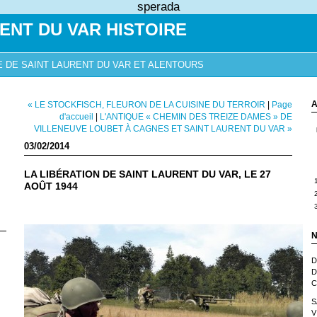
sperada
ENT DU VAR HISTOIRE
E DE SAINT LAURENT DU VAR ET ALENTOURS
A
« LE STOCKFISCH, FLEURON DE LA CUISINE DU TERROIR
|
Page
d'accueil
|
L'ANTIQUE « CHEMIN DES TREIZE DAMES » DE
VILLENEUVE LOUBET À CAGNES ET SAINT LAURENT DU VAR »
03/02/2014
LA LIBÉRATION DE SAINT LAURENT DU VAR, LE 27
AOÛT 1944
N
D
D
C
S
V