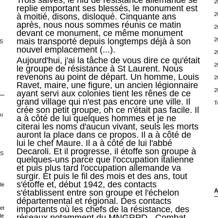
Trois salves, le nid de résistance allemande se
2
replie emportant ses blessés, le monument est
2
à moitié, disons, disloqué. Cinquante ans
après, nous nous sommes réunis ce matin
2
devant ce monument, ce même monument
2
mais transporté depuis longtemps déjà à son
S
nouvel emplacement (...).
2
Aujourd'hui, j'ai la tâche de vous dire ce qu'était
2
le groupe de résistance à St Laurent. Nous
revenons au point de départ. Un homme, Louis
2
Ravet, maire, une figure, un ancien légionnaire
2
ayant servi aux colonies tient les rênes de ce
grand village qui n'est pas encore une ville. Il
T
crée son petit groupe, oh ce n'était pas facile. Il
ou
a à côté de lui quelques hommes et je ne
citerai les noms d'aucun vivant, seuls les morts
auront la place dans ce propos. Il a à côté de
lui le chef Maure. Il a à côté de lui l'abbé
Decaroli. Et il progresse, il étoffe son groupe à
LS
quelques-uns parce que l'occupation italienne
et puis plus tard l'occupation allemande va
surgir. Et puis le fil des mois et des ans, tout
s'étoffe et, début 1942, des contacts
de
A
s'établissent entre son groupe et l'échelon
départemental et régional. Des contacts
importants où les chefs de la résistance, des
et
le
réseaux notamment du MNGRPD - Combat