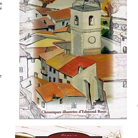
de
sé
-
T