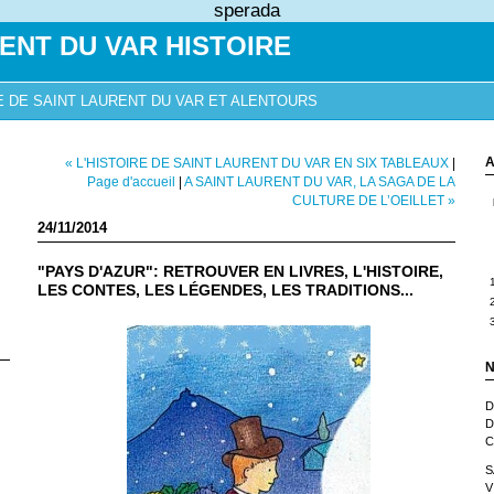
sperada
ENT DU VAR HISTOIRE
E DE SAINT LAURENT DU VAR ET ALENTOURS
A
« L'HISTOIRE DE SAINT LAURENT DU VAR EN SIX TABLEAUX
|
Page d'accueil
|
A SAINT LAURENT DU VAR, LA SAGA DE LA
CULTURE DE L’OEILLET »
24/11/2014
"PAYS D'AZUR": RETROUVER EN LIVRES, L'HISTOIRE,
LES CONTES, LES LÉGENDES, LES TRADITIONS...
N
D
D
C
S
V