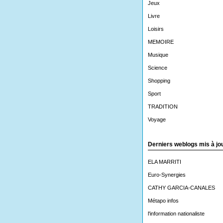
Jeux
Livre
Loisirs
MEMOIRE
Musique
Science
Shopping
Sport
TRADITION
Voyage
Derniers weblogs mis à jo
ELA MARRITI
Euro-Synergies
CATHY GARCIA-CANALES
Métapo infos
l'information nationaliste