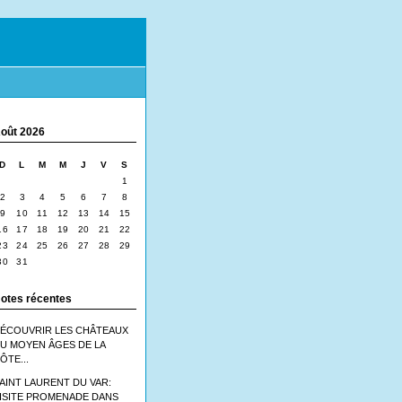
oût 2026
D
L
M
M
J
V
S
1
2
3
4
5
6
7
8
9
10
11
12
13
14
15
16
17
18
19
20
21
22
23
24
25
26
27
28
29
30
31
otes récentes
ÉCOUVRIR LES CHÂTEAUX
U MOYEN ÂGES DE LA
ÔTE...
AINT LAURENT DU VAR:
ISITE PROMENADE DANS