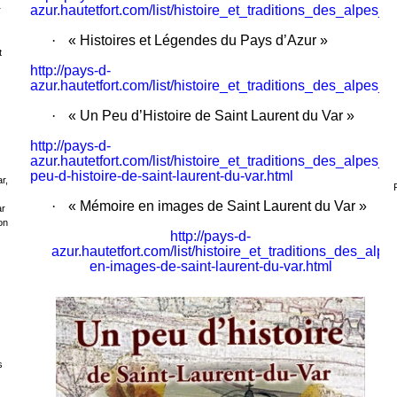
azur.hautetfort.com/list/histoire_et_traditions_des_alpes_
r
·
« Histoires et Légendes du Pays d’Azur »
t
http://pays-d-
azur.hautetfort.com/list/histoire_et_traditions_des_alpes_
·
« Un Peu d’Histoire de Saint Laurent du Var »
http://pays-d-
azur.hautetfort.com/list/histoire_et_traditions_des_alpes_m
peu-d-histoire-de-saint-laurent-du-var.html
r,
·
« Mémoire en images de Saint Laurent du Var »
ar
on
http://pays-d-
azur.hautetfort.com/list/histoire_et_traditions_des_al
en-images-de-saint-laurent-du-var.html
s