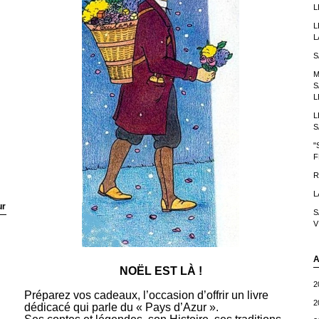
L
L
L
S
M
S
L
L
S
"
F
R
L
ur
S
V
A
NOËL EST LÀ !
2
Préparez vos cadeaux, l’occasion d’offrir un livre
2
dédicacé qui parle du « Pays d’Azur ».