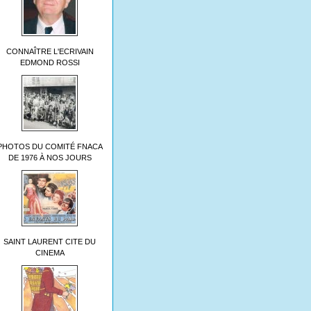
maritimes/histoire_de_loups_en.html
CONNAÎTRE L'ECRIVAIN
EDMOND ROSSI
maritimes/histoires_et_legende.html
aritimes/un-
PHOTOS DU COMITÉ FNACA
DE 1976 À NOS JOURS
pes_maritimes/memoire-
SAINT LAURENT CITE DU
CINEMA