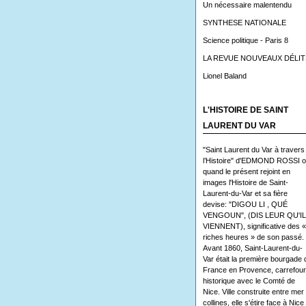
Un nécessaire malentendu
SYNTHESE NATIONALE
Science politique - Paris 8
LA REVUE NOUVEAUX DÉLIT
Lionel Baland
L'HISTOIRE DE SAINT
LAURENT DU VAR
"Saint Laurent du Var à travers
l’Histoire" d'EDMOND ROSSI 
quand le présent rejoint en
images l'Histoire de Saint-
Laurent-du-Var et sa fière
devise: "DIGOU LI , QUÉ
VENGOUN", (DIS LEUR QU'I
VIENNENT), significative des «
riches heures » de son passé.
Avant 1860, Saint-Laurent-du-
Var était la première bourgade 
France en Provence, carrefour
historique avec le Comté de
Nice. Ville construite entre mer 
collines, elle s'étire face à Nice 