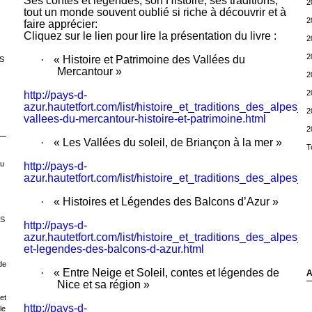
Ses contes et légendes, son Histoire, ses traditions,
2
tout un monde souvent oublié si riche à découvrir et à
2
faire apprécier:
Cliquez sur le lien pour lire la présentation du livre :
2
2
·
« Histoire et Patrimoine des Vallées du
S
Mercantour »
2
2
http://pays-d-
azur.hautetfort.com/list/histoire_et_traditions_des_alpes_m
2
vallees-du-mercantour-histoire-et-patrimoine.html
2
·
« Les Vallées du soleil, de Briançon à la mer »
T
ou
http://pays-d-
azur.hautetfort.com/list/histoire_et_traditions_des_alpes_
·
« Histoires et Légendes des Balcons d’Azur »
LS
http://pays-d-
azur.hautetfort.com/list/histoire_et_traditions_des_alpes_m
et-legendes-des-balcons-d-azur.html
de
·
« Entre Neige et Soleil, contes et légendes de
A
Nice et sa région »
et
http://pays-d-
le