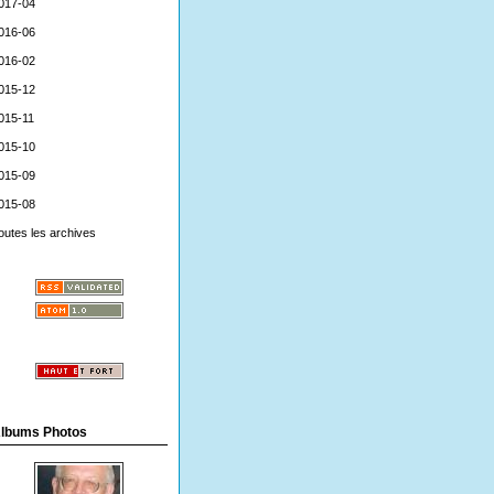
017-04
016-06
016-02
015-12
015-11
015-10
aritimes/les-
015-09
015-08
outes les archives
maritimes/les_vallees_du_solei.html
aritimes/histoires-
lbums Photos