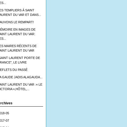
ES...
ES TEMPLIERS À SAINT
AURENT DU VAR ET DANS...
AUVONS LE REMPART!
ÉMOIRE EN IMAGES DE
AINT LAURENT DU VAR:
ES...
ES MAIRES RÉCENTS DE
AINT LAURENT DU VAR
SAINT LAURENT PORTE DE
RANCE", LE LIVRE
EFLETS DU PASSÉ
A GAUDE JADIS ALAGAUDA...
AINT LAURENT DU VAR :« LE
ICTORIA »,HÔTEL,...
rchives
018-05
017-07