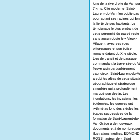
long de la rive droite du Var, su
7 kms. Cité moderne, Saint-
Laurent-du-Var n'en oublie pas
pour autant ses racines qui fon
la fierté de ses habitants. Le
témoignage le plus probant de
cette pérennité du passé reste
sans aucun doute le « Vieux-
Village », avec ses rues
pittoresques et son église
romane datant du XI e siècle.
Lieu de transit et de passage
commandant la traversée du Va
fleuve alpin particulièrement
capricieux, Saint-Laurent-du-V
a subi les aléas de cette situati
géographique et stratégique
singulière qui a profondément
marqué son destin. Les
inondations, les invasions, les
épidémies, les guerres ont
rythmé au long des siècles les
étapes successives de la
formation de Saint-Laurent-du-
Var. Grâce à de nouveaux
documents et à de nombreuse
illustrations inédites, EDMOND
ROSSI, auteur de « Saint