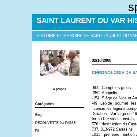
s
SAINT LAURENT DU VAR HI
HISTOIRE ET MEMOIRE DE SAINT LAURENT DU VA
02/10/2008
CHRONOLOGIE DE SA
-600
Comptoirs grecs
À propos
-350
Antipolis
-154
Siège de Nice et Ant
-49
Lepide soumet les
Catégories
licencie les légions pomp
Strabon : Var large de 
Blog
Ier au IIIe siècle :install
DECOUVERTE DU PASSE
576 : destruction du Cas
737, 813-972 Sarrasins
Film
1033 : première mention 