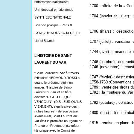
l'information nationaliste
1700 : affaire de la « Co
Un nécessaire malentendu
1704 (janvier et juillet) 
SYNTHESE NATIONALE
Science politique - Paris 8
1706 (mars) : destructio
LA REVUE NOUVEAUX DÉLITS
Lionel Baland
1707 (juillet) : vandalis
1744 (avril) :
mise en plac
L'HISTOIRE DE SAINT
1746 (octobre) : destructio
LAURENT DU VAR
1746 (novembre) : constr
"Saint Laurent du Var à travers
1747 (février) : destructi
l’Histoire" d'EDMOND ROSSI ou
1758-1760 :Conventions 
quand le présent rejoint en
1789 : vente des droits 
images l'Histoire de Saint-
1792 : la frontière du Va
Laurent-du-Var et sa fière
devise: "DIGOU LI , QUÉ
VENGOUN", (DIS LEUR QU'ILS
1792 (octobre) : construc
VIENNENT), significative des «
riches heures » de son passé.
1800 (mai) : les combat
Avant 1860, Saint-Laurent-du-
Var était la première bourgade de
1815 : remise en place de
France en Provence, carrefour
historique avec le Comté de