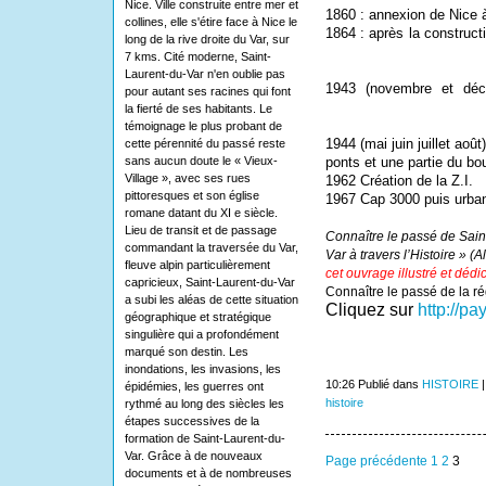
Nice. Ville construite entre mer et
1860 : annexion de Nice à 
collines, elle s'étire face à Nice le
1864 : après la construct
long de la rive droite du Var, sur
7 kms. Cité moderne, Saint-
Laurent-du-Var n'en oublie pas
1943 (novembre et déc
pour autant ses racines qui font
la fierté de ses habitants. Le
témoignage le plus probant de
1944 (mai juin juillet août
cette pérennité du passé reste
sans aucun doute le « Vieux-
ponts et une partie du bo
Village », avec ses rues
1962 Création de la Z.I.
pittoresques et son église
1967 Cap 3000 puis urbani
romane datant du XI e siècle.
Lieu de transit et de passage
Connaître le passé de Sain
commandant la traversée du Var,
Var à travers l’Histoire » (
fleuve alpin particulièrement
cet ouvrage illustré et déd
capricieux, Saint-Laurent-du-Var
Connaître le passé de la r
a subi les aléas de cette situation
Cliquez sur
http://pa
géographique et stratégique
singulière qui a profondément
marqué son destin. Les
inondations, les invasions, les
10:26 Publié dans
HISTOIRE
épidémies, les guerres ont
histoire
rythmé au long des siècles les
étapes successives de la
formation de Saint-Laurent-du-
Var. Grâce à de nouveaux
Page précédente
1
2
3
documents et à de nombreuses