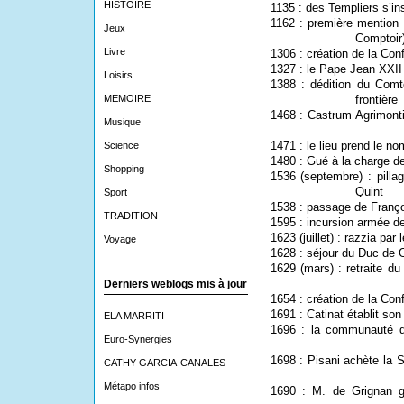
HISTOIRE
1135 : des Templiers s’ins
1162 : première mention 
Jeux
Comptoir
Livre
1306 : création de la Con
1327 : le Pape Jean XXII
Loisirs
1388 : dédition du Comt
MEMOIRE
frontière
1468 : Castrum Agrimontis
Musique
1471 : le lieu prend le no
Science
1480
:
Gué à la charge de
Shopping
1536 (septembre) : pilla
Quint
Sport
1538 : passage de Franço
TRADITION
1595 : incursion armée d
1623 (juillet) : razzia pa
Voyage
1628 : séjour du Duc de 
1629 (mars) : retraite d
Derniers weblogs mis à jour
1654 : création de la Conf
1691 : Catinat établit son
ELA MARRITI
1696 : la communauté de
Euro-Synergies
1698 : Pisani achète la S
CATHY GARCIA-CANALES
Métapo infos
1690 :
M. de Grignan g