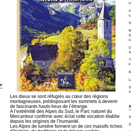
L
L
L
S
M
S
L
L
S
"
F
R
L
ur
S
V
Les dieux se sont réfugiés au cœur des régions
montagneuses, prédisposant les sommets à devenir
de fascinants hauts-lieux de l’étrange.
A
A l’extrémité des Alpes du Sud, le Parc naturel du
Mercantour confirme avec éclat cette vocation établie
2
depuis les origines de l’humanité.
2
Les Alpes de lumière forment un de ces massifs riches