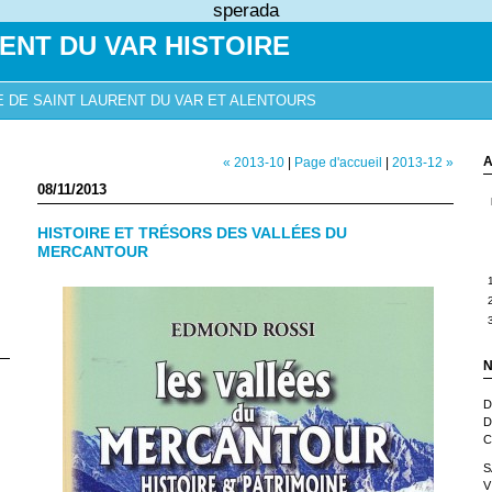
sperada
ENT DU VAR HISTOIRE
E DE SAINT LAURENT DU VAR ET ALENTOURS
A
« 2013-10
|
Page d'accueil
|
2013-12 »
08/11/2013
HISTOIRE ET TRÉSORS DES VALLÉES DU
MERCANTOUR
N
D
D
C
S
V