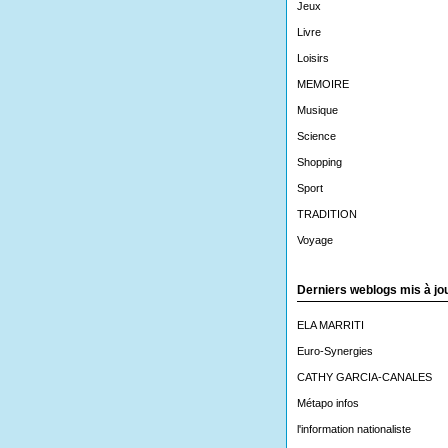
Jeux
Livre
Loisirs
MEMOIRE
Musique
Science
Shopping
Sport
TRADITION
Voyage
Derniers weblogs mis à jo
ELA MARRITI
Euro-Synergies
CATHY GARCIA-CANALES
Métapo infos
l'information nationaliste