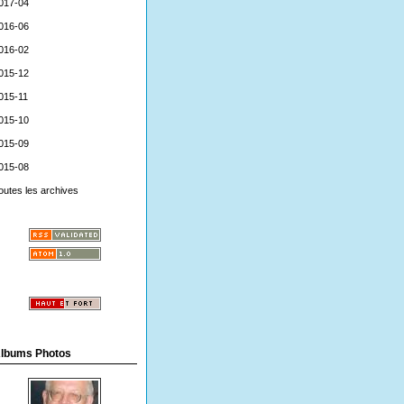
017-04
016-06
016-02
015-12
015-11
015-10
015-09
015-08
outes les archives
lbums Photos