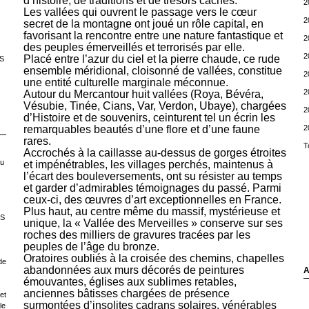
d’histoire, de traditions et de trésors cachés.
2
Les vallées qui ouvrent le passage vers le cœur
2
secret de la montagne ont joué un rôle capital, en
favorisant la rencontre entre une nature fantastique et
2
des peuples émerveillés et terrorisés par elle.
2
Placé entre l’azur du ciel et la pierre chaude, ce rude
S
ensemble méridional, cloisonné de vallées, constitue
2
une entité culturelle marginale méconnue.
2
Autour du Mercantour huit vallées (Roya, Bévéra,
Vésubie, Tinée, Cians, Var, Verdon, Ubaye), chargées
2
d’Histoire et de souvenirs, ceinturent tel un écrin les
2
remarquables beautés d’une flore et d’une faune
rares.
T
Accrochés à la caillasse au-dessus de gorges étroites
ou
et impénétrables, les villages perchés, maintenus à
l’écart des bouleversements, ont su résister au temps
et garder d’admirables témoignages du passé. Parmi
ceux-ci, des œuvres d’art exceptionnelles en France.
Plus haut, au centre même du massif, mystérieuse et
LS
unique, la « Vallée des Merveilles » conserve sur ses
roches des milliers de gravures tracées par les
peuples de l’âge du bronze.
Oratoires oubliés à la croisée des chemins, chapelles
de
abandonnées aux murs décorés de peintures
A
émouvantes, églises aux sublimes retables,
anciennes bâtisses chargées de présence
et
surmontées d’insolites cadrans solaires, vénérables
le