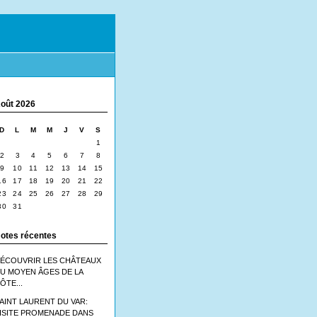
oût 2026
D
L
M
M
J
V
S
1
2
3
4
5
6
7
8
9
10
11
12
13
14
15
16
17
18
19
20
21
22
23
24
25
26
27
28
29
30
31
otes récentes
ÉCOUVRIR LES CHÂTEAUX
U MOYEN ÂGES DE LA
ÔTE...
AINT LAURENT DU VAR:
ISITE PROMENADE DANS