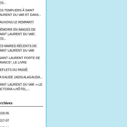
ES...
ES TEMPLIERS À SAINT
AURENT DU VAR ET DANS...
AUVONS LE REMPART!
ÉMOIRE EN IMAGES DE
AINT LAURENT DU VAR:
ES...
ES MAIRES RÉCENTS DE
AINT LAURENT DU VAR
SAINT LAURENT PORTE DE
RANCE", LE LIVRE
EFLETS DU PASSÉ
A GAUDE JADIS ALAGAUDA...
AINT LAURENT DU VAR :« LE
ICTORIA »,HÔTEL,...
rchives
018-05
017-07