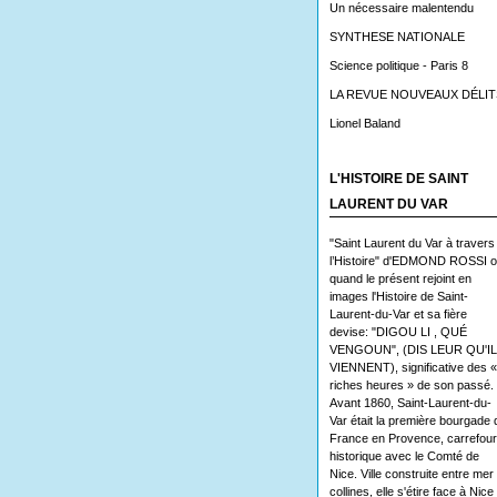
Un nécessaire malentendu
SYNTHESE NATIONALE
Science politique - Paris 8
LA REVUE NOUVEAUX DÉLIT
Lionel Baland
L'HISTOIRE DE SAINT
LAURENT DU VAR
"Saint Laurent du Var à travers
l’Histoire" d'EDMOND ROSSI 
quand le présent rejoint en
images l'Histoire de Saint-
Laurent-du-Var et sa fière
devise: "DIGOU LI , QUÉ
VENGOUN", (DIS LEUR QU'I
VIENNENT), significative des «
riches heures » de son passé.
Avant 1860, Saint-Laurent-du-
Var était la première bourgade 
France en Provence, carrefour
historique avec le Comté de
Nice. Ville construite entre mer 
collines, elle s'étire face à Nice 