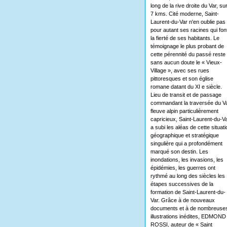
long de la rive droite du Var, su
7 kms. Cité moderne, Saint-
Laurent-du-Var n'en oublie pas
pour autant ses racines qui fon
la fierté de ses habitants. Le
témoignage le plus probant de
cette pérennité du passé reste
sans aucun doute le « Vieux-
Village », avec ses rues
pittoresques et son église
romane datant du XI e siècle.
Lieu de transit et de passage
commandant la traversée du Va
fleuve alpin particulièrement
capricieux, Saint-Laurent-du-V
a subi les aléas de cette situati
géographique et stratégique
singulière qui a profondément
marqué son destin. Les
inondations, les invasions, les
épidémies, les guerres ont
rythmé au long des siècles les
étapes successives de la
formation de Saint-Laurent-du-
Var. Grâce à de nouveaux
documents et à de nombreuse
illustrations inédites, EDMOND
ROSSI, auteur de « Saint