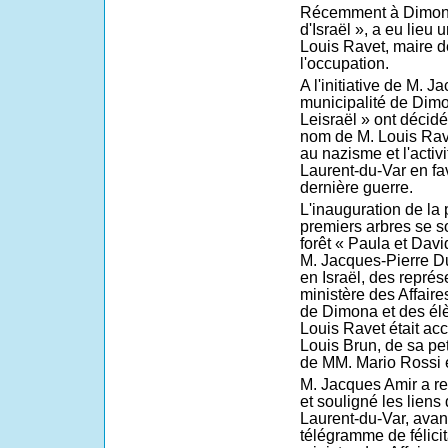
Récemment à Dimona 
d'Israël », a eu lieu
Louis Ravet, maire d
l'occupation.
A l'initiative de M. J
municipalité de Dim
Leisraël » ont décidé
nom de M. Louis Rave
au nazisme et l'activ
Laurent-du-Var en fav
dernière guerre.
L'inauguration de la 
premiers arbres se so
forêt « Paula et Dav
M. Jacques-Pierre D
en Israël, des repré
ministère des Affaire
de Dimona et des élè
Louis Ravet était a
Louis Brun, de sa pet
de MM. Mario Rossi e
M. Jacques Amir a r
et souligné les liens
Laurent-du-Var, avan
télégramme de félicit