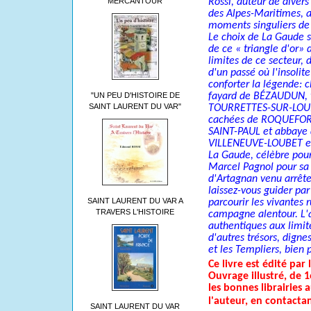
Rossi, auteur de diver
MERCANTOUR
des Alpes-Maritimes, a 
moments singuliers de 
Le choix de La Gaude 
de ce
«
triangle d'or» 
limites de ce secteur,
d'un passé où l'insolit
conforter la légende:
fayard de BÉZAUDUN, 
"UN PEU D'HISTOIRE DE
SAINT LAURENT DU VAR"
TOURRETTES-­SUR-LOUP,
cachées de ROQUEFORT-L
SAINT-PAUL et abbaye 
VILLENEUVE-LOUBET e
La Gaude, célèbre pour 
Marcel Pagnol pour sa
d'Artagnan venu arrête
laissez-vous guider pa
SAINT LAURENT DU VAR A
parcourir les vivantes r
TRAVERS L'HISTOIRE
campagne alentour. L'
authentiques aux limit
d'autres trésors, digne
et les Templiers, bien 
Ce livre est édité pa
Ouvrage illustré, de 
les bonnes librairies 
l'auteur, en contactan
SAINT LAURENT DU VAR