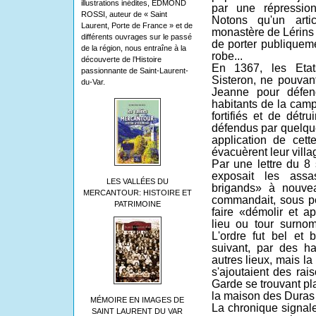
illustrations inédites, EDMOND
par une répressio
ROSSI, auteur de « Saint
Notons qu'un art
Laurent, Porte de France » et de
monastère de Lérins i
différents ouvrages sur le passé
de porter publiqueme
de la région, nous entraîne à la
robe...
découverte de l’Histoire
En 1367, les Eta
passionnante de Saint-Laurent-
Sisteron, ne pouvan
du-Var.
Jeanne pour défen
habitants de la camp
fortifiés et de détru
défendus par quelque
application de cet
évacuèrent leur villa
Par une lettre du 8
exposait les assa
LES VALLÉES DU
brigands» à nouve
MERCANTOUR: HISTOIRE ET
commandait, sous p
PATRIMOINE
faire «démolir et a
lieu ou tour surn
L'ordre fut bel et
suivant, par des h
autres lieux, mais la
s'ajoutaient des rai
Garde se trouvant pl
la maison des Duras 
MÉMOIRE EN IMAGES DE
La chronique signa
SAINT LAURENT DU VAR