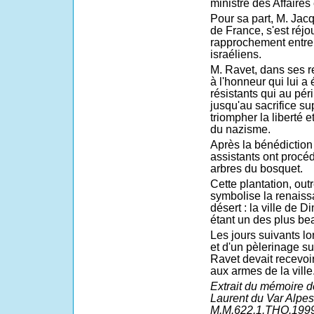
ministre des Affaires
Pour sa part, M. Ja
de France, s'est réjou
rapprochement entre 
israéliens.
M. Ravet, dans ses r
à l'honneur qui lui a 
résistants qui au péri
jusqu'au sacrifice s
triompher la liberté e
du nazisme.
Après la bénédiction 
assistants ont procéd
arbres du bosquet.
Cette plantation, ou
symbolise la renaissa
désert : la ville de
étant un des plus b
Les jours suivants lor
et d'un pèlerinage su
Ravet devait recevoi
aux armes de la ville
Extrait du mémoire 
Laurent du Var Alpes
M.M.622.1.THO.1999)