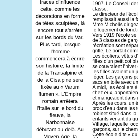
traces d'influence
1907. Le Conseil de
celte, comme les
classe.
Le directeur de l'éco
décorations en forme
remplissait aussi la 
de têtes sculptées, là
Mme Michelis dirigeait
le logement de fonct
encore tout s'arrête
Vers 1919 l'école se 
sur les bords du Var.
de 3 classes de garç
Plus tard, lorsque
récréation sont sépa
grille. Le portail co
l'homme
Les écoliers, vêtus d
commencera à écrire
filles d'un petit col 
son histoire, la limite
se couvraient l’hiver 
les filles avaient un
de la Transalpine et
léger. Les garçons p
de la Cisalpine sera
sacs en toile avec un
fixée au « Varum
A midi, les écoliers é
chez eux, apportaient
flumen ». L'Empire
et mangeaient dans 
romain arrêtera
Après les cours, un é
l'Italie sur le bord du
broc d'eau dans les to
robinet situé dans la 
fleuve, la
enfants venant du qua
Narbonnaise
Village, laquelle
occ
débutant au-delà. Au
garçons, sur le chemi
Cette école dite « du
Moyen-Age, la