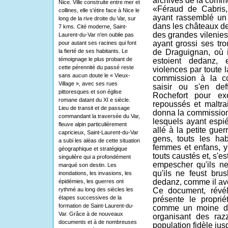
archives de la comm
Nice. Ville construite entre mer et
«Féraud de Cabris,
collines, elle s'étire face à Nice le
ayant rassemblé un
long de la rive droite du Var, sur
dans les châteaux de
7 kms. Cité moderne, Saint-
des grandes vilenies 
Laurent-du-Var n'en oublie pas
ayant grossi ses tro
pour autant ses racines qui font
de Draguignan, où i
la fierté de ses habitants. Le
témoignage le plus probant de
estoient dedanz, 
cette pérennité du passé reste
violences par toute 
sans aucun doute le « Vieux-
commission à la 
Village », avec ses rues
saisir ou s'en def
pittoresques et son église
Rochefort pour ex
romane datant du XI e siècle.
repoussés et maltra
Lieu de transit et de passage
donna la commissio
commandant la traversée du Var,
lesquels ayant espi
fleuve alpin particulièrement
allé à la petite gue
capricieux, Saint-Laurent-du-Var
gens, touts les ha
a subi les aléas de cette situation
femmes et enfans, y 
géographique et stratégique
touts caustés et, s'e
singulière qui a profondément
empescher qu'ils ne
marqué son destin. Les
qu'ils ne feust bru
inondations, les invasions, les
dedanz, comme il avo
épidémies, les guerres ont
Ce document, révé
rythmé au long des siècles les
étapes successives de la
présente le propri
formation de Saint-Laurent-du-
comme un moine de
Var. Grâce à de nouveaux
organisant des raz
documents et à de nombreuses
population fidèle ju