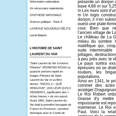
présente un donjon 
l'information nationaliste
base 4,68 m sur 5,2
Un nécessaire malentendu
m Les murs vont d'un
m Un logis construit
SYNTHESE NATIONALE
donjon, il n'en subsi
Science politique - Paris 8
ouest une plate-form
cour. Bien que né
LA REVUE NOUVEAUX DÉLITS
l'ancien village de L
Lionel Baland
Le château de La Ga
milieu du sombre X
maléfique qui, cinq
L'HISTOIRE DE SAINT
suite interminable
pillages, destructio
LAURENT DU VAR
à peu près avec le r
Le pays sortira exs
"Saint Laurent du Var à travers
épreuves où se disti
l’Histoire" d'EDMOND ROSSI ou
routiers, les bri
quand le présent rejoint en
images l'Histoire de Saint-
populations.
Laurent-du-Var et sa fière
Ainsi en 1341, le pr
devise: "DIGOU LI , QUÉ
commet des actes 
VENGOUN", (DIS LEUR QU'ILS
assiéger Draguignan 
VIENNENT), significative des «
Le Roi Robert ord
riches heures » de son passé.
Grasse d'y mettre 
Avant 1860, Saint-Laurent-du-
impuissante est repo
Var était la première bourgade de
malmener. Le Roi e
France en Provence, carrefour
Paul. Voici la rel
historique avec le Comté de