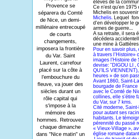
élèves de la commun
Provence se
Ce n'est qu'en 1975 q
Michelis en souvenir
séparera du Comté
Michelis.
Lequel
fond
de Nice, un demi-
d’en développer le go
millénaire entrecoupé
armes de guerre...
A sa retraite, il sera 
de courts
décédera accidentel
changements,
une mine à Gattières
imposera la frontière
Pour en savoir plus,
à travers l’Histoire» 
du Var. Saint
images l'Histoire de 
Laurent, carrefour
devise: "DIGOU LI
placé sur la côte à
QU'ILS VIENNENT), si
heures » de son pas
l'embouchure du
Avant 1860, Saint-La
fleuve, va jouer des
bourgade de France e
siècles durant un
avec le Comté de Nice
collines, elle s'étire 
rôle capital qui
du Var, sur 7 kms.
s'impose à la
Cité moderne, Saint-
mémoire des
pour autant ses racine
habitants. Le témoig
hommes. Retrouvez
pérennité du passé r
chaque dimanche
« Vieux-Village », av
église romane datant 
dans "Nice matin" un
Lieu de transit et 