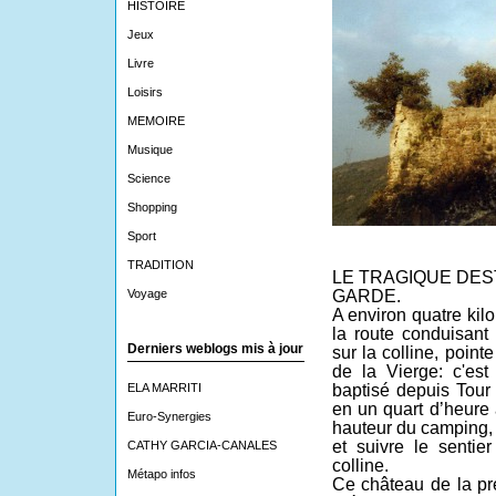
HISTOIRE
Jeux
Livre
Loisirs
MEMOIRE
Musique
Science
Shopping
Sport
TRADITION
LE TRAGIQUE DES
GARDE.
Voyage
A environ quatre kil
la route conduisant
Derniers weblogs mis à jour
sur la colline, poin
de la Vierge: c'es
baptisé depuis Tour
ELA MARRITI
en un quart d’heure à
Euro-Synergies
hauteur du camping, 
et suivre le sentie
CATHY GARCIA-CANALES
colline.
Métapo infos
Ce château de la pre