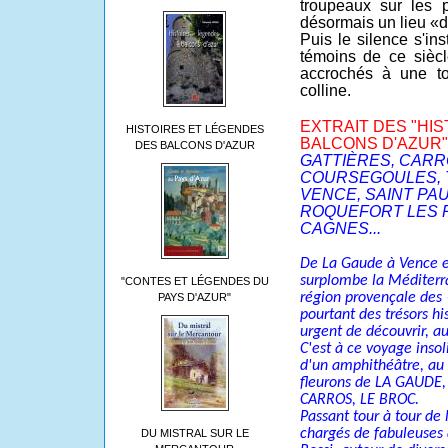
troupeaux sur les
désormais un lieu «d
Puis le silence s'in
témoins de ce sièc
accrochés à une to
colline.
EXTRAIT DES "HI
HISTOIRES ET LÉGENDES
BALCONS D'AZUR"
DES BALCONS D'AZUR
GATTIÈRES, CARR
COURSEGOULES, 
VENCE, SAINT PAU
ROQUEFORT LES P
CAGNES...
De La Gaude à Vence et
surplombe la Méditerr
"CONTES ET LÉGENDES DU
région provençale des
PAYS D'AZUR"
pourtant des trésors his
urgent de découvrir, a
C'est à ce voyage insoli
d'un amphithéâtre, au 
fleurons de LA GAUDE,
CARROS, LE BROC.
Passant tour à tour de l
chargés de fabuleuses
DU MISTRAL SUR LE