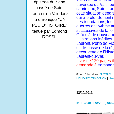
épisode du riche
traversée du Var, fle
passé de Saint
capricieux, Saint-Lau
cette situation géogr
Laurent du Var dans
qui a profondément 
la chronique "UN
Les inondations, les 
PEU D'HISTOIRE"
guerres ont rythmé a
successives de la fo
tenue par Edmond
Grâce à de nouveau
ROSSI.
illustrations inédite
Laurent, Porte de Fra
sur le passé de la ré
découverte de l’Hist
Laurent-du-Var.
Livre de 120 pages il
demande à
edmondr
09:43 Publié dans
DECOUVER
MEMOIRE
,
TRADITION
|
Lien
13/10/2013
M. LOUIS RAVET, AN