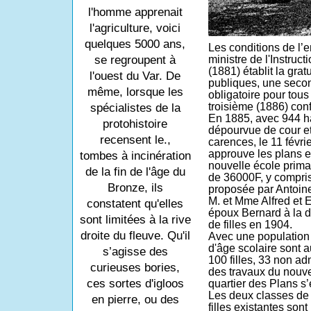
l'homme apprenait
l'agriculture, voici
quelques 5000 ans,
Les conditions de l’
se regroupent à
ministre de l'Instruct
(1881) établit la gra
l'ouest du Var. De
publiques, une seco
même, lorsque les
obligatoire pour tous 
troisième (1886) conf
spécialistes de la
En 1885, avec 944 hab
protohistoire
dépourvue de cour et 
recensent le.,
carences, le 11 févri
approuve les plans e
tombes à incinération
nouvelle école prima
de la fin de l'âge du
de 36000F, y compri
Bronze, ils
proposée par Antoine
M. et Mme Alfred et E
constatent qu'elles
époux Bernard à la d
sont limitées à la rive
de filles en 1904.
droite du fleuve. Qu'il
Avec une population 
d'âge scolaire sont 
s’agisse des
100 filles, 33 non ad
curieuses bories,
des travaux du nouve
ces sortes d'igloos
quartier des Plans
s’
Les deux classes de 
en pierre, ou des
filles existantes sont