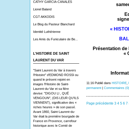
CATHY GARCIA-CANALES
samedi
Lionel Baland
E
CGT AKKODIS
signe
Le Blog du Pasteur Blanchard
« HIST
Identité Luthérienne
BAL
Les Amis du Funiculaire de Be...
Présentation de 
« 
L'HISTOIRE DE SAINT
LAURENT DU VAR
"Saint Laurent du Var à travers
Informat
l’Histoire" d'EDMOND ROSSI ou
quand le présent rejoint en
11:16 Publié dans
HISTOIRE
,
images l'Histoire de Saint-
permanent
|
Commentaires (0
Laurent-du-Var et sa fière
devise: "DIGOU LI , QUÉ
VENGOUN", (DIS LEUR QU'ILS
VIENNENT), significative des «
Page précédente
3
4
5
6
7
riches heures » de son passé.
Avant 1860, Saint-Laurent-du-
Var était la première bourgade de
France en Provence, carrefour
historique avec le Comté de