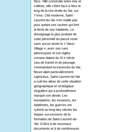
Nice. Ville construite entre mer et
collines, elle s'étire face à Nice le
long de la rive droite du Var, sur
7 kms. Cité moderne, Saint-
Laurent-du-Var n'en oublie pas
pour autant ses racines qui font
la fierté de ses habitants. Le
témoignage le plus probant de
cette pérennité du passé reste
sans aucun doute le « Vieux-
Village », avec ses rues
pittoresques et son église
romane datant du XI e siècle.
Lieu de transit et de passage
commandant la traversée du Var,
fleuve alpin particulièrement
capricieux, Saint-Laurent-du-Var
a subi les aléas de cette situation
géographique et stratégique
singulière qui a profondément
marqué son destin. Les
inondations, les invasions, les
épidémies, les guerres ont
rythmé au long des siècles les
étapes successives de la
formation de Saint-Laurent-du-
Var. Grâce à de nouveaux
documents et à de nombreuses