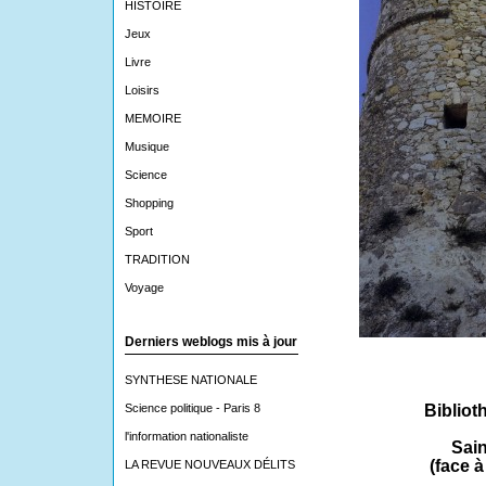
HISTOIRE
Jeux
Livre
Loisirs
MEMOIRE
Musique
Science
Shopping
Sport
TRADITION
Voyage
Derniers weblogs mis à jour
SYNTHESE NATIONALE
Science politique - Paris 8
Bibliot
l'information nationaliste
Sain
(face à
LA REVUE NOUVEAUX DÉLITS