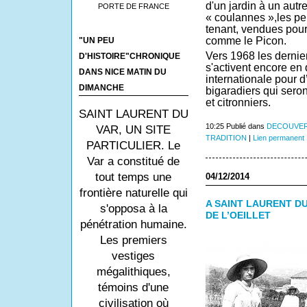
d'un jardin à un autr
PORTE DE FRANCE
« coulannes »,les pe
tenant, vendues pour l
comme le Picon.
"UN PEU
Vers
1968 les dernier
D'HISTOIRE"CHRONIQUE
s'activent encore en 
DANS NICE MATIN DU
internationale pour d
DIMANCHE
bigaradiers qui seron
et citronniers.
SAINT LAURENT DU
10:25 Publié dans
DECOUVER
VAR, UN SITE
TRADITION
|
Lien permanent
PARTICULIER. Le
Var a constitué de
tout temps une
04/12/2014
frontière naturelle qui
A SAINT LAURENT DU
s'opposa à la
DE L’OEILLET
pénétration humaine.
Les premiers
vestiges
mégalithiques,
témoins d'une
civilisation où