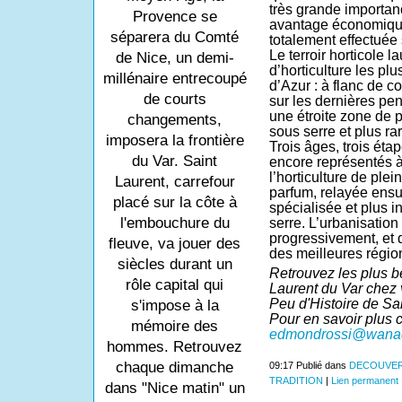
très grande importan
Provence se
avantage économique 
séparera du Comté
totalement effectuée 
Le terroir horticole l
de Nice, un demi-
d’horticulture les plu
millénaire entrecoupé
d’Azur : à flanc de co
de courts
sur les dernières pe
une étroite zone de p
changements,
sous serre et plus ra
imposera la frontière
Trois âges, trois éta
du Var. Saint
encore représentés à
l’horticulture de plein
Laurent, carrefour
parfum, relayée ensui
placé sur la côte à
spécialisée et plus i
l'embouchure du
serre. L’urbanisation
progressivement, et d
fleuve, va jouer des
des meilleures région
siècles durant un
Retrouvez les plus b
rôle capital qui
Laurent du Var chez 
Peu d'Histoire de Sa
s'impose à la
Pour en savoir plus 
mémoire des
edmondrossi@wanad
hommes. Retrouvez
chaque dimanche
09:17 Publié dans
DECOUVER
TRADITION
|
Lien permanent
dans "Nice matin" un