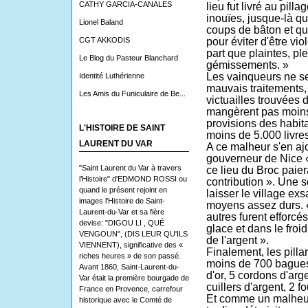
CATHY GARCIA-CANALES
lieu fut livré au pill
inouïes, jusque-là qu
Lionel Baland
coups de bâton et qu'o
CGT AKKODIS
pour éviter d'être vi
part que plain­tes, pl
Le Blog du Pasteur Blanchard
gémissements. »
Les vainqueurs ne se
Identité Luthérienne
mauvais traitements,
Les Amis du Funiculaire de Be...
victuailles trouvées 
mangèrent pas moins
provisions des habita
L'HISTOIRE DE SAINT
moins de 5.000 livres
LAURENT DU VAR
A ce malheur s'en ajo
gouverneur de Nice 
"Saint Laurent du Var à travers
ce lieu du Broc paie
l’Histoire" d'EDMOND ROSSI ou
contribution ». Une
quand le présent rejoint en
laisser le village ex
images l'Histoire de Saint-
moyens assez durs. «
Laurent-du-Var et sa fière
autres furent efforcés
devise: "DIGOU LI , QUÉ
glace et dans le froid
VENGOUN", (DIS LEUR QU'ILS
de l'argent ».
VIENNENT), significative des «
Finalement, les pilla
riches heures » de son passé.
moins de 700 bagues d
Avant 1860, Saint-Laurent-du-
d'or, 5 cordons d'arge
Var était la première bourgade de
cuillers d'argent, 2 f
France en Provence, carrefour
Et comme un malheur 
historique avec le Comté de