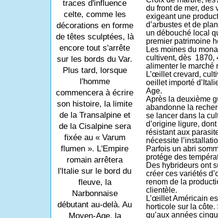
traces d'influence
du front de mer, des 
celte, comme les
exigeant une product
d’arbustes et de pla
décorations en forme
un débouché local qu
de têtes sculptées, là
premier patrimoine ho
encore tout s'arrête
Les moines du monas
cultivent, dès
1870, 
sur les bords du Var.
alimenter le marché n
Plus tard, lorsque
L’œillet crevard, cult
l'homme
oeillet importé d’Ital
Age.
commencera à écrire
Après la deuxième gu
son histoire, la limite
abandonne la recher
de la Transalpine et
se lancer dans la cul
d’origine ligure, dont 
de la Cisalpine sera
résistant aux parasite
fixée au « Varum
nécessite l’installati
flumen ». L'Empire
Parfois un abri somm
protége des températ
romain arrêtera
Des hybrideurs ont s
l'Italie sur le bord du
créer ces variétés d’œi
fleuve, la
renom de la producti
clientèle.
Narbonnaise
L’œillet Américain e
débutant au-delà. Au
horticole sur la côte
qu’aux années cinqua
Moyen-Age, la