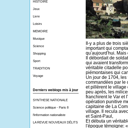
HISTOIRE
Jeux
Livre
Loisirs
MEMOIRE
Musique
Il-y a plus de trois si
Science
important qui comptai
qu'aujourd'hui. Mais 
Shopping
Il débordait de sold
Sport
qui avaient transform
véritable citadelle p
TRADITION
piémontaises qui cam
Voyage
Un jour de 1704, les
commandées par le c
et pillèrent le villag
Derniers weblogs mis à jour
peu après, les milic
franchirent le Var et
SYNTHESE NATIONALE
opération punitive m
capitaine de La Comb
Science politique - Paris 8
village. Il recula a
l'information nationaliste
et Saint-Paul,
Et débuta un vérita
LA REVUE NOUVEAUX DÉLITS
l'époque témoigne: «