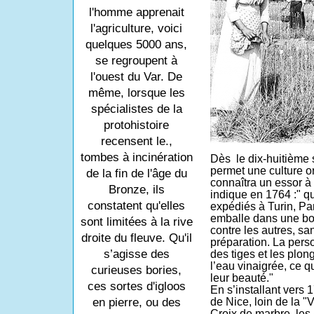
l'homme apprenait
l'agriculture, voici
quelques 5000 ans,
se regroupent à
l'ouest du Var. De
même, lorsque les
spécialistes de la
protohistoire
recensent le.,
tombes à incinération
Dès
le dix-huitième 
permet une culture or
de la fin de l'âge du
connaîtra un essor à
Bronze, ils
indique en 1764 :" qu
constatent qu'elles
expédiés à Turin, Pa
emballe dans une boi
sont limitées à la rive
contre les autres, sa
droite du fleuve. Qu'il
préparation. La perso
s’agisse des
des tiges et les plo
l’eau vinaigrée, ce qu
curieuses bories,
leur beauté."
ces sortes d'igloos
En s’installant vers
en pierre, ou des
de Nice, loin de la "V
Croix de marbre, les