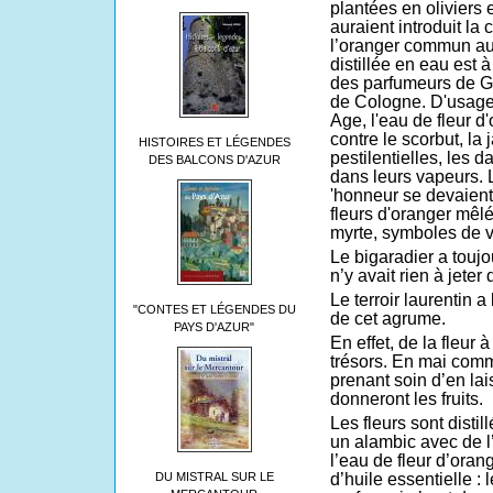
plantées en oliviers
auraient introduit la 
l’oranger commun au f
distillée en eau est 
des parfumeurs de G
de Cologne. D'usage
Age, l'eau de fleur d'
contre le scorbut, la 
HISTOIRES ET LÉGENDES
pestilentielles, les 
DES BALCONS D'AZUR
dans leurs vapeurs. 
'honneur se devaient
fleurs d'oranger mêl
myrte, symboles de vi
Le bigaradier a toujo
n’y avait rien à jeter 
Le terroir laurentin 
"CONTES ET LÉGENDES DU
de cet agrume.
PAYS D'AZUR"
En effet, de la fleur à
trésors. En mai comm
prenant soin d’en la
donneront les fruits.
Les fleurs sont disti
un alambic avec de l
l’eau de fleur d’oran
d’huile essentielle : l
DU MISTRAL SUR LE