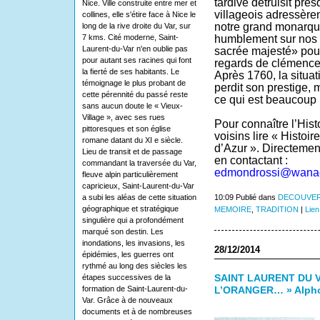
tardive détruisit pres
Nice. Ville construite entre mer et
villageois adressère
collines, elle s'étire face à Nice le
notre grand monarque
long de la rive droite du Var, sur
7 kms. Cité moderne, Saint-
humblement sur nos f
Laurent-du-Var n'en oublie pas
sacrée majesté» pour 
pour autant ses racines qui font
regards de clémence
la fierté de ses habitants. Le
Après 1760, la situat
témoignage le plus probant de
perdit son prestige, 
cette pérennité du passé reste
ce qui est beaucoup
sans aucun doute le « Vieux-
Village », avec ses rues
Pour connaître l’Hist
pittoresques et son église
voisins lire « Histoi
romane datant du XI e siècle.
d’Azur ». Directemen
Lieu de transit et de passage
en contactant :
commandant la traversée du Var,
edmondrossi@wanad
fleuve alpin particulièrement
capricieux, Saint-Laurent-du-Var
a subi les aléas de cette situation
10:09 Publié dans
DECOUVER
géographique et stratégique
MEMOIRE
,
TRADITION
|
Lien
singulière qui a profondément
marqué son destin. Les
inondations, les invasions, les
28/12/2014
épidémies, les guerres ont
rythmé au long des siècles les
étapes successives de la
SAINT LAURENT DU V
formation de Saint-Laurent-du-
L’ORANGER… » Alpho
Var. Grâce à de nouveaux
documents et à de nombreuses