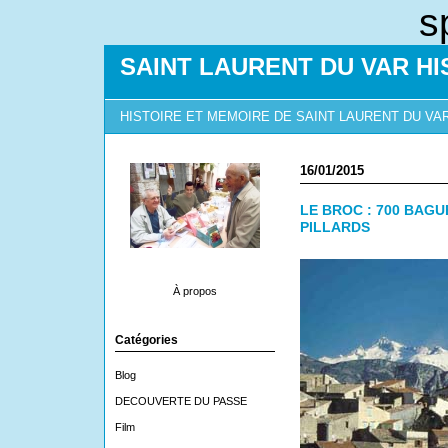
s
SAINT LAURENT DU VAR HI
HISTOIRE ET MEMOIRE DE SAINT LAURENT DU VA
16/01/2015
LE BROC : 700 BAGU
PILLARDS
À propos
Catégories
Blog
DECOUVERTE DU PASSE
Film