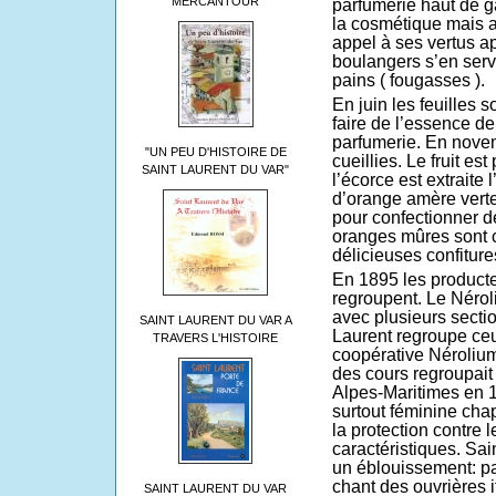
MERCANTOUR
parfumerie haut de g
la cosmétique mais au
appel à ses vertus ap
boulangers s’en serv
pains ( fougasses ).
En juin les feuilles 
faire de l’essence de 
parfumerie. En novem
"UN PEU D'HISTOIRE DE
cueillies. Le fruit es
SAINT LAURENT DU VAR"
l’écorce est extraite 
d’orange amère verte.
pour confectionner de
oranges mûres sont c
délicieuses confiture
En 1895 les producte
regroupent. Le Nérol
avec plusieurs secti
SAINT LAURENT DU VAR A
Laurent regroupe ceu
TRAVERS L'HISTOIRE
coopérative Nérolium 
des cours regroupait
Alpes-Maritimes en 
surtout féminine ch
la protection contre l
caractéristiques. Sai
un éblouissement: pa
chant des ouvrières 
SAINT LAURENT DU VAR