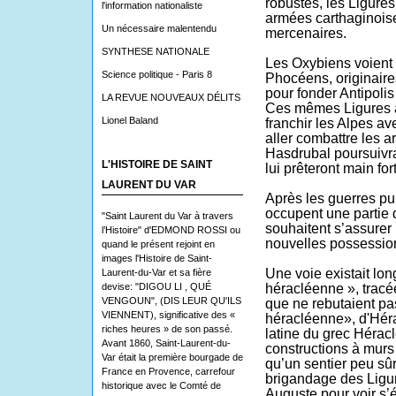
robustes, les Ligure
l'information nationaliste
armées carthaginoise
Un nécessaire malentendu
mercenaires.
SYNTHESE NATIONALE
Les Oxybiens voient s
Science politique - Paris 8
Phocéens, originaire
pour fonder Antipolis
LA REVUE NOUVEAUX DÉLITS
Ces mêmes Ligures a
Lionel Baland
franchir les Alpes a
aller combattre les 
Hasdrubal poursuivra 
L'HISTOIRE DE SAINT
lui prêteront main for
LAURENT DU VAR
Après les guerres p
occupent une partie d
"Saint Laurent du Var à travers
souhaitent s’assurer 
l’Histoire" d'EDMOND ROSSI ou
nouvelles possession
quand le présent rejoint en
images l'Histoire de Saint-
Une voie existait lon
Laurent-du-Var et sa fière
devise: "DIGOU LI , QUÉ
héracléenne », tracé
VENGOUN", (DIS LEUR QU'ILS
que ne rebutaient pa
VIENNENT), significative des «
héracléenne», d'Héra
riches heures » de son passé.
latine du grec Hérac
Avant 1860, Saint-Laurent-du-
constructions à murs 
Var était la première bourgade de
qu’un sentier peu sû
France en Provence, carrefour
brigandage des Ligur
historique avec le Comté de
Auguste pour voir s’é