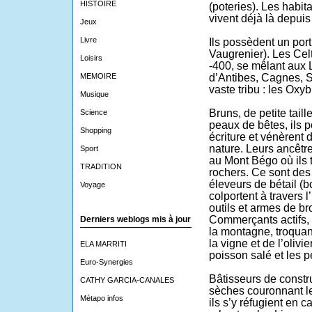
HISTOIRE
(poteries). Les habit
vivent déjà là depuis
Jeux
Livre
Ils possèdent un port 
Vaugrenier). Les Celt
Loisirs
-400, se mêlant aux 
MEMOIRE
d’Antibes, Cagnes, 
vaste tribu : les Oxyb
Musique
Bruns, de petite tail
Science
peaux de bêtes, ils 
Shopping
écriture et vénèrent 
nature. Leurs ancêtr
Sport
au Mont Bégo où ils t
TRADITION
rochers. Ce sont des
éleveurs de bétail (b
Voyage
colportent à travers 
outils et armes de bro
Commerçants actifs, i
Derniers weblogs mis à jour
la montagne, troquant
la vigne et de l’olivi
ELA MARRITI
poisson salé et les p
Euro-Synergies
Bâtisseurs de constr
CATHY GARCIA-CANALES
sèches couronnant les
Métapo infos
ils s’y réfugient en c