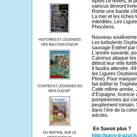
Après ce revers, le po
vaincus devront livr
Rome une bande côti
La mer et les riches 
interdites. Les Ligur
Phocéens.
Nouveau soulèvement
HISTOIRES ET LÉGENDES
Les turbulents Oxybi
DES BALCONS D'AZUR
sauvage Estérel par 
L’année suivante, po
Calvinus attaque les
détruit leur ville fort
Il faudra attendre -4
les Ligures Oxybiens
Pline). Pour marquer 
fait édifier le Trophé
"CONTES ET LÉGENDES DU
Cette même année, J
PAYS D'AZUR"
d’Espagne, licencie 
pompéiennes qui cons
peuplement romain. S
dans l’ère de la col
siècles.
En Savoir plus ?
DU MISTRAL SUR LE
http://pays-d-azur.