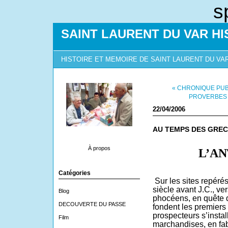
s
SAINT LAURENT DU VAR HI
HISTOIRE ET MEMOIRE DE SAINT LAURENT DU VA
« CHRONIQUE PUB
PROVERBES 
22/04/2006
AU TEMPS DES GREC
À propos
L’ANTI
Catégories
Sur les sites repéré
siècle avant J.C., ve
Blog
phocéens, en quête d
DECOUVERTE DU PASSE
fondent les premiers
prospecteurs s’instal
Film
marchandises, en fab