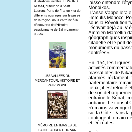
illustrations inédites, EDMOND
laisse entendre l'éty
ROSSI, auteur de « Saint
Monoikos.
Laurent, Porte de France » et de
L'anse s'appellera e
différents ouvrages sur le passé
Herculis Monocci Por
de la région, nous entraîne à la
sous la Révolution f
découverte de l’Histoire
l'écrivait déjà au IV 
passionnante de Saint-Laurent-
Ammien Marcellin da
du-Var.
géographi­ques inspi
citadelle et le port 
monuments du passa
contrées».
En -154, les Ligures
activités commercial
massaliotes de Nikaï
LES VALLÉES DU
alarmés, réclament 
MERCANTOUR: HISTOIRE ET
parlementaire romain
PATRIMOINE
lieux ; il est refoulé
de son débarquement
entraîne le Sénat, tr
aubaine. Le consul O
Romains va venger l’
sur la Côte. Dans la 
contingent romain dé
et Décéates.
MÉMOIRE EN IMAGES DE
SAINT LAURENT DU VAR