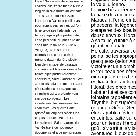
Nice. Ville construite entre mer et
la voie julienne.
collines, elle s'étire face à Nice le
La voie héracléenne t
long de la rive droite du Var, sur
la base des collines.
7 kms. Cité moderne, Saint-
Marquant l’empreinte
Laurent-du-Var n'en oublie pas
phocéens, la légende
pour autant ses racines qui font
s'emparer des bœufs
la fierté de ses habitants. Le
douze travaux, Hercu
témoignage le plus probant de
à sa taille, d'Italie à
cette pérennité du passé reste
sans aucun doute le « Vieux-
géant tricéphale.
Village », avec ses rues
Hercule, traversant 
pittoresques et son église
peina, se les appropr
romane datant du XI e siècle.
grecques» (selon Am
Lieu de transit et de passage
victoire et un triomp
commandant la traversée du Var,
le troupeau des bête
fleuve alpin particulièrement
ménagea en ces lieux
capricieux, Saint-Laurent-du-Var
édifia-t-il tout au lo
a subi les aléas de cette situation
littoral, des enceint
géographique et stratégique
l'abriter lui et ses 
singulière qui a profondément
lointains rappellent 
marqué son destin. Les
Tirynthe, but suprê
inondations, les invasions, les
retour en Grèce. Seu
épidémies, les guerres ont
être capable d'édifie
rythmé au long des siècles les
enceintes, bâtie sur 
étapes successives de la
pour un temps Hercule
formation de Saint-Laurent-du-
Var. Grâce à de nouveaux
goût, s'y arrêta, s'y i
documents et à de nombreuses
aventures. Lieux de p