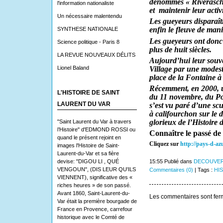
dénommés « Riveraschi
l'information nationaliste
et
maintenir leur activ
Un nécessaire malentendu
Les gueyeurs disparaît
enfin le fleuve de man
SYNTHESE NATIONALE
Les gueyeurs ont donc
Science politique - Paris 8
plus de huit siècles.
LA REVUE NOUVEAUX DÉLITS
Aujourd’hui leur souve
Lionel Baland
Village par une modeste
place de la Fontaine à
Récemment, en 2000, u
L'HISTOIRE DE SAINT
du 11 novembre, du Po
LAURENT DU VAR
s’est vu paré d’une sc
à califourchon sur le d
glorieux de l’Histoire d
"Saint Laurent du Var à travers
l’Histoire" d'EDMOND ROSSI ou
Connaître le passé de
quand le présent rejoint en
Cliquez sur
http://pays-d-az
images l'Histoire de Saint-
Laurent-du-Var et sa fière
devise: "DIGOU LI , QUÉ
15:55 Publié dans
DECOUVER
VENGOUN", (DIS LEUR QU'ILS
Commentaires (0)
| Tags :
HI
VIENNENT), significative des «
riches heures » de son passé.
Avant 1860, Saint-Laurent-du-
Les commentaires sont fer
Var était la première bourgade de
France en Provence, carrefour
historique avec le Comté de