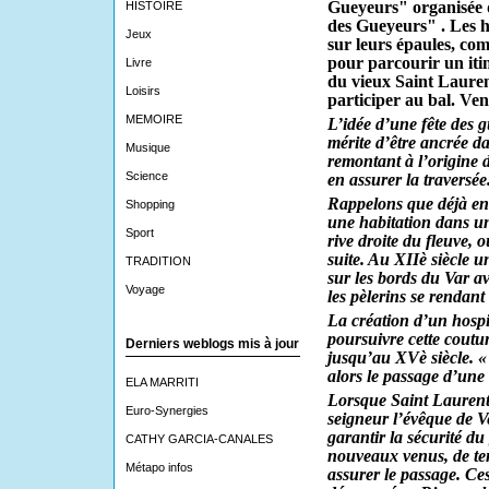
Gueyeurs" organisée d
HISTOIRE
des Gueyeurs" . Les h
Jeux
sur leurs épaules, co
pour parcourir un itin
Livre
du vieux Saint Laurent
Loisirs
participer au bal. Ve
MEMOIRE
L’idée d’une fête des 
mérite d’être ancrée da
Musique
remontant à l’origine d
Science
en assurer la traversée
Rappelons que déjà en
Shopping
une habitation dans 
Sport
rive droite du fleuve, o
suite. Au XIIè siècle 
TRADITION
sur les bords du Var a
Voyage
les pèlerins se rendant
La création d’un hospi
poursuivre cette coutu
Derniers weblogs mis à jour
jusqu’au XVè siècle. «
alors le passage d’une 
ELA MARRITI
Lorsque Saint Laurent
Euro-Synergies
seigneur l’évêque de 
garantir la sécurité du 
CATHY GARCIA-CANALES
nouveaux venus, de te
Métapo infos
assurer le passage. Ce