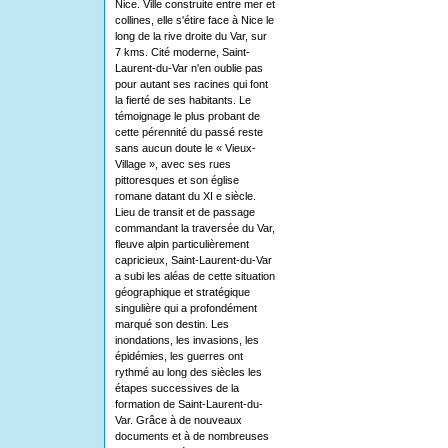
Nice. Ville construite entre mer et
collines, elle s'étire face à Nice le
long de la rive droite du Var, sur
7 kms. Cité moderne, Saint-
Laurent-du-Var n'en oublie pas
pour autant ses racines qui font
la fierté de ses habitants. Le
témoignage le plus probant de
cette pérennité du passé reste
sans aucun doute le « Vieux-
Village », avec ses rues
pittoresques et son église
romane datant du XI e siècle.
Lieu de transit et de passage
commandant la traversée du Var,
fleuve alpin particulièrement
capricieux, Saint-Laurent-du-Var
a subi les aléas de cette situation
géographique et stratégique
singulière qui a profondément
marqué son destin. Les
inondations, les invasions, les
épidémies, les guerres ont
rythmé au long des siècles les
étapes successives de la
formation de Saint-Laurent-du-
Var. Grâce à de nouveaux
documents et à de nombreuses