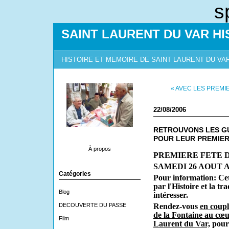
s
SAINT LAURENT DU VAR HI
HISTOIRE ET MEMOIRE DE SAINT LAURENT DU VA
« AVEC LES PREM
22/08/2006
RETROUVONS LES GU
POUR LEUR PREMIER
À propos
PREMIERE FETE 
SAMEDI 26 AOUT A
Catégories
Pour information: Cet
par l'Histoire et la tr
Blog
intéresser.
DECOUVERTE DU PASSE
Rendez-vous
en coupl
de la Fontaine au cœu
Film
Laurent du Var,
pour 