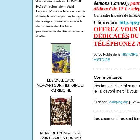
illustrations inédites, EDMOND
éditions Cannes),
pour
ROSSI, auteur de « Saint
dédicacé de 17 € : tél
Laurent, Porte de France » et de
Connaître le passé de la régi
différents ouvrages sur le passé
de la région, nous entraîne à la
Cliquez sur
http://pa
découverte de l’Histoire
OFFREZ-VOUS 
passionnante de Saint-Laurent-
DÉDICACÉS
DU
du-Var.
TÉLÉPHONEZ AU 
08:30 Publié dans
HISTOIRE
HISTOIRE
Commentaires
LES VALLÉES DU
MERCANTOUR: HISTOIRE ET
très bon article et bien ar
PATRIMOINE
je l'ai dévoré merci à vous
Écrit par :
camping var
| 12/04
Les commentaires sont fer
MÉMOIRE EN IMAGES DE
SAINT LAURENT DU VAR