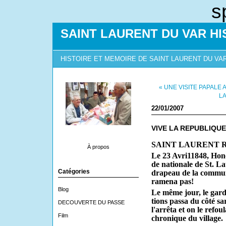
s
SAINT LAURENT DU VAR HI
HISTOIRE ET MEMOIRE DE SAINT LAURENT DU VA
« UNE VISITE PAPALE 
LA
22/01/2007
VIVE LA REPUBLIQUE
SAINT LAURENT RE
À propos
Le 23 Avri11848, Hono
de nationale de St. L
Catégories
drapeau de la commune
ramena pas!
Blog
Le même jour, le gard
tions passa du côté sa
DECOUVERTE DU PASSE
l'arrêta et on le refoul
Film
chronique du village.