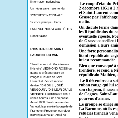
l'information nationaliste
Le coup d'état du Pri
2 décembre 1851 à 2 h
Un nécessaire malentendu
et Saint-Laurent com
SYNTHESE NATIONALE
Grasse par l'affichage
matin.
Science politique - Paris 8
On discute ferme dans
LA REVUE NOUVEAUX DÉLITS
les Républicains du c
éventuelle riposte. Po
Lionel Baland
de Grasse conseil­lent 
démission à leurs amis
L'HISTOIRE DE SAINT
Une forte personnal
LAURENT DU VAR
litant républicain cagn
lui est recommandée.
"Saint Laurent du Var à travers
Bien que convoqué à G
l’Histoire" d'EDMOND ROSSI ou
frontière, se rend à 
quand le présent rejoint en
républi­cain Mathieu,
images l'Histoire de Saint-
Le 6 décembre au soir
Laurent-du-Var et sa fière
ruban rouge qui lui s
devise: "DIGOU LI , QUÉ
son chapeau, il rasse
VENGOUN", (DIS LEUR QU'ILS
de Cagnes, Saint-Lau
VIENNENT), significative des «
pourvus d'armes.
riches heures » de son passé.
Avant 1860, Saint-Laurent-du-
Le groupe se dirige su
Var était la première bourgade de
La Baronne, où ils esp
France en Provence, carrefour
réfugiés français venan
historique avec le Comté de