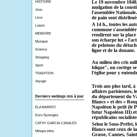
Le 19 novembre 1848, S
HISTOIRE
mulgation de la consti
Jeux
l'as­semblée Nationale.
de pain sont distribué
Livre
A 14 h., toutes les auto
Loisirs
commune s'assemblèren
MEMOIRE
rendirent sur la place
son écharpe lut « l'ac
Musique
de pelotons du déta­c
Science
ligne et de la douane.
Shopping
Au milieu des cris mil
Sport
blique", un cortège se
l'église pour y entend
TRADITION
Voyage
Trois ans plus tard, à
affaires parisiennes, 
du département du Var
Derniers weblogs mis à jour
Blancs » et des « Rouge
Napoléon le petit (le
ELA MARRITI
futur Napoléon III) et l
Euro-Synergies
républicains socialiste
CATHY GARCIA-CANALES
Selon le Sous-Préfet, 
Blancs sont ceux de la
Métapo infos
Grasse, Cannes, Saint