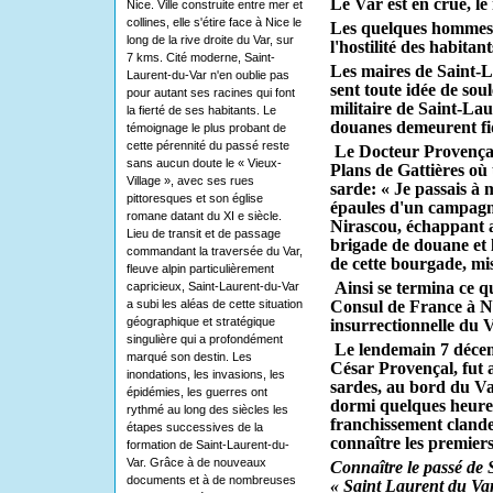
Le Var est en crue, le
Nice. Ville construite entre mer et
collines, elle s'étire face à Nice le
Les quelques hommes 
long de la rive droite du Var, sur
l'hostilité des habitan
7 kms. Cité moderne, Saint-
Les maires de Saint-
Laurent-du-Var n'en oublie pas
sent toute idée de so
pour autant ses racines qui font
militaire de Saint-Lau
la fierté de ses habitants. Le
douanes demeurent fi
témoignage le plus probant de
cette pérennité du passé reste
Le Docteur Provençal
sans aucun doute le « Vieux-
Plans de Gattières où 
Village », avec ses rues
sarde: « Je passais à m
pittoresques et son église
épau­les d'un campagn
romane datant du XI e siècle.
Nirascou, échappant ai
Lieu de transit et de passage
brigade de douane et 
commandant la traversée du Var,
de cette bourgade, mi
fleuve alpin particulièrement
Ainsi se termina ce qu
capricieux, Saint-Laurent-du-Var
a subi les aléas de cette situation
Consul de France à Ni
géographique et stratégique
insurrec­tionnelle du 
singulière qui a profondément
Le lendemain 7 déce
marqué son destin. Les
César Provençal, fut 
inondations, les invasions, les
sardes, au bord du Var
épidémies, les guerres ont
dormi quelques heures
rythmé au long des siècles les
franchissement clandes
étapes successives de la
connaître les premiers 
formation de Saint-Laurent-du-
Var. Grâce à de nouveaux
Connaître le passé de 
documents et à de nombreuses
« Saint Laurent du Var 