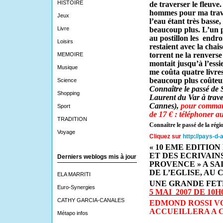
HISTOIRE
de traverser le fleuv
hommes pour ma trave
Jeux
l’eau étant très basse
Livre
beaucoup plus. L’un p
au postillon les
endroit
Loisirs
restaient avec la chais
torrent ne la renverse
MEMOIRE
montait jusqu’à l’ess
Musique
me coûta quatre livres
beaucoup plus coûteu
Science
Connaître le passé de 
Shopping
Laurent du Var à traver
Cannes),
pour command
Sport
de 17 € : téléphoner a
TRADITION
Connaître le passé de la régi
Voyage
Cliquez sur
http://pays-d-
« 10 EME EDITION
ET DES ECRIVAIN
Derniers weblogs mis à jour
PROVENCE » A SA
DE L’EGLISE, AU
ELA MARRITI
UNE GRANDE FE
Euro-Synergies
5 MAI
2007 DE 10H0
CATHY GARCIA-CANALES
EDMOND ROSSI
V
ACCUEILLERA A C
Métapo infos