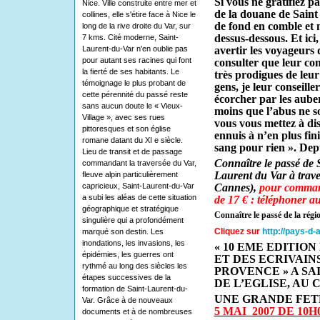
Si vous ne gratifiez p
Nice. Ville construite entre mer et
de la douane de Saint 
collines, elle s'étire face à Nice le
de fond en comble et m
long de la rive droite du Var, sur
dessus-dessous. Et ici,
7 kms. Cité moderne, Saint-
Laurent-du-Var n'en oublie pas
avertir les voyageurs 
pour autant ses racines qui font
consulter que leur con
la fierté de ses habitants. Le
très prodigues de leur
témoignage le plus probant de
gens, je leur conseill
cette pérennité du passé reste
écorcher par les auber
sans aucun doute le « Vieux-
moins que l’abus ne so
Village », avec ses rues
vous vous mettez à di
pittoresques et son église
ennuis à n’en plus fin
romane datant du XI e siècle.
sang pour rien ». Depu
Lieu de transit et de passage
Connaître le passé de 
commandant la traversée du Var,
Laurent du Var à traver
fleuve alpin particulièrement
capricieux, Saint-Laurent-du-Var
Cannes),
pour command
a subi les aléas de cette situation
de 17 € : téléphoner a
géographique et stratégique
Connaître le passé de la régi
singulière qui a profondément
Cliquez sur
http://pays-d-
marqué son destin. Les
inondations, les invasions, les
« 10 EME EDITION
épidémies, les guerres ont
ET DES ECRIVAIN
rythmé au long des siècles les
PROVENCE » A SA
étapes successives de la
DE L’EGLISE, AU
formation de Saint-Laurent-du-
UNE GRANDE FE
Var. Grâce à de nouveaux
5 MAI
2007 DE 10H0
documents et à de nombreuses