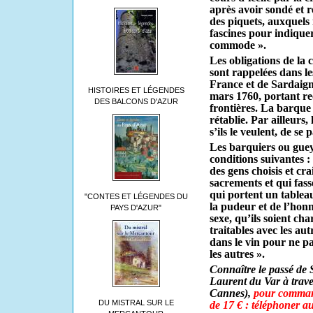
après avoir sondé et r
des piquets, auxquels i
fascines pour indiquer 
commode ».
Les obligations de l
sont rappelées dans le
France et de Sardaign
HISTOIRES ET LÉGENDES
mars 1760, portant rec
DES BALCONS D'AZUR
frontières. La barque 
rétablie. Par ailleurs, 
s’ils le veulent, de se
Les barquiers ou guey
conditions suivantes : 
des gens choisis et cr
sacrements et qui fas
qui portent un tableau
"CONTES ET LÉGENDES DU
la pudeur et de l’honn
PAYS D'AZUR"
sexe, qu’ils soient cha
traitables avec les aut
dans le vin pour ne pa
les autres ».
Connaître le passé de 
Laurent du Var à traver
Cannes),
pour command
DU MISTRAL SUR LE
de 17 € : téléphoner a