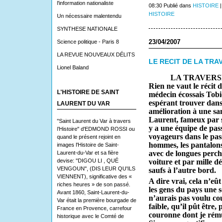
l'information nationaliste
08:30 Publié dans
HISTOIRE
HISTOIRE
Un nécessaire malentendu
SYNTHESE NATIONALE
23/04/2007
Science politique - Paris 8
LA REVUE NOUVEAUX DÉLITS
LE RECIT DE LA TR
Lionel Baland
LA TRAVERSEE 
Rien ne vaut le récit
L'HISTOIRE DE SAINT
médecin écossais Tobie
espérant trouver dans
LAURENT DU VAR
amélioration à une san
Laurent, fameux par se
"Saint Laurent du Var à travers
y a une équipe de pass
l’Histoire" d'EDMOND ROSSI ou
voyageurs dans le pass
quand le présent rejoint en
hommes, les pantalons
images l'Histoire de Saint-
avec de longues perche
Laurent-du-Var et sa fière
devise: "DIGOU LI , QUÉ
voiture et par mille d
VENGOUN", (DIS LEUR QU'ILS
saufs à l’autre bord.
VIENNENT), significative des «
A dire vrai, cela n’eût
riches heures » de son passé.
les gens du pays une s
Avant 1860, Saint-Laurent-du-
n’aurais pas voulu co
Var était la première bourgade de
faible, qu’il pût être,
France en Provence, carrefour
couronne dont je rému
historique avec le Comté de