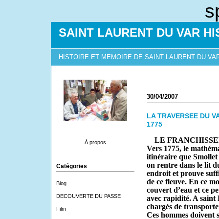
s
SAINT LAURENT DU VAR HI
HISTOIRE ET MEMOIRE DE SAINT LAURENT DU VA
30/04/2007
LA TRAVERSEE DU V
1775
LE FRANCHISSEM
À propos
Vers 1775, le mathéma
itinéraire que Smollet
on rentre dans le lit d
Catégories
endroit et prouve suf
de ce fleuve. En ce mom
Blog
couvert d’eau et ce pe
DECOUVERTE DU PASSE
avec rapidité. A sain
chargés de transporter
Film
Ces hommes doivent sav