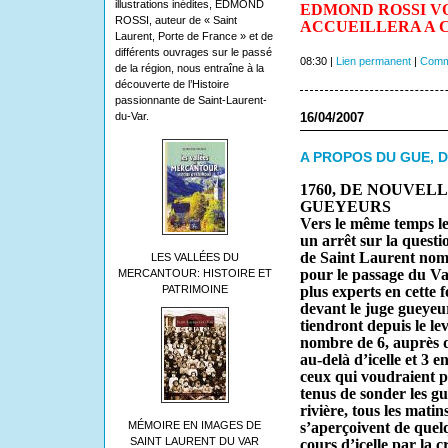
illustrations inédites, EDMOND
EDMOND ROSSI
V
ROSSI, auteur de « Saint
ACCUEILLERA A C
Laurent, Porte de France » et de
différents ouvrages sur le passé
08:30 |
Lien permanent
|
Comme
de la région, nous entraîne à la
découverte de l’Histoire
passionnante de Saint-Laurent-
du-Var.
16/04/2007
A PROPOS DU GUE, D
1760, DE NOUVEL
GUEYEURS
Vers le même temps l
un arrêt sur la questio
de Saint Laurent nom
LES VALLÉES DU
pour le passage du Var
MERCANTOUR: HISTOIRE ET
PATRIMOINE
plus experts en cette 
devant le juge gueyeu
tiendront depuis le le
nombre de 6, auprès du
au-delà d’icelle et 3 e
ceux qui voudraient p
tenus de sonder les gu
rivière, tous les matin
MÉMOIRE EN IMAGES DE
s’aperçoivent de que
SAINT LAURENT DU VAR
cours d’icelle par la 