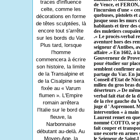
traces d'influence
de Vence, et FERON, n
celte, comme les
l'incursion d'une « ce
quebuses, pistolets et
décorations en forme
jusque sous les murs d
de têtes sculptées, là
habitants et tirer de
encore tout s'arrête
des muletiers coupaien
.» Le procès-verbal re
sur les bords du Var.
aventuré hors des re
Plus tard, lorsque
seigneur d'Antibes, av
l'homme
affaire .»
En 1602, à la
Gouverneur de Prove
commencera à écrire
pour étudier sur place 
son histoire, la limite
semblent confirmer au
de la Transalpine et
partage du Var. En j
Conseil d'Etat de Nice
de la Cisalpine sera
milieu du gros bras du
fixée au « Varum
déserteurs .»
De même,
flumen ». L'Empire
ver­bal fait état de la
de la rive gauche du V
romain arrêtera
juge d ' Aspremont.
M
l'Italie sur le bord du
intervention « à main
fleuve, la
Laurent remet en quest
nommé COTTO, se plai
Narbonnaise
fait couper et transp
débutant au-delà. Au
une escorte en armes s
Moyen-Age, la
le Seigneur de Saint-L