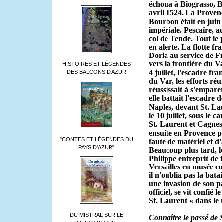
échoua à Biograsso, Ba
avril 1524.
La Provenc
Bourbon était en juin
impériale. Pescaïre, au
col de Tende. Tout le 
en alerte. La flotte fr
Doria au service de Fr
vers la frontière du V
HISTOIRES ET LÉGENDES
4 juillet, l'escadre fr
DES BALCONS D'AZUR
du Var, les efforts ré
réussissait à s'empare
elle battait l'escadre
Naples, devant St. La
le 10 juillet, sous le c
St. Laurent et Cagnes 
ensuite en Provence p
"CONTES ET LÉGENDES DU
faute de matériel et d'
PAYS D'AZUR"
Beaucoup plus tard, 
Philippe entreprit de
Versailles en musée co
il n'oublia pas la batai
une invasion de son p
officiel, se vit confié l
St. Laurent « dans le 
DU MISTRAL SUR LE
Connaître le passé de 