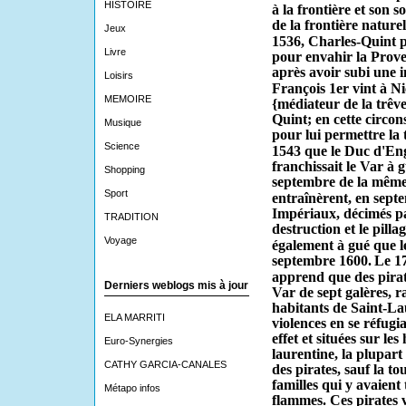
HISTOIRE
à la frontière et son s
de la frontière naturel
Jeux
1536, Charles-Quint pa
Livre
pour envahir la Proven
après avoir subi une i
Loisirs
François 1er vint à Ni
MEMOIRE
{médiateur de la trêve
Quint; en cette circon
Musique
pour lui permettre la 
Science
1543 que le Duc d'Engh
franchissait le Var à g
Shopping
septembre de la même
Sport
entraînèrent, en sept
Impériaux, décimés par
TRADITION
destruction et le pill
Voyage
également à gué que l
septembre 1600.
Le 17
apprend que des pira
Derniers weblogs mis à jour
Var de sept galères, 
habitants de Saint-Lau
ELA MARRITI
violences en se réfugi
effet et situées sur l
Euro-Synergies
laurentine, la plupart 
CATHY GARCIA-CANALES
des pirates, sauf la to
familles qui y avaient
Métapo infos
flammes.
Ces pirates 