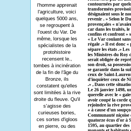
contournées par quelq
l'homme apprenait
transformées provisoir
l'agriculture, voici
désignaient sous le n
quelques 5000 ans,
revenir . »
Selon le Du
proven­çales « n'avaie
se regroupent à
car dans les traités, l
l'ouest du Var. De
confins et confront » sa
même, lorsque les
« Le Var coulant sans 
régale .»
Il est donc « 
spécialistes de la
sépare les états .»
Les 
protohistoire
les Ministres du Roy d
recensent le.,
serait obligée de repré
son droit, sa possessio
tombes à incinération
se garantir dans la sui
de la fin de l'âge du
ceux de Saint-Laurent,
Bronze, ils
d'inquiéter ceux de N
.» ,
Dans cette situatio
constatent qu'elles
Le 26 janvier 1498, un
sont limitées à la rive
querelle avec le « g
droite du fleuve. Qu'il
avoir coupé la corde q
rejoindre la rive prov
s’agisse des
« à cause d'un soupçon
curieuses bories,
Communauté niçoise d
ces sortes d'igloos
quatorze écus d'or à 
1595, au quartier des 
en pierre, ou des
manants et habitants