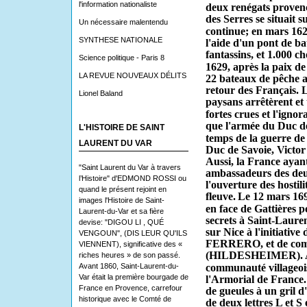
l'information nationaliste
deux renégats provenç
des Serres se situait s
Un nécessaire malentendu
continue; en mars 162
SYNTHESE NATIONALE
l'aide d'un pont de b
fantassins, et 1.000 c
Science politique - Paris 8
1629, après la paix de 
LA REVUE NOUVEAUX DÉLITS
22 bateaux de pêche a
retour des Français. L
Lionel Baland
paysans arrêtèrent et 
fortes crues et l'ignor
que l'armée du Duc de 
L'HISTOIRE DE SAINT
temps de la guerre de
LAURENT DU VAR
Duc de Savoie, Victor
Aussi, la France ayant
"Saint Laurent du Var à travers
ambassadeurs des deu
l’Histoire" d'EDMOND ROSSI ou
l'ouverture des hostili
quand le présent rejoint en
fleuve.
Le 12 mars 1691
images l'Histoire de Saint-
en face de Gattières p
Laurent-du-Var et sa fière
secrets à Saint-Laure
devise: "DIGOU LI , QUÉ
sur Nice à l'initiative
VENGOUN", (DIS LEUR QU'ILS
FERRERO, et de comp
VIENNENT), significative des «
(HILDESHEIMER).
riches heures » de son passé.
Avant 1860, Saint-Laurent-du-
communauté villageois
Var était la première bourgade de
l'Armorial de France. 
France en Provence, carrefour
de gueules à un gril d
historique avec le Comté de
de deux lettres L et S 