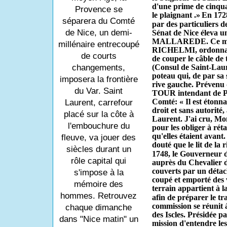
d'une prime de cinquan
Provence se
le plaignant .»
En 1728
séparera du Comté
par des par­ticuliers 
de Nice, un demi-
Sénat de Nice éleva u
MALLAREDE. Ce même
millénaire entrecoupé
RICHELMI, ordonna en 
de courts
de couper le câble de
changements,
(Consul de Saint-Laur
poteau qui, de par sa si
imposera la frontière
rive gauche. Prévenu 
du Var. Saint
TOUR intendant de Pr
Comté: « Il est étonna
Laurent, carrefour
droit et sans autorité, 
placé sur la côte à
Laurent. J'ai cru, Mo
l'embouchure du
pour les obliger à rét
qu'elles étaient avant.
fleuve, va jouer des
douté que le lit de la 
siècles durant un
1748, le Gouverneur d
rôle capital qui
auprès du Chevalier 
couverts par un détac
s'impose à la
coupé et emporté des v
mémoire des
terrain appar­tient à l
hommes. Retrouvez
afin de préparer le tr
commission se réunit 
chaque dimanche
des Iscles. Présidée
dans "Nice matin" un
mission d'entendre le