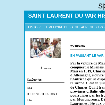
s
SAINT LAURENT DU VAR HI
HISTOIRE ET MEMOIRE DE SAINT LAURENT DU VA
25/10/2007
EN PASSANT LE VAR
Par la victoire de Ma
conquiert le Milanais, 
À propos
Mais en 1519, Charle
d'Allemagne, s'ouvre u
l'Autriche qui se dis
Catégories
l'Europe.
C'est en jui
de Charles-Quint fran
Blog
provinces d'Italie, ell
DECOUVERTE DU PASSE
poursuivies par les t
par Montmorency.
Dè
Film
Laurent est liée aux p