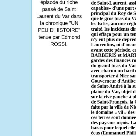
épisode du riche
de Saint-Laurent, assis
capables» d'une par
passé de Saint
principal du Roy de
S
Laurent du Var dans
que le gros bras du Va
la chronique "UN
les Iscles, aucune règl
traité, les incidents 
PEU D'HISTOIRE"
qui effaça pour un tem
tenue par Edmond
n'y eut plus de dépréd
ROSSI.
Laurentins, ni d'incur
avant cette période, 
BARBERIS et MARTIN 
gardes des finances roy
du grand bras du Var .
avec chacun un baril d
transporter à Nice san
Gouverneur d'Antibes
de Saint-André à la sui
plaine du Var, objet d
sur la rive gauche à pl
de Saint-François, la 
faite par la ville de N
le domaine « vil » des
ces terres sont donné
des paysans niçois. L
haras pour lequel elle
écus (Em­manuel Philib