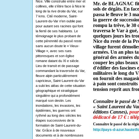
Nice. Ville construite entre mer et
Mr. de BLAGNAC fit à 
collines, elle s'étire face à Nice le
sols de dégâts.
En face
long de la rive droite du Var, sur
passa le fleuve le 3 m
7 kms. Cité moderne, Saint-
la guerre de successi
Laurent-du-Var n'en oublie pas
rompu la trêve, le 30
pour autant ses racines qui font
traversa le Var à gué
la fierté de ses habitants. Le
quelques jours les tro
témoignage le plus probant de
Nice du reste de la Pr
cette pérennité du passé reste
sans aucun doute le « Vieux-
village furent démolies
Village », avec ses rues
armées. Un an plus tar
pittoresques et son église
général des armées du
romane datant du XI e siècle.
couper les plus beaux 
Lieu de transit et de passage
d'édifier des fascines
commandant la traversée du Var,
militaires le long du V
fleuve alpin particulièrement
on fournit des magasin
capricieux, Saint-Laurent-du-Var
à pain sont construits
a subi les aléas de cette situation
tension reprit aux fro
géographique et stratégique
singulière qui a profondément
marqué son destin. Les
Connaître le passé de 
inondations, les invasions, les
« Saint Laurent du Var 
épidémies, les guerres ont
éditions Cannes),
pour
rythmé au long des siècles les
dédicacé de 17 € : tél
étapes successives de la
Connaître le passé de la régi
formation de Saint-Laurent-du-
http://pays-d-azur.hautetf
Var. Grâce à de nouveaux
documents et à de nombreuses