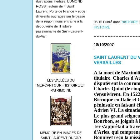
illustrations inédites, EDMOND
ROSSI, auteur de « Saint
Laurent, Porte de France » et de
différents ouvrages sur le passé
de la région, nous entraîne à la
08:15 Publié dans
HISTOIRE
découverte de l’Histoire
HISTOIRE
passionnante de Saint-Laurent-
du-Var.
18/10/2007
SAINT LAURENT DU 
VERSAILLES
A la mort de Maximili
titulaire. Charles d'A
LES VALLÉES DU
disputèrent la couron
MERCANTOUR: HISTOIRE ET
Charles Quint (le cin
PATRIMOINE
s'ensuivirent. En 1522
Biccoque en Italie et C
péninsule en faisant é
Adrien VI.
La situatio
Le plus grand seigneur
Bourbon, se joignit à
1er s'apprêtait à trave
d'Arles, qui comprenai
MÉMOIRE EN IMAGES DE
Bonnivet reçu la missio
SAINT LAURENT DU VAR