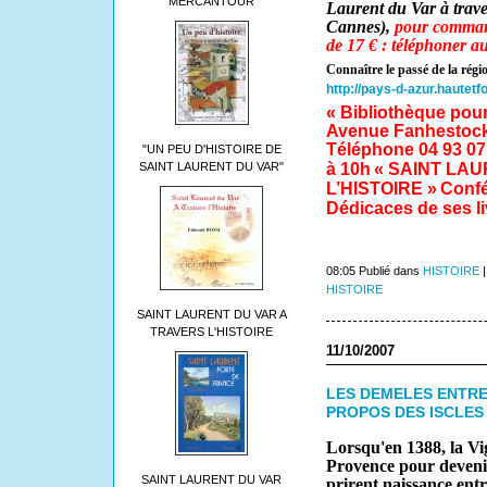
MERCANTOUR
Laurent du Var à traver
Cannes),
pour command
de 17 € : téléphoner a
Connaître le passé de la régi
http://pays-d-azur.hautetf
« Bibliothèque pour
Avenue Fanhestock,
Téléphone 04 93 07
"UN PEU D'HISTOIRE DE
SAINT LAURENT DU VAR"
à 10h
« SAINT LA
L’HISTOIRE »
Conf
Dédicaces de ses li
08:05 Publié dans
HISTOIRE
HISTOIRE
SAINT LAURENT DU VAR A
TRAVERS L'HISTOIRE
11/10/2007
LES DEMELES ENTRE 
PROPOS DES ISCLES
Lorsqu'en 1388, la Vig
Provence pour devenir
SAINT LAURENT DU VAR
prirent naissance ent