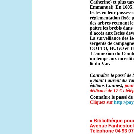
Catherine) et plus tar
Emmanuel).
En 1605, 
Iscles en leur posse
réglementation fixée pa
des arbres retenant le 
paître les brebis dans
d'accès aux Iscles dev
La surveillance des Isc
sergents de campagne 
COTTO, HUGO et 
L'annexion du Comté 
un temps aux incertitu
lit du Var.
Connaître le passé de 
« Saint Laurent du Var 
éditions Cannes),
pour
dédicacé de 17 € : tél
Connaître le passé de
Cliquez sur
http://pa
« Bibliothèque pour
Avenue Fanhestock,
Téléphone 04 93 07