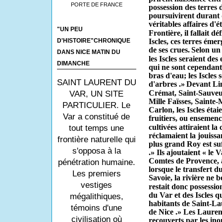
PORTE DE FRANCE
possession des terres d
poursuivirent durant d
véritables affaires d'ét
"UN PEU
Frontière, il fallait d
D'HISTOIRE"CHRONIQUE
Iscles, ces terres émer
de ses crues.
Selon un 
DANS NICE MATIN DU
les Iscles seraient des
DIMANCHE
qui ne sont cependant
bras d'eau; les Iscles 
SAINT LAURENT DU
d'arbres .»
Devant Lin
Crémat, Saint-Sauveur
VAR, UN SITE
Mille Faïsses, Sainte
PARTICULIER. Le
Carlon, les Iscles étai
Var a constitué de
fruitiers, ou ensemenc
cultivées attiraient la
tout temps une
réclamaient la jouissa
frontière naturelle qui
plus grand Roy est suf
s'opposa à la
.» Ils ajoutaient « le 
Comtes de Provence, a
pénétration humaine.
lorsque le transfert d
Les premiers
Savoie, la rivière ne 
vestiges
restait donc possession
du Var et des Iscles q
mégalithiques,
habitants de Saint-La
témoins d'une
de Nice .» Les Laurent
civilisation où
recou­verts par les ino