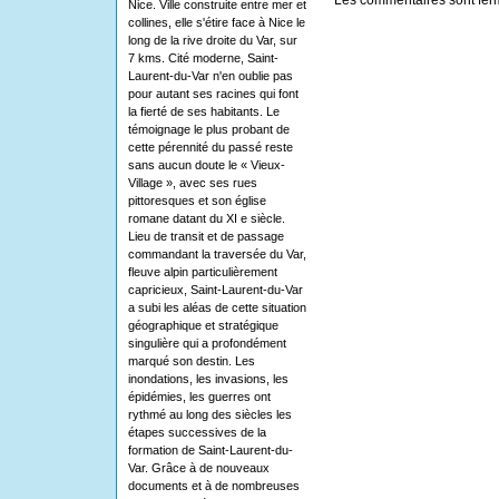
Nice. Ville construite entre mer et
collines, elle s'étire face à Nice le
long de la rive droite du Var, sur
7 kms. Cité moderne, Saint-
Laurent-du-Var n'en oublie pas
pour autant ses racines qui font
la fierté de ses habitants. Le
témoignage le plus probant de
cette pérennité du passé reste
sans aucun doute le « Vieux-
Village », avec ses rues
pittoresques et son église
romane datant du XI e siècle.
Lieu de transit et de passage
commandant la traversée du Var,
fleuve alpin particulièrement
capricieux, Saint-Laurent-du-Var
a subi les aléas de cette situation
géographique et stratégique
singulière qui a profondément
marqué son destin. Les
inondations, les invasions, les
épidémies, les guerres ont
rythmé au long des siècles les
étapes successives de la
formation de Saint-Laurent-du-
Var. Grâce à de nouveaux
documents et à de nombreuses