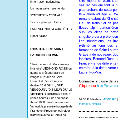
Cité moderne, Saint-Lau
l'information nationaliste
ses racines qui font la f
Un nécessaire malentendu
plus probant de cette pé
le « Vieux-Village », a
SYNTHESE NATIONALE
romane datant du XI e siè
Science politique - Paris 8
Lieu de transit et de p
fleuve alpin particulière
LA REVUE NOUVEAUX DÉLITS
subi les aléas de cette
Lionel Baland
singulière qui a profondé
Les inondations, les in
rythmé au long des si
L'HISTOIRE DE SAINT
formation de Saint-Lauren
Grâce à de nouveaux docu
LAURENT DU VAR
inédites, Edmond Rossi, a
France » et de différents
"Saint Laurent du Var à travers
entraîne à la découverte 
l’Histoire" d'EDMOND ROSSI ou
Laurent-du-Var.
quand le présent rejoint en
images l'Histoire de Saint-
Connaître le passé de la 
Laurent-du-Var et sa fière
devise: "DIGOU LI , QUÉ
Cliquez sur
http://pays-d-
VENGOUN", (DIS LEUR QU'ILS
VIENNENT), significative des «
riches heures » de son passé.
09:38 Publié dans
MEMOIRE
Avant 1860, Saint-Laurent-du-
memoire
,
histoire
Var était la première bourgade de
France en Provence, carrefour
historique avec le Comté de
Les commentaires sont fer