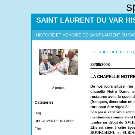
s
SAINT LAURENT DU VAR HI
HISTOIRE ET MEMOIRE DE SAINT LAURENT DU VA
« LA BRIQUETERIE DU
28/08/2008
LA CHAPELLE NOTR
De nos jours située
rue 
À propos
chapelle Notre Dame se
restaurée avec le souci d
(fresques, décoration en 
Catégories
rare pour être signalée.
Son passé vénérable remon
Blog
mentionnée comme étant le
DECOUVERTE DU PASSE
fondée au début du XVI
Elle est citée à cette é
Film
BOURCHENU et SURIAN, 