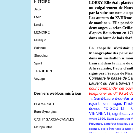
HISTOIRE
LORRY. Elle était placée 
ou vulgairement de Notr
Jeux
par la suite son nom au qua
Livre
Les auteurs du XVIIIème s
de moulins ». Elle posséd
Loisirs
deux anges », selon Crillo
MEMOIRE
d'après Bourchenu en 171
dans un buste de bois doré
Musique
La chapelle n'existait
Science
Monographie des paroisses
Shopping
dans un médaillon à moulu
Laurent dans la niche du c
Sport
A la sacristie, l'acte d'au
TRADITION
signé par l'évêque de Nice
Connaître le passé de Sai
Voyage
Laurent du Var à travers l
pour commander cet ouvrag
téléphoner au 04 93 24 8
Derniers weblogs mis à jour
« Saint-Laurent-du-Var à 
rejoint
en images l'Histo
ELA MARRITI
devise: "DIGOU LI ,
Euro-Synergies
VIENNENT), significative
Avant 1860, Saint-Laurent-du-V
CATHY GARCIA-CANALES
Provence, carrefour historique a
Métapo infos
collines, elle s'étire face à Nice 