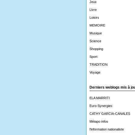
Jeux
Livre
Loisirs
MEMOIRE
Musique
Science
Shopping
Sport
TRADITION
Voyage
Derniers weblogs mis à jo
ELA MARRITI
Euro-Synergies
CATHY GARCIA-CANALES
Métapo infos
l'information nationaliste