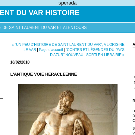
sperada
ENT DU VAR HISTOIRE
E DE SAINT LAURENT DU VAR ET ALENTOURS
A
« "UN PEU D'HISTOIRE DE SAINT LAURENT DU VAR", A L'ORIGINE
LE VAR
|
Page d'accueil
|
"CONTES ET LÉGENDES DU PAYS
D'AZUR" NOUVEAU ! SORTI EN LIBRAIRIE »
18/02/2010
L'ANTIQUE VOIE HÉRACLÉENNE
N
D
D
C
S
V