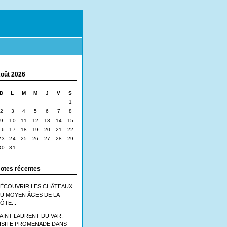
oût 2026
D
L
M
M
J
V
S
1
2
3
4
5
6
7
8
9
10
11
12
13
14
15
16
17
18
19
20
21
22
23
24
25
26
27
28
29
30
31
otes récentes
ÉCOUVRIR LES CHÂTEAUX
U MOYEN ÂGES DE LA
ÔTE...
AINT LAURENT DU VAR:
ISITE PROMENADE DANS