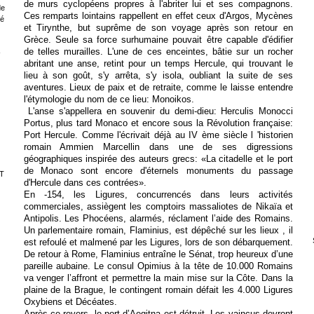
de murs cyclopéens propres à l'abriter lui et ses compagnons.
de
Ces remparts lointains rappellent en effet ceux d'Argos, Mycènes
sé
et Tirynthe, but suprême de son voyage après son retour en
Grèce. Seule sa force surhumaine pouvait être capable d'édifier
de telles murailles. L'une de ces enceintes, bâtie sur un rocher
-
abritant une anse, retint pour un temps Hercule, qui trouvant le
lieu à son goût, s'y arrêta, s'y isola, oubliant la suite de ses
aventures. Lieux de paix et de retraite, comme le laisse entendre
l'étymologie du nom de ce lieu: Monoikos.
L'anse s'appellera en souvenir du demi-dieu: Herculis Monocci
Portus, plus tard Monaco et encore sous la Révolution française:
Port Hercule. Comme l'écrivait déjà au IV ème siècle l 'historien
romain Ammien Marcellin dans une de ses digressions
géographiques inspirée des auteurs grecs: «La citadelle et le port
de Monaco sont encore d'éternels monuments du passage
T
d'Hercule dans ces contrées».
En -154, les Ligures, concurrencés dans leurs activités
commerciales, assiègent les comptoirs massaliotes de Nikaïa et
Antipolis. Les Phocéens, alarmés, réclament l’aide des Romains.
Un parlementaire romain, Flaminius, est dépêché sur les lieux , il
est refoulé et malmené par les Ligures, lors de son débarquement.
De retour à Rome, Flaminius entraîne le Sénat, trop heureux d’une
pareille aubaine. Le consul Opimius à la tête de 10.000 Romains
va venger l’affront et permettre la main mise sur la Côte. Dans la
plaine de la Brague, le contingent romain défait les 4.000 Ligures
Oxybiens et Décéates.
Après ce revers, le port d’Aegitna est détruit. Les vaincus devront