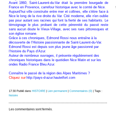
Avant 1860, Saint-Laurent-du-Var était la première bourgade de
France en Provence, carrefour historique avec le comté de Nice.
Aujourd’hui ville construite entre mer et collines, elle s'étire face à
Nice le long de la rive droite du Var. Cité moderne, elle n'en oublie
pas pour autant ses racines qui font la fierté de ses habitants. Le
témoignage le plus probant de cette pérennité du passé reste
sans aucun doute le Vieux-Village, avec ses rues pittoresques et
son église romane.
Grâce à ces chroniques, Edmond Rossi nous entraîne à la
découverte de l’Histoire passionnante de Saint-Laurent-du-Var.
Edmond Rossi est depuis son plus jeune âge passionné par
l’histoire du Pays d’Azur.
Auteur de nombreux ouvrages, il présente régulièrement des
chroniques historiques dans le quotidien Nice Matin et sur les
ondes Radio France Bleu Azur.
Connaître le passé de la région des Alpes Maritimes ?
Cliquez sur
http://pays-d-azur.hautetfort.com
17:30 Publié dans
HISTOIRE
|
Lien permanent
|
Commentaires (0)
| Tags :
histoire
Les commentaires sont fermés.