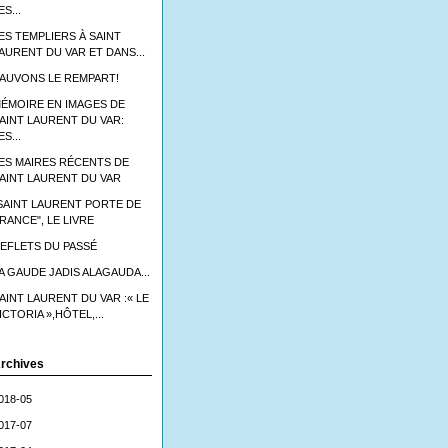
ES...
ES TEMPLIERS À SAINT
AURENT DU VAR ET DANS...
AUVONS LE REMPART!
ÉMOIRE EN IMAGES DE
AINT LAURENT DU VAR:
ES...
ES MAIRES RÉCENTS DE
AINT LAURENT DU VAR
SAINT LAURENT PORTE DE
RANCE", LE LIVRE
EFLETS DU PASSÉ
A GAUDE JADIS ALAGAUDA...
AINT LAURENT DU VAR :« LE
ICTORIA »,HÔTEL,...
rchives
018-05
017-07