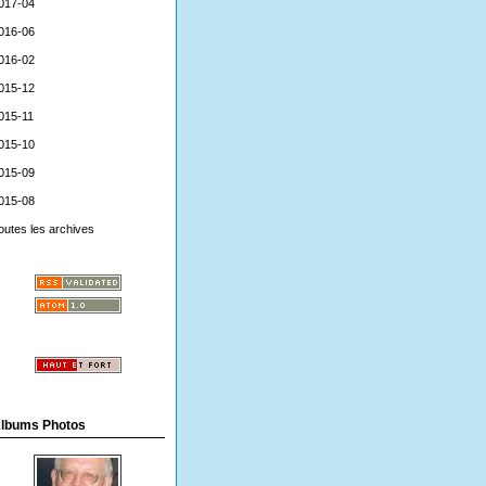
017-04
016-06
016-02
015-12
015-11
015-10
015-09
015-08
outes les archives
lbums Photos