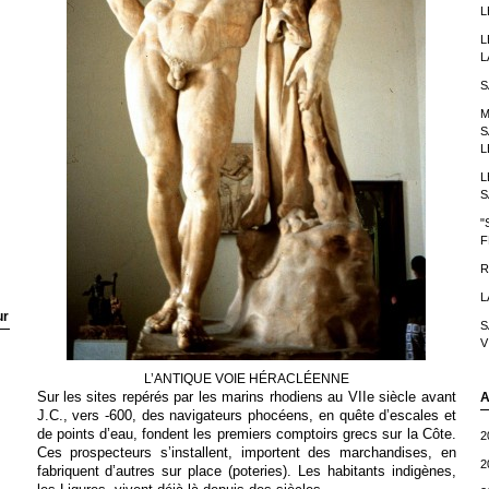
L
L
L
S
M
S
L
L
S
"
F
R
L
ur
S
V
L’ANTIQUE VOIE HÉRACLÉENNE
Sur les sites repérés par les marins rhodiens au VIIe siècle avant
A
J.C., vers -600, des navigateurs phocéens, en quête d’escales et
de points d’eau, fondent les premiers comptoirs grecs sur la Côte.
2
Ces prospecteurs s’installent, importent des marchandises, en
2
fabriquent d’autres sur place (poteries). Les habitants indigènes,