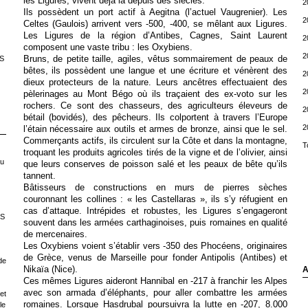
les Ligures, vivent déjà là depuis des siècles.
2
Ils possèdent un port actif à Aegitna (l’actuel Vaugrenier). Les
2
Celtes (Gaulois) arrivent vers -500, -400, se mêlant aux Ligures.
Les Ligures de la région d’Antibes, Cagnes, Saint Laurent
2
composent une vaste tribu : les Oxybiens.
2
Bruns, de petite taille, agiles, vêtus sommairement de peaux de
S
bêtes, ils possèdent une langue et une écriture et vénèrent des
2
dieux protecteurs de la nature. Leurs ancêtres effectuaient des
2
pèlerinages au Mont Bégo où ils traçaient des ex-voto sur les
rochers. Ce sont des chasseurs, des agriculteurs éleveurs de
2
bétail (bovidés), des pêcheurs. Ils colportent à travers l’Europe
2
l’étain nécessaire aux outils et armes de bronze, ainsi que le sel.
Commerçants actifs, ils circulent sur la Côte et dans la montagne,
T
troquant les produits agricoles tirés de la vigne et de l’olivier, ainsi
ou
que leurs conserves de poisson salé et les peaux de bête qu’ils
tannent.
Bâtisseurs de constructions en murs de pierres sèches
couronnant les collines : « les Castellaras », ils s’y réfugient en
cas d’attaque. Intrépides et robustes, les Ligures s’engageront
LS
souvent dans les armées carthaginoises, puis romaines en qualité
de mercenaires.
Les Oxybiens voient s’établir vers -350 des Phocéens, originaires
de Grèce, venus de Marseille pour fonder Antipolis (Antibes) et
de
Nikaïa (Nice).
A
Ces mêmes Ligures aideront Hannibal en -217 à franchir les Alpes
avec son armada d’éléphants, pour aller combattre les armées
et
romaines. Lorsque Hasdrubal poursuivra la lutte en -207, 8.000
le