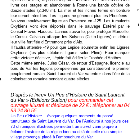
livrer des otages et abandonner à Rome une bande côtière de
P
douze stades (2.340 m). La mer et les riches terres en bordure
leur seront interdites. Les Ligures ne gêneront plus les Phocéens.
Nouveau soulèvement ligure en Provence en -125. Les turbulents
Oxybiens vont être déportés dans le sauvage Estérel par le
Consul Fluvus Flaccus. L’année suivante, pour protéger Marseille,
le Consul Calvinus attaque les Salyens (Celto-Ligures) et détruit
leur ville fortifiée d’Entremont près d’Aix.
Il faudra attendre -49 pour que Lépide soumette enfin les Ligures
Oxybiens (les plus célèbres Ligures selon Pline). Pour marquer
cette victoire décisive, Lépide fait édifier le Trophée d’Antibes.
Cette même année, Jules César, de retour d’Espagne, licencie au
bord du Var les légions pompéiennes qui constitueront le premier
peuplement romain. Saint Laurent du Var va entrer dans l’ère de la
colonisation romaine pendant quatre siècles.
U
D’après le livre« Un Peu d’Histoire de Saint Laurent
du Var » (Editions Sutton)
pour commander cet
ouvrage illustré et dédicacé de 22 € : téléphoner au 04
93 24 86 55
Un Peu d’Histoire… évoque quelques moments du passé
tumultueux de Saint Laurent du Var. De l’Antiquité à nos jours ces
70 chroniques illustrées permettent un survol varié propre à
éclairer l’histoire de la région bien au-delà de celle d’un simple
village provençal placé à l’embouchure du Var.