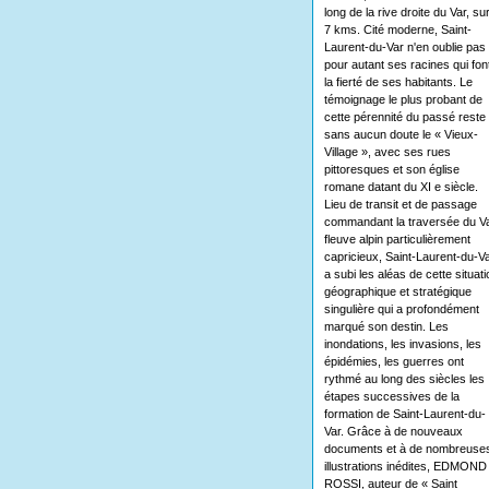
long de la rive droite du Var, su
7 kms. Cité moderne, Saint-
Laurent-du-Var n'en oublie pas
pour autant ses racines qui fon
la fierté de ses habitants. Le
témoignage le plus probant de
cette pérennité du passé reste
sans aucun doute le « Vieux-
Village », avec ses rues
pittoresques et son église
romane datant du XI e siècle.
Lieu de transit et de passage
commandant la traversée du Va
fleuve alpin particulièrement
capricieux, Saint-Laurent-du-V
a subi les aléas de cette situati
géographique et stratégique
singulière qui a profondément
marqué son destin. Les
inondations, les invasions, les
épidémies, les guerres ont
rythmé au long des siècles les
étapes successives de la
formation de Saint-Laurent-du-
Var. Grâce à de nouveaux
documents et à de nombreuse
illustrations inédites, EDMOND
ROSSI, auteur de « Saint