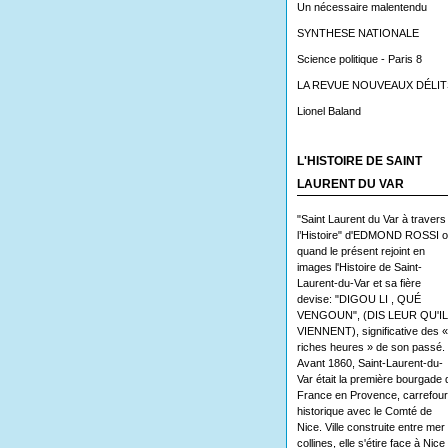
Un nécessaire malentendu
SYNTHESE NATIONALE
Science politique - Paris 8
LA REVUE NOUVEAUX DÉLIT
Lionel Baland
L'HISTOIRE DE SAINT
LAURENT DU VAR
"Saint Laurent du Var à travers
l’Histoire" d'EDMOND ROSSI 
quand le présent rejoint en
images l'Histoire de Saint-
Laurent-du-Var et sa fière
devise: "DIGOU LI , QUÉ
VENGOUN", (DIS LEUR QU'I
VIENNENT), significative des «
riches heures » de son passé.
Avant 1860, Saint-Laurent-du-
Var était la première bourgade 
France en Provence, carrefour
historique avec le Comté de
Nice. Ville construite entre mer 
collines, elle s'étire face à Nice 