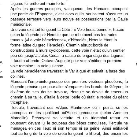
Ligures lui prêteront main forte.
r
Après les guerres puniques, vainqueurs, les Romains occupent
une partie de l’Espagne, c’est alors qu’ils souhaitent s’assurer un
t
passage terrestre vers leurs nouvelles possessions par la Gaule
méridionale.
Une voie existait longeant la Côte : « Voie héracléenne », tracée
selon la légende par Hercule que ne rebutaient pas les rudes
travaux
(«La voie héracléenne», d'Héraclès, Hercule étant la
forme latine du grec Héraclès).
Chemin abrupt bordé de
constructions à murs cyclopéens, cette voie n’était qu’un sentier
peu sûr jusqu’à Jules César, à cause du brigandage des Ligures.
Il faudra attendre Octave Auguste pour voir s’édifier la première
r,
voie romaine : la voie julienne.
La voie héracléenne traversait le Var à gué et suivait la base des
ar
collines.
on
Marquant l’empreinte grecque des premiers visiteurs phocéens, la
légende précise que
pour aller s'emparer des bœufs de Géryon, le
dixième de ses douze travaux, Hercule se devait de tracer un
chemin à sa taille, d'Italie à cette Ibérie où était le repère du géant
tricéphale.
Hercule, traversant ces «Alpes Maritimes» où il peina, se les
appropria en les qualifiant «d'Alpes grecques» (selon Ammien
Marcellin). Prévoyant sa victoire et un triomphal retour en
poussant devant lui le troupeau des bêtes conquises, Hercule ne
s
ménagea en ces lieux ni son temps ni sa peine. Ainsi édifia-t-il
tout au long de la voie de crête longeant le littoral, des enceintes