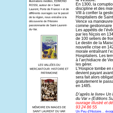
illustrations inédites, EDMOND
En 1300, la corruptio
ROSSI, auteur de « Saint
discipline et des mœ
Laurent, Porte de France » et de
VIII à confier la gest
différents ouvrages sur le passé
Hospitaliers de Sain
de la région, nous entraîne à la
Vence va manœuvrer 
découverte de l’Histoire
comme gestionnaire d
passionnante de Saint-Laurent-
du-Var.
Les appétits de l’év
par les Niçois en 134
de 100 setiers de fro
Le destin de la Mais
nouvelle crise en 1
morale entraînant l’
Hospitaliers. Les ter
à l’archidiacre de V
les gérer.
LES VALLÉES DU
L’Hospice tombe en r
MERCANTOUR: HISTOIRE ET
devient payant avant 
PATRIMOINE
sera fait alors oblig
gratuitement le pass
en 1485.
D’après le livre« Un 
du Var » (Editions S
ouvrage illustré et d
93 24 86 55
MÉMOIRE EN IMAGES DE
Un Peu d’Histoire… évo
SAINT LAURENT DU VAR