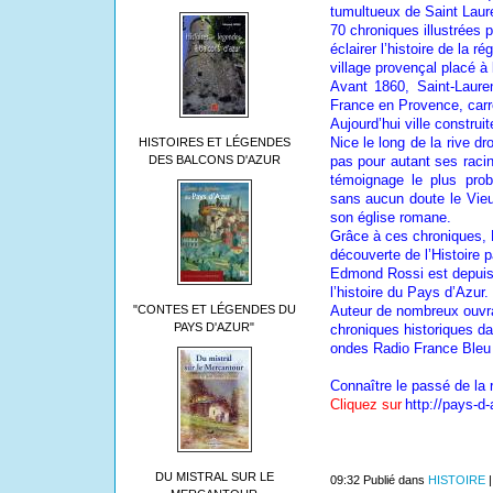
tumultueux de Saint Laure
70 chroniques illustrées 
éclairer l’histoire de la r
village provençal placé à
Avant 1860, Saint-Laure
France en Provence, carre
Aujourd’hui ville construit
Nice le long de la rive dr
HISTOIRES ET LÉGENDES
DES BALCONS D'AZUR
pas pour autant ses racin
témoignage le plus prob
sans aucun doute le Vieu
son église romane.
Grâce à ces chroniques, 
découverte de l’Histoire 
Edmond Rossi est depuis
l’histoire du Pays d’Azur.
"CONTES ET LÉGENDES DU
Auteur de nombreux ouvra
PAYS D'AZUR"
chroniques historiques da
ondes Radio France Bleu 
Connaître le passé de la 
Cliquez sur
http://pays-d-
DU MISTRAL SUR LE
09:32 Publié dans
HISTOIRE