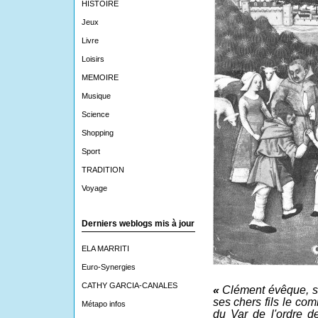
HISTOIRE
Jeux
Livre
Loisirs
MEMOIRE
Musique
Science
Shopping
Sport
TRADITION
Voyage
Derniers weblogs mis à jour
ELA MARRITI
Euro-Synergies
CATHY GARCIA-CANALES
«
Clément évêque, se
ses chers fils le com
Métapo infos
du Var de l'ordre d