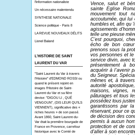
l'information nationaliste
Vence, salut et bén
sainte Eglise Rom
Un nécessaire malentendu
mouvement tout na
SYNTHESE NATIONALE
accoutumée, qui lui 
humbles et, afin qu '
Science politique - Paris 8
agissements d'homme
LA REVUE NOUVEAUX DÉLITS
telle une pieuse mère
C'est pourquoi, cher
Lionel Baland
écho de bon cœur
prenons sous la prot
vos personnes et le
L'HISTOIRE DE SAINT
service divin, avec 
LAURENT DU VAR
présentement à b
acquérir à l’avenir 
"Saint Laurent du Var à travers
du Seigneur. Spécia
l’Histoire" d'EDMOND ROSSI ou
mêmes et, à travers 
quand le présent rejoint en
autorité apostolique
images l'Histoire de Saint-
maisons, vignes, r
Laurent-du-Var et sa fière
pâturages et tous le
devise: "DIGOU LI , QUÉ
possédez tous justem
VENGOUN", (DIS LEUR QU'ILS
garantissons par la
VIENNENT), significative des «
réservant, pour ce qu
riches heures » de son passé.
de décision des conc
Avant 1860, Saint-Laurent-du-
permis à aucun hom
Var était la première bourgade de
protection et de co
France en Provence, carrefour
d'aller à son encont
historique avec le Comté de