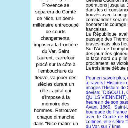
Général Oudinot m'a 
Provence se
opérations jusqu'au 
dans les circonstance
séparera du Comté
trouvés avec la poi
de Nice, un demi-
commandiez sera mis
honorent le courage 
millénaire entrecoupé
françaises.
de courts
La République avai
changements,
passage des Thermo
braves mais plus heu
imposera la frontière
Sur l'Arc de Triomphe 
du Var. Saint
des journées glorieus
Laurent, carrefour
la face nord du pilie
proclament les victoi
placé sur la côte à
La troisième débute p
l'embouchure du
fleuve, va jouer des
Pour en savoir plus,
à travers l’Histoire» 
siècles durant un
images l'Histoire de 
rôle capital qui
devise: "DIGOU LI
s'impose à la
QU'ILS VIENNENT), si
heures » de son pas
mémoire des
Avant 1860, Saint-L
hommes. Retrouvez
bourgade de France e
chaque dimanche
avec le Comté de Nic
collines, elle s'étire 
dans "Nice matin" un
du Var, sur 7 kms.