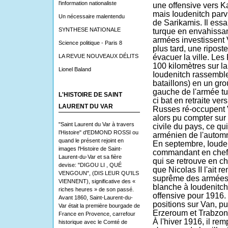
l'information nationaliste
une offensive vers
K
mais Ioudenitch parvi
Un nécessaire malentendu
de Sarikamis
. Il ess
SYNTHESE NATIONALE
turque en envahissant
armées investissent
Science politique - Paris 8
plus tard, une ripost
LA REVUE NOUVEAUX DÉLITS
évacuer la ville. Les
100 kilomètres sur la 
Lionel Baland
Ioudenitch rassemble
bataillons) en un gro
gauche de l'armée tur
L'HISTOIRE DE SAINT
ci bat en retraite vers
LAURENT DU VAR
Russes ré-occupent V
alors pu compter sur
"Saint Laurent du Var à travers
civile du pays, ce qui
l’Histoire" d'EDMOND ROSSI ou
arménien
de l'autom
quand le présent rejoint en
En septembre, Ioude
images l'Histoire de Saint-
commandant en chef 
Laurent-du-Var et sa fière
qui se retrouve en c
devise: "DIGOU LI , QUÉ
que
Nicolas II
l'ait 
VENGOUN", (DIS LEUR QU'ILS
suprême des armées.
VIENNENT), significative des «
blanche à Ioudenitch
riches heures » de son passé.
offensive pour
1916
.
Avant 1860, Saint-Laurent-du-
positions sur
Van
, p
Var était la première bourgade de
Erzeroum
et
Trabzon
France en Provence, carrefour
À l'hiver 1916, il rem
historique avec le Comté de