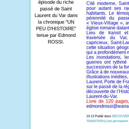
épisode du riche
Cité moderne, Saint
pour autant ses ra
passé de Saint
habitants. Le témo
Laurent du Var dans
pérennité du pas
la chronique "UN
« Vieux-Village », a
église romane datant 
PEU D'HISTOIRE"
Lieu de transit 
tenue par Edmond
traversée du Var, 
ROSSI.
capricieux, Saint-La
cette situation géog
qui a profondément 
Les inondations, le
guerres ont rythmé
successives de la fo
Grâce à de nouveau
illustrations inédite
Laurent, Porte de Fra
sur le passé de la ré
découverte de l’Hist
Laurent-du-Var.
Livre de 120 pages
edmondrossi@wanad
10:13 Publié dans
DECOUVER
TRADITION
|
Lien permanent