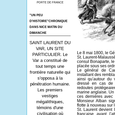
PORTE DE FRANCE
"UN PEU
D'HISTOIRE"CHRONIQUE
DANS NICE MATIN DU
DIMANCHE
SAINT LAURENT DU
VAR, UN SITE
Le 8 mai 1800, le Gén
PARTICULIER. Le
St. Laurent-Malaussé
Var a constitué de
consul Bonaparte, le
placée sous ses ordr
tout temps une
Le général de Cam
frontière naturelle qui
installant des rembla
s'opposa à la
ainsi qu'autour du 
dressé en cas de 
pénétration humaine.
redoutes protégeaien
Les premiers
marine anglaise. Un 
vestiges
ces dernières avec
Monsieur Alban sig
mégalithiques,
flotte à nouveau sur 
témoins d'une
St. Laurent devient 
civilisation où
française avant l'a