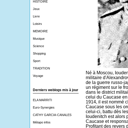
HISTOIRE
Jeux
Livre
Loisirs
MEMOIRE
Musique
Science
Shopping
Sport
TRADITION
Né à
Moscou
, Ioude
Voyage
militaire d'Alexandro
de la
guerre russo-j
un régiment sur le fr
Derniers weblogs mis à jour
dans le district milit
celui du
Caucase
e
ELA MARRITI
1914
, il est nommé c
Caucase sous les or
Euro-Synergies
celui-ci, battu dès l
CATHY GARCIA-CANALES
Ioudenitch est alor
Caucase et responsab
Métapo infos
Profitant des revers