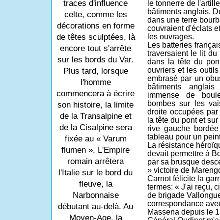
traces d'influence
le tonnerre de l'arti
bâtiments anglais. D
celte, comme les
dans une terre bourb
décorations en forme
couvraient d'éclats 
de têtes sculptées, là
les ouvrages.
Les batteries françai
encore tout s'arrête
traversaient le lit du
sur les bords du Var.
dans la tête du pon
ouvriers et les outil
Plus tard, lorsque
embrasé par un obus
l'homme
bâtiments anglai
commencera à écrire
immense de boule
bombes sur les vai
son histoire, la limite
droite occupées par 
de la Transalpine et
la tête du pont et su
de la Cisalpine sera
rive gauche bordée
tableau pour un peint
fixée au « Varum
La résistance héroïq
flumen ». L'Empire
devait permettre à Bo
romain arrêtera
par sa brusque desce
» victoire de Mareng
l'Italie sur le bord du
Carnot félicite la ga
fleuve, la
termes: « J'ai reçu, 
Narbonnaise
de brigade Vallongue,
correspondance avec 
débutant au-delà. Au
Massena depuis le 18
Moyen-Age, la