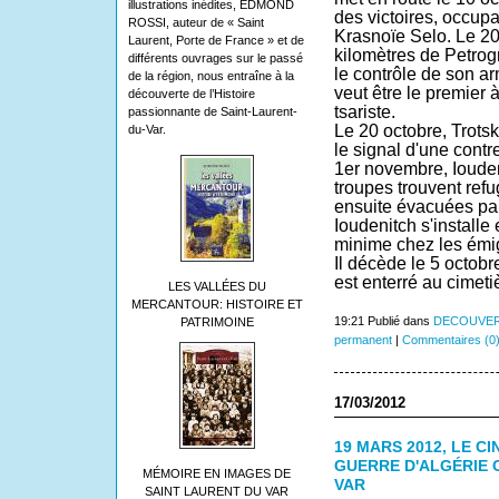
illustrations inédites, EDMOND
des victoires, occupa
ROSSI, auteur de « Saint
Krasnoïe Selo
. Le
2
Laurent, Porte de France » et de
kilomètres de
Petrog
différents ouvrages sur le passé
le contrôle de son 
de la région, nous entraîne à la
veut être le premier 
découverte de l’Histoire
tsariste.
passionnante de Saint-Laurent-
Le
20 octobre
,
Trotsk
du-Var.
le signal d'une contr
1er novembre
, Ioude
troupes trouvent ref
ensuite évacuées par
Ioudenitch s'installe
minime chez les émi
Il décède le
5
octobr
est enterré au
cimeti
LES VALLÉES DU
MERCANTOUR: HISTOIRE ET
19:21 Publié dans
DECOUVER
PATRIMOINE
permanent
|
Commentaires (0
17/03/2012
19 MARS 2012, LE C
GUERRE D'ALGÉRIE 
MÉMOIRE EN IMAGES DE
VAR
SAINT LAURENT DU VAR