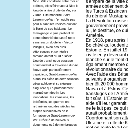
s'empare de la ville d
Nice. Ville construite entre mer et
armées obtiennent d
collines, elle s'étire face à Nice le
long de la rive droite du Var, sur
les Turcs à
Erzincan
7 kms. Cité moderne, Saint-
du général
Mustaph
Laurent-du-Var n'en oublie pas
La
Révolution russe
pour autant ses racines qui font
gouvernement provis
la fierté de ses habitants. Le
lui, le destitue, ce q
témoignage le plus probant de
Arménie
.
cette pérennité du passé reste
En
1918
, peu après 
sans aucun doute le « Vieux-
Bolchéviks, Ioudenit
Village », avec ses rues
Estonie. En juillet
19
pittoresques et son église
civile en y devenant
romane datant du XI e siècle.
blanche
sur le front 
Lieu de transit et de passage
également membre d
commandant la traversée du Var,
révolutionnaire du no
fleuve alpin particulièrement
Avec l'aide des Brita
capricieux, Saint-Laurent-du-Var
suivants à organiser 
a subi les aléas de cette situation
bientôt 20 000 homm
géographique et stratégique
singulière qui a profondément
Narva
et à
Pskov
. Ce
marqué son destin. Les
transfuges de l'
Armé
inondations, les invasions, les
fait sûrs. L'
Estonie
et
épidémies, les guerres ont
aide s'il leur garanti
rythmé au long des siècles les
ne le fait pas, ce qui 
étapes successives de la
aurait probablement a
formation de Saint-Laurent-du-
Coordonnant son att
Var. Grâce à de nouveaux
Ukraine
et celle de
K
documents et à de nombreuses
met en route le
10
oc