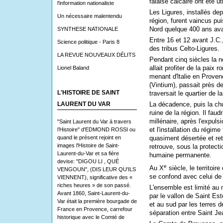
falaise calcaire ont été u
l'information nationaliste
Les Ligures, installés dep
Un nécessaire malentendu
région, furent vaincus pu
Nord quelque 400 ans ava
SYNTHESE NATIONALE
Entre 16 et 12 avant J.C.,
Science politique - Paris 8
des tribus Celto-Ligures.
LA REVUE NOUVEAUX DÉLITS
Pendant cinq siècles la n
allait profiter de la paix
Lionel Baland
menant d'ltalie en Prove
(Vintium), passait près d
L'HISTOIRE DE SAINT
traversait le quartier de la 
LAURENT DU VAR
La décadence, puis la chu
ruine de la région. Il fau
millénaire, après l'expul
"Saint Laurent du Var à travers
et l'installation du régime
l’Histoire" d'EDMOND ROSSI ou
quand le présent rejoint en
quasiment désertée et ret
images l'Histoire de Saint-
retrouve, sous la protect
Laurent-du-Var et sa fière
humaine permanente.
devise: "DIGOU LI , QUÉ
e
Au X
siècle, le territoi
VENGOUN", (DIS LEUR QU'ILS
se confond avec celui de
VIENNENT), significative des «
riches heures » de son passé.
L'ensemble est limité au 
Avant 1860, Saint-Laurent-du-
par le vallon de Saint Est
Var était la première bourgade de
et au sud par les terres 
France en Provence, carrefour
séparation entre Saint Je
historique avec le Comté de