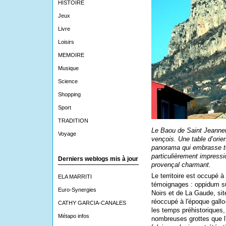
HISTOIRE
Jeux
Livre
Loisirs
MEMOIRE
Musique
Science
Shopping
Sport
TRADITION
Le Baou de Saint Jeanne
Voyage
vençois. Une table d’orie
panorama qui embrasse to
particulièrement impressi
Derniers weblogs mis à jour
provençal charmant.
Le territoire est occupé à
ELA MARRITI
témoignages : oppidum su
Euro-Synergies
Noirs et de La Gaude, sit
réoccupé à l'époque gall
CATHY GARCIA-CANALES
les temps préhistoriques, 
Métapo infos
nombreuses grottes que l