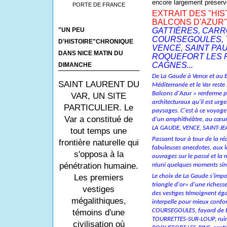
encore largement préserv
PORTE DE FRANCE
EXTRAIT DES "HI
BALCONS D'AZUR"
GATTIÈRES, CARR
"UN PEU
COURSEGOULES, 
D'HISTOIRE"CHRONIQUE
VENCE, SAINT PAU
DANS NICE MATIN DU
ROQUEFORT LES P
CAGNES...
DIMANCHE
De La Gaude à Vence et au B
SAINT LAURENT DU
Méditerranée et le Var rest
Balcons d'Azur » renferme po
VAR, UN SITE
architecturaux qu'il est urg
PARTICULIER. Le
paysages. C'est à ce voyage i
Var a constitué de
d'un amphithéâtre, au cœur 
LA GAUDE, VENCE, SAINT-JE
tout temps une
Passant tour à tour de la réa
frontière naturelle qui
fabuleuses anecdotes, aux l
s'opposa à la
ouvrages sur le passé et la 
pénétration humaine.
réuni quelques moments singu
Le choix de La Gaude s'impo
Les premiers
triangle d'or» d'une richesse
vestiges
des vestiges témoignent éga
mégalithiques,
interpelle pour mieux confor
COURSEGOULES, fayard de 
témoins d'une
TOURRETTES-­SUR-LOUP, ruin
civilisation où