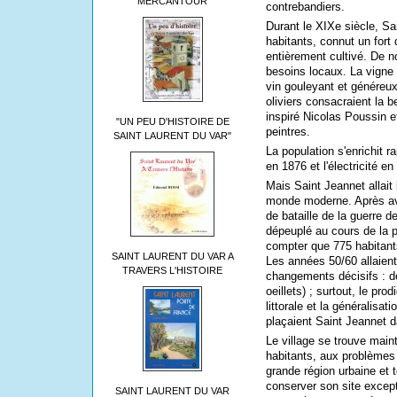
MERCANTOUR
contrebandiers.
Durant le XIXe siècle, Sa
habitants, connut un fort 
entièrement cultivé. De 
besoins locaux. La vigne p
vin gouleyant et généreux.
oliviers consacraient la 
inspiré Nicolas Poussin 
"UN PEU D'HISTOIRE DE
peintres.
SAINT LAURENT DU VAR"
La population s'enrichit r
en 1876 et l'électricité en
Mais Saint Jeannet allait 
monde moderne. Après av
de bataille de la guerre d
dépeuplé au cours de la p
compter que 775 habitant
SAINT LAURENT DU VAR A
Les années 50/60 allaie
TRAVERS L'HISTOIRE
changements décisifs : de
oeillets) ; surtout, le pr
littorale et la généralisa
plaçaient Saint Jeannet d
Le village se trouve main
habitants, aux problèmes
grande région urbaine et t
conserver son site except
SAINT LAURENT DU VAR