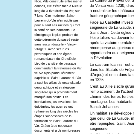
Le Comte de Provence, ap
Nice. Ville construite entre mer et
de Vence vers 1230, dress
collines, elle s'étire face à Nice le
à neutraliser les château
long de la rive droite du Var, sur
fracture géographique fo
7 kms. Cité moderne, Saint-
Laurent-du-Var n'en oublie pas
Face au Castellet investi 
pour autant ses racines qui font
seigneurie de La Gaude, il
la fierté de ses habitants. Le
Saint Jean. Cette église 
témoignage le plus probant de
Hospitaliers va devenir l
cette pérennité du passé reste
après la victoire comtale 
sans aucun doute le « Vieux-
récompense au glorieux c
Village », avec ses rues
appartiendra aux seigneur
pittoresques et son église
la Révolution.
romane datant du XI e siècle.
Lieu de transit et de passage
Le castrum
loannis
est c
commandant la traversée du Var,
dans les Statuts de Fréj
fleuve alpin particulièrement
d'Anjou) et enfin dans la 
capricieux, Saint-Laurent-du-Var
en 1325.
a subi les aléas de cette situation
C'est au Xllle siècle qu'u
géographique et stratégique
l'emplacement de l'actuel
singulière qui a profondément
chemin des terres fertiles
marqué son destin. Les
montagne. Les habitants
inondations, les invasions, les
Sancti Johannes.
épidémies, les guerres ont
rythmé au long des siècles les
Un habitat se développe
étapes successives de la
que celui de La Gaude, m
formation de Saint-Laurent-du-
être repeuplée, Saint Jean
Var. Grâce à de nouveaux
seigneurie.
documents et à de nombreuses