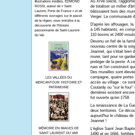
Au XIVe siècle, l'agglomé
illustrations inédites, EDMOND
de totaliser un millier d
ROSSI, auteur de « Saint
Laurent, Porte de France » et de
bâtissaient hors des murs
différents ouvrages sur le passé
Verger. La communauté de
de la région, nous entraîne à la
D'après les affouages, la
découverte de l’Histoire
à 145 habitants, en comp
passionnante de Saint-Laurent-
110 bovins et 2400 mouto
du-Var.
Devenu un fief de la fami
nouveau centre de la seign
Jeannet, qui s'était bien
murer, tant pour se garde
protéger de la peste. A c
rues et l'on construisit qu
Des murailles sont élevée
campagne, quatre portes 
LES VALLÉES DU
accès au village : ce son
MERCANTOUR: HISTOIRE ET
Coutardy ou "sur le four" 
PATRIMOINE
dernières existent encore
fut ouverte qu'en 1758.
La renaissance de La Ga
deux territoires. Ce déco
aujourd'hui le château d
Jeannet !
L'église Saint Jean Bapti
MÉMOIRE EN IMAGES DE
SAINT LAURENT DU VAR
1490 et en 1666, fortifiée