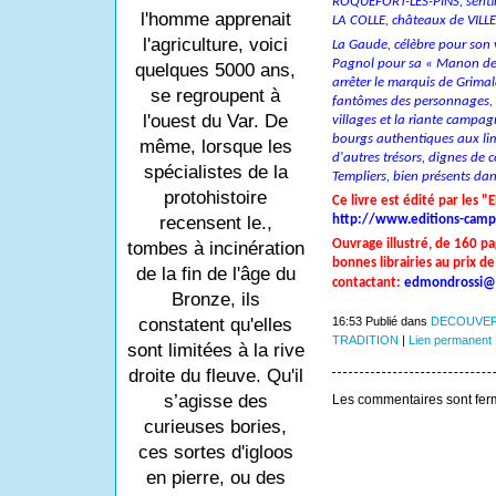
ROQUEFORT-LES-PINS, sentine
l'homme apprenait
LA COLLE, châteaux de VIL
l'agriculture, voici
La Gaude, célèbre pour son v
Pagnol pour sa « Manon des
quelques 5000 ans,
arrêter le marquis de Grimal
se regroupent à
fantômes des personnages, po
l'ouest du Var. De
villages et la riante campag
bourgs authentiques aux lim
même, lorsque les
d'autres trésors, dignes de c
spécialistes de la
Templiers, bien présents dan
protohistoire
Ce livre est édité par les
http://www.editions-campa
recensent le.,
Ouvrage illustré, de 160 pa
tombes à incinération
bonnes librairies au prix de
de la fin de l'âge du
contactant:
edmondrossi@
Bronze, ils
16:53 Publié dans
DECOUVER
constatent qu'elles
TRADITION
|
Lien permanent
sont limitées à la rive
droite du fleuve. Qu'il
s’agisse des
Les commentaires sont fer
curieuses bories,
ces sortes d'igloos
en pierre, ou des