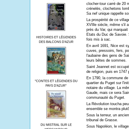
clocher-tour carré de 20 
crénelés, clochetons lom
Sa nef unique rappelle so
La prospérité de ce villa
XVIlle siècle, même s'il 
près du Var, qui marquait a
Etats du Duc de Savoie. S
HISTOIRES ET LÉGENDES
fois mis à sac.
DES BALCONS D'AZUR
En avril 1691, Nice est s
cuves, pressoirs, fers, po
l'aubaine des gens de Sai
leurs bêtes de sommes.
Saint Jeannet est occupé
de religion, puis en 1747 
En 1790, la commune de S
"CONTES ET LÉGENDES DU
quartier du Puget sur l'in
PAYS D'AZUR"
notaire du village. La mêm
Gaude, mais ce sera Saint
communauté du Puget.
La Révolution toucha peu 
ensemble se montra plutô
Sous la terreur, un ancien
tribunal de Grasse.
DU MISTRAL SUR LE
Sous Napoléon, le village