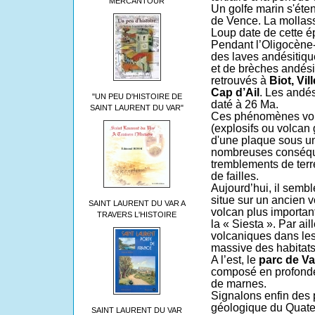
MERCANTOUR
Un golfe marin s'éte
de Vence. La mollass
Loup date de cette é
Pendant l’Oligocène
des laves andésitiqu
et de brèches andési
retrouvés à
Biot, Vi
Cap d’Ail
. Les andés
"UN PEU D'HISTOIRE DE
daté à 26 Ma.
SAINT LAURENT DU VAR"
Ces phénomènes volc
(explosifs ou volcan 
d'une plaque sous une
nombreuses conséq
tremblements de terre 
de failles.
Aujourd’hui, il sembl
situe sur un ancien
v
SAINT LAURENT DU VAR A
volcan plus importan
TRAVERS L'HISTOIRE
la « Siesta ». Par ai
volcaniques dans les 
massive des habitats
A l’est, le
parc de Va
composé en profonde
de marnes.
Signalons enfin des 
géologique du Quate
SAINT LAURENT DU VAR