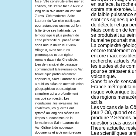
Nice. Ville construite entre mer et
en surface, la roche 
collines, elle s'étire face à Nice le
contrainte exercée.
long de la rive droite du Var, sur
de faible puissance 
7 kms. Cité moderne, Saint-
sont ces signes que 
Laurent-du-Var n'en oublie pas
de détecter et qui per
pour autant ses racines qui font
Mais combien de temp
la fierté de ses habitants. Le
se produisait au sein
témoignage le plus probant de
humaine pourrait ma
cette pérennité du passé reste
La complexité géolog
sans aucun doute le « Vieux-
Village », avec ses rues
encore totalement co
pittoresques et son église
encore inaccessibles
romane datant du XI e siècle.
recherche actuels. Au
Lieu de transit et de passage
les études et de com
commandant la traversée du Var,
pour se préparer à un 
fleuve alpin particulièrement
volcanique.
capricieux, Saint-Laurent-du-Var
Sans faire de sensat
a subi les aléas de cette situation
France métropolitain
géographique et stratégique
risque volcanique to
singulière qui a profondément
des régions menacée
marqué son destin. Les
actifs.
inondations, les invasions, les
Les volcans de la Côt
épidémies, les guerres ont
jour ? Où, quand et c
rythmé au long des siècles les
produire ? Serions-
étapes successives de la
questions pas aussi 
formation de Saint-Laurent-du-
l'heure actuelle, res
Var. Grâce à de nouveaux
documents et à de nombreuses
Les scientifiques ten