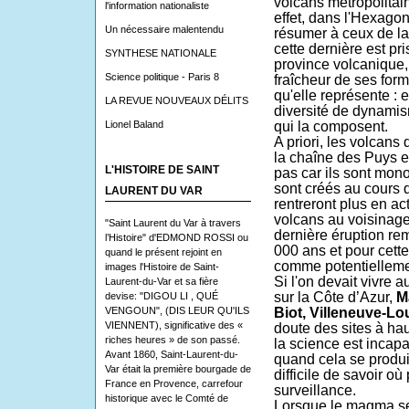
volcans métropolitain
l'information nationaliste
effet, dans l'Hexagon
Un nécessaire malentendu
résumer à ceux de la
cette dernière est pr
SYNTHESE NATIONALE
province volcanique,
Science politique - Paris 8
fraîcheur de ses for
qu'elle représente : 
LA REVUE NOUVEAUX DÉLITS
diversité de dynamism
Lionel Baland
qui la composent.
A priori, les volcan
la chaîne des Puys e
L'HISTOIRE DE SAINT
pas car ils sont
mono
sont créés au cours d
LAURENT DU VAR
rentreront plus en a
volcans au voisinage 
"Saint Laurent du Var à travers
dernière éruption re
l’Histoire" d'EDMOND ROSSI ou
000 ans et pour cette
quand le présent rejoint en
comme potentiellemen
images l'Histoire de Saint-
Si l'on devait vivre 
Laurent-du-Var et sa fière
sur la Côte d’Azur,
M
devise: "DIGOU LI , QUÉ
VENGOUN", (DIS LEUR QU'ILS
Biot, Villeneuve-L
VIENNENT), significative des «
doute des sites à haut
riches heures » de son passé.
la science est incap
Avant 1860, Saint-Laurent-du-
quand cela se produir
Var était la première bourgade de
difficile de savoir o
France en Provence, carrefour
surveillance.
historique avec le Comté de
Lorsque le magma se