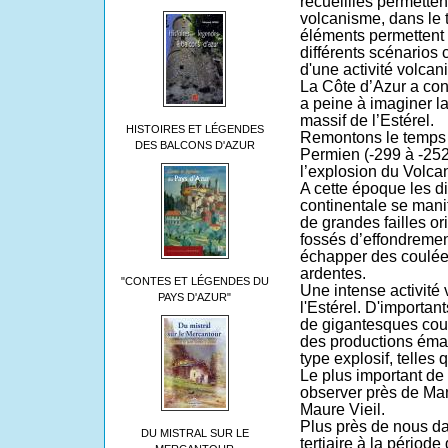
recueillies permetten
volcanisme, dans le 
éléments permettent 
différents scénarios 
d'une activité volca
La Côte d’Azur a con
a peine à imaginer la
massif de l’Estérel.
HISTOIRES ET LÉGENDES
Remontons le temps j
DES BALCONS D'AZUR
Permien (-299 à -252
l’explosion du Volca
A cette époque les di
continentale se mani
de grandes failles o
fossés d’effondrement
échapper des coulée
ardentes.
"CONTES ET LÉGENDES DU
Une intense activité
PAYS D'AZUR"
l'Estérel. D'important
de gigantesques coul
des productions éma
type explosif, telles 
Le plus important de
observer près de Man
Maure Vieil.
Plus près de nous dan
DU MISTRAL SUR LE
tertiaire à la périod