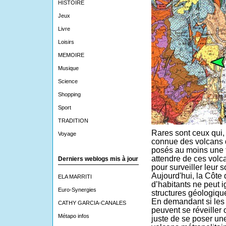
HISTOIRE
Jeux
Livre
Loisirs
MEMOIRE
Musique
Science
Shopping
Sport
TRADITION
Rares sont ceux qui, 
Voyage
connue des volcans d
posés au moins une f
attendre de ces volc
Derniers weblogs mis à jour
pour surveiller leur 
Aujourd'hui, la Côte 
ELA MARRITI
d’habitants ne peut 
Euro-Synergies
structures géologiqu
En demandant si les 
CATHY GARCIA-CANALES
peuvent se réveiller on
Métapo infos
juste de se poser une