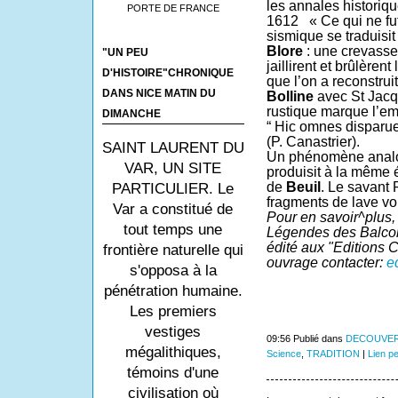
les annales historiqu
PORTE DE FRANCE
1612
« Ce qui ne fu
sismique se traduisi
Blore
: une crevasse 
"UN PEU
jaillirent et brûlèrent
D'HISTOIRE"CHRONIQUE
que l’on a reconstru
DANS NICE MATIN DU
Bolline
avec St Jacq
rustique marque l’em
DIMANCHE
“ Hic omnes disparue
(P. Canastrier).
SAINT LAURENT DU
Un phénomène analog
VAR, UN SITE
produisit à la même 
de
Beuil
. Le savant 
PARTICULIER. Le
fragments de lave vom
Var a constitué de
Pour en savoir^plus, c
tout temps une
Légendes des Balco
édité aux "Editions 
frontière naturelle qui
ouvrage contacter:
e
s'opposa à la
pénétration humaine.
Les premiers
vestiges
09:56 Publié dans
DECOUVER
mégalithiques,
Science
,
TRADITION
|
Lien p
témoins d'une
civilisation où