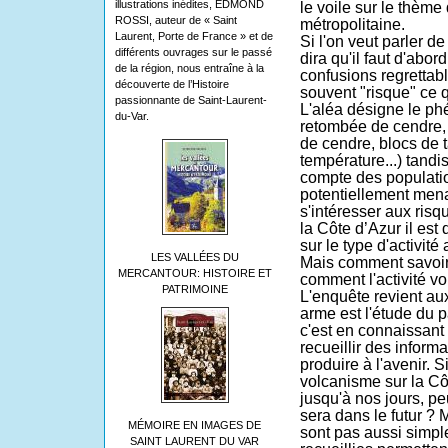
illustrations inédites, EDMOND
le voile sur le thème
ROSSI, auteur de « Saint
métropolitaine.
Laurent, Porte de France » et de
Si l'on veut parler d
différents ouvrages sur le passé
dira qu'il faut d'abor
de la région, nous entraîne à la
confusions regrettab
découverte de l’Histoire
souvent "risque" ce qu
passionnante de Saint-Laurent-
L'aléa désigne le p
du-Var.
retombée de cendre,
de cendre, blocs de t
température...) tandis
compte des populatio
potentiellement mena
s'intéresser aux risq
la Côte d’Azur il est
sur le type d'activité
LES VALLÉES DU
Mais comment savoir 
MERCANTOUR: HISTOIRE ET
comment l'activité v
PATRIMOINE
L'enquête revient aux
arme est l'étude du 
c'est en connaissant 
recueillir des informa
produire à l'avenir. 
volcanisme sur la Cô
jusqu'à nos jours, pe
sera dans le futur ?
MÉMOIRE EN IMAGES DE
sont pas aussi simpl
SAINT LAURENT DU VAR