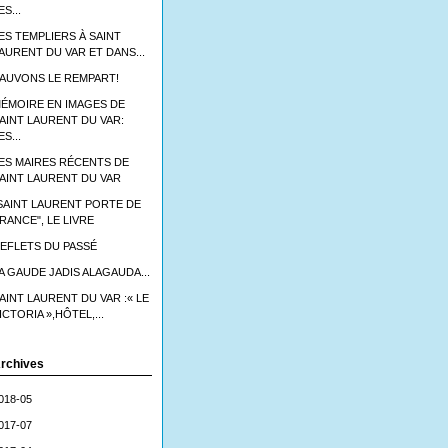
ES...
ES TEMPLIERS À SAINT
AURENT DU VAR ET DANS...
AUVONS LE REMPART!
ÉMOIRE EN IMAGES DE
AINT LAURENT DU VAR:
ES...
ES MAIRES RÉCENTS DE
AINT LAURENT DU VAR
SAINT LAURENT PORTE DE
RANCE", LE LIVRE
EFLETS DU PASSÉ
A GAUDE JADIS ALAGAUDA...
AINT LAURENT DU VAR :« LE
ICTORIA »,HÔTEL,...
rchives
018-05
017-07