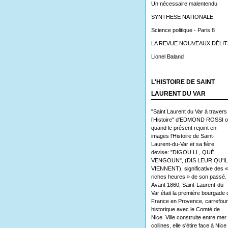
Un nécessaire malentendu
SYNTHESE NATIONALE
Science politique - Paris 8
LA REVUE NOUVEAUX DÉLIT
Lionel Baland
L'HISTOIRE DE SAINT
LAURENT DU VAR
"Saint Laurent du Var à travers
l’Histoire" d'EDMOND ROSSI 
quand le présent rejoint en
images l'Histoire de Saint-
Laurent-du-Var et sa fière
devise: "DIGOU LI , QUÉ
VENGOUN", (DIS LEUR QU'I
VIENNENT), significative des «
riches heures » de son passé.
Avant 1860, Saint-Laurent-du-
Var était la première bourgade 
France en Provence, carrefour
historique avec le Comté de
Nice. Ville construite entre mer 
collines, elle s'étire face à Nice 