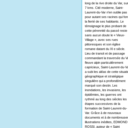
long de la rive droite du Var, su
7 kms. Cité moderne, Saint-
Laurent-du-Var n'en oublie pas
pour autant ses racines qui fon
la fierté de ses habitants. Le
témoignage le plus probant de
cette pérennité du passé reste
sans aucun doute le « Vieux-
Village », avec ses rues
pittoresques et son église
romane datant du XI e siècle.
Lieu de transit et de passage
commandant la traversée du Va
fleuve alpin particulièrement
capricieux, Saint-Laurent-du-V
a subi les aléas de cette situati
géographique et stratégique
singulière qui a profondément
marqué son destin. Les
inondations, les invasions, les
épidémies, les guerres ont
rythmé au long des siècles les
étapes successives de la
formation de Saint-Laurent-du-
Var. Grâce à de nouveaux
documents et à de nombreuse
illustrations inédites, EDMOND
ROSSI, auteur de « Saint