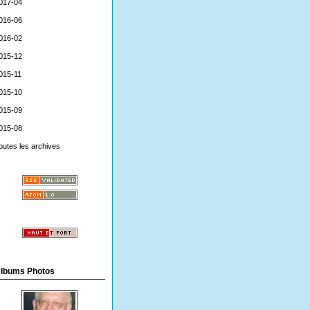
017-04
016-06
016-02
015-12
015-11
015-10
015-09
015-08
outes les archives
lbums Photos