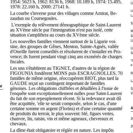
1954: 5623 h, 1962: 8136 h, 1968: 10.189 h, 1974: 15.495,
L
1978: 22.160 h, 2000: 27141 h.
L
La courbe s'inverse pour des villages comme Amirat, Be­
L
zaudun ou Coursegoules.
S
L'exemple du relèvement démographique de Saint-Lau­rent
au XVème siècle par l'immigration n'est pas isolé, cette
M
situation s'amplifiera au cours du XVème siècle.
S
L
Les nouvelles familles viennent surtout de la Ligurie voi­
sine, des groupes de Gênes, Menton, Sainte-Agnès, vallée
L
d'Oneille furent conseillés et résolurent de s'installer en Pro­
S
vence; ils furent pendant vingt cinq ans exonérés de charges
"
fiscales.
F
Les uns s'établirent au TIGNET, d'autres de la région de
FIGOUNIA fondèrent MONS puis ESCRAGNOLLES, 70
R
familles de même origine, réoccupèrent BIOT, plus tard la
L
GAUDE reçut un contingent important de familles
ur
génoises. Les obligations chiffrées et détaillées à l'issue de
S
l'enquête sont exceptionnellement nulles pour Saint-Laurent
V
du fait de son repeuplement récent. Si la redevance avait dû
être acquit­tée, 'elle se serait composée, selon le cas, d'une
certaine som­me en argent (Florins) et d'une certaine quantité
A
de produits du terroir, le plus souvent: blé, figues vertes,
chanvre, lin, rai­sin, vin et même agneaux, chevreaux et
2
chevaux.
2
La dîme était obligatoire et réglée en nature. Les im­pôts