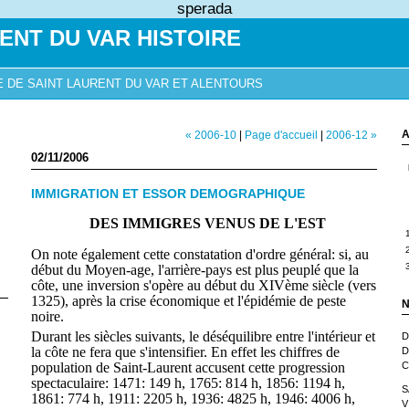
sperada
ENT DU VAR HISTOIRE
E DE SAINT LAURENT DU VAR ET ALENTOURS
A
« 2006-10
|
Page d'accueil
|
2006-12 »
02/11/2006
IMMIGRATION ET ESSOR DEMOGRAPHIQUE
DES IMMIGRES VENUS DE L'EST
On note également cette constatation d'ordre général: si, au
début du Moyen-age, l'arrière-pays est plus peuplé que la
côte, une inversion s'opère au début du XIVème siècle (vers
1325), après la crise économique et l'épidémie de peste
N
noire.
Durant les siècles suivants, le déséquilibre entre l'inté­rieur et
D
la côte ne fera que s'intensifier. En effet les chiffres de
D
population de Saint-Laurent accusent cette progression
C
spectaculaire: 1471: 149 h, 1765: 814 h, 1856: 1194 h,
S
1861: 774 h, 1911: 2205 h, 1936: 4825 h, 1946: 4006 h,
V