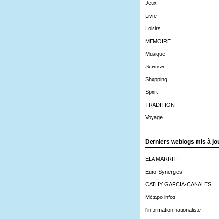
Jeux
Livre
Loisirs
MEMOIRE
Musique
Science
Shopping
Sport
TRADITION
Voyage
Derniers weblogs mis à jo
ELA MARRITI
Euro-Synergies
CATHY GARCIA-CANALES
Métapo infos
l'information nationaliste