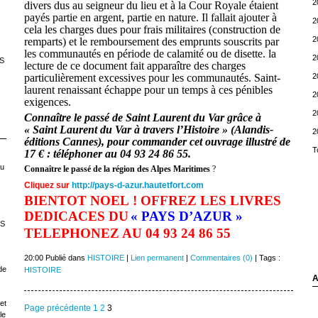
2
divers dus au seigneur du lieu et à la Cour Royale étaient
payés partie en argent, partie en nature. Il fallait ajouter à
2
cela les charges dues pour frais militaires (construction de
2
rem­parts) et le remboursement des emprunts souscrits par
les communautés en période de calamité ou de disette. la
2
S
lec­ture de ce document fait apparaître des charges
particulière­ment excessives pour les communautés. Saint-
2
laurent renais­sant échappe pour un temps à ces pénibles
2
exigences.
2
Connaître le passé de Saint Laurent du Var grâce à
« Saint Laurent du Var à travers l’Histoire » (Alandis-
2
éditions Cannes), pour commander cet ouvrage illustré de
T
17 € : téléphoner au 04 93 24 86 55.
ou
Connaître le passé de la région des Alpes Maritimes
?
Cliquez sur
http://pays-d-azur.hautetfort.com
BIENTOT NOEL ! OFFREZ LES LIVRES
DEDICACES DU
« PAYS D’AZUR »
LS
TELEPHONEZ AU 04 93 24 86 55
20:00 Publié dans
HISTOIRE
|
Lien permanent
|
Commentaires (0)
| Tags :
de
HISTOIRE
A
et
Page précédente
1
2
3
le