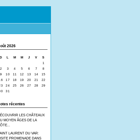
oût 2026
D
L
M
M
J
V
S
1
2
3
4
5
6
7
8
9
10
11
12
13
14
15
16
17
18
19
20
21
22
23
24
25
26
27
28
29
30
31
otes récentes
ÉCOUVRIR LES CHÂTEAUX
U MOYEN ÂGES DE LA
ÔTE...
AINT LAURENT DU VAR:
ISITE PROMENADE DANS