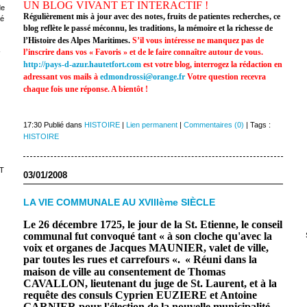
UN BLOG VIVANT ET INTERACTIF !
de
Régulièrement mis à jour avec des notes, fruits de patientes recherches, ce
sé
blog reflète le passé méconnu, les traditions, la mémoire et la richesse de
l’Histoire des Alpes Maritimes.
S’il vous intéresse ne manquez pas de
-
l’inscrire dans vos « Favoris » et de le faire connaître autour de vous.
http://pays-d-azur.hautetfort.com
est votre blog,
interrogez la rédaction en
adressant vos mails à
edmondrossi@orange.fr
Votre question recevra
chaque fois une réponse. A bientôt !
17:30 Publié dans
HISTOIRE
|
Lien permanent
|
Commentaires (0)
| Tags :
HISTOIRE
T
03/01/2008
LA VIE COMMUNALE AU XVIIIème SIÈCLE
Le 26 décembre 1725, le jour de la St. Etienne, le conseil
communal fut convoqué tant « à son cloche qu'avec la
voix et organes de Jacques MAUNIER, valet de ville,
par toutes les rues et carrefours «.
« Réuni dans la
maison de ville au consentement de Thomas
CAVALLON, lieutenant du juge de St. Laurent, et à la
requête des consuls Cyprien EUZIERE et Antoine
GARNIER pour l'élection de la nouvelle municipalité,