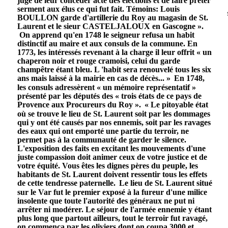
juge de leur concéder acte des élections et de faire prêter
serment aux élus ce qui fut fait. Témoins: Louis
BOULLON garde d'artillerie du Roy au magasin de St.
Laurent et le sieur CASTELJALOUX en Gascogne ».
On apprend qu'en 1748 le seigneur refusa un habit
distinctif au maire et aux consuls de la commune. En
1773, les intéressés revenant à la charge il leur offrit « un
chaperon noir et rouge cramoisi, celui du garde
champêtre étant bleu. L 'habit sera renouvelé tous les six
ans mais laissé à la mairie en cas de décès... »
En 1748,
les consuls adressèrent « un mémoire représentatif »
présenté par les députés des « trois états de ce pays de
Provence aux Procureurs du Roy ».
« Le pitoyable état
où se trouve le lieu de St. Laurent soit par les dommages
qui y ont été causés par nos ennemis, soit par les ravages
des eaux qui ont emporté une partie du terroir, ne
permet pas à la communauté de garder le silence.
L'exposition des faits en excitant les mouvements d'une
juste compassion doit animer ceux de votre justice et de
votre équité. Vous êtes les dignes pères du peuple, les
habitants de St. Laurent doivent ressentir tous les effets
de cette tendresse paternelle.
Le lieu de St. Laurent situé
sur le Var fut le premier exposé à la fureur d'une milice
insolente que toute l'autorité des généraux ne put ni
arrêter ni modérer. Le séjour de l'armée ennemie y étant
plus long que partout ailleurs, tout le terroir fut ravagé,
on commença par les oliviers dont on coupa 3000 et