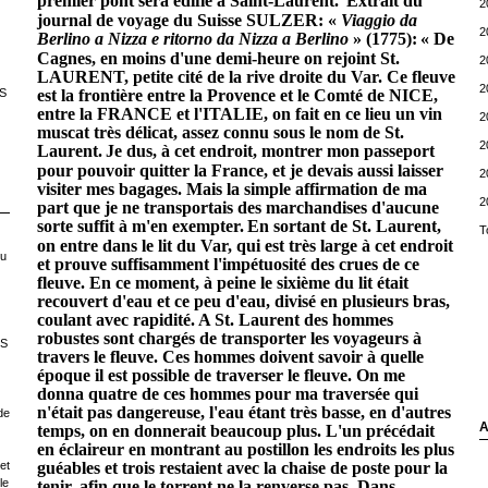
premier pont sera édifié à Saint-Laurent.
Extrait du
2
journal de voyage du Suisse SULZER: «
Viaggio da
2
Berlino a Nizza e ritorno da Nizza a Berlino
» (1775):
« De
Cagnes, en moins d'une demi-heure on rejoint St.
2
LAURENT, petite cité de la rive droite du Var. Ce fleuve
2
S
est la frontière entre la Provence et le Comté de NICE,
entre la FRANCE et l'ITALIE, on fait en ce lieu un vin
2
muscat très délicat, assez connu sous le nom de St.
2
Laurent.
Je dus, à cet endroit, montrer mon passeport
pour pouvoir quitter la France, et je devais aussi laisser
2
visiter mes bagages. Mais la simple affirmation de ma
2
part que je ne transportais des marchandises d'aucune
sorte suffit à m'en exempter.
En sortant de St. Laurent,
T
on entre dans le lit du Var, qui est très large à cet endroit
ou
et prouve suffisamment l'impétuosité des crues de ce
fleuve. En ce moment, à peine le sixième du lit était
recouvert d'eau et ce peu d'eau, divisé en plusieurs bras,
coulant avec rapidité. A St. Laurent des hommes
robustes sont chargés de transporter les voyageurs à
LS
travers le fleuve. Ces hommes doivent savoir à quelle
époque il est possible de traverser le fleuve. On me
donna quatre de ces hommes pour ma traversée qui
n'était pas dangereuse, l'eau étant très basse, en d'autres
de
A
temps, on en donnerait beaucoup plus. L'un précédait
en éclaireur en montrant au postillon les endroits les plus
et
guéables et trois restaient avec la chaise de poste pour la
le
tenir, afin que le torrent ne la renverse pas. Dans