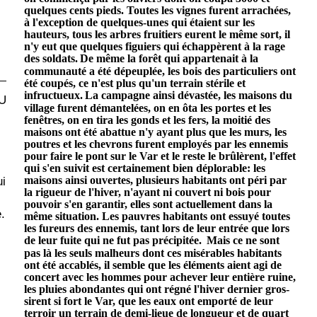
quelques cents pieds. Toutes les vignes furent arrachées,
à l'exception de quelques-unes qui étaient sur les
hauteurs, tous les arbres fruitiers eurent le même sort, il
n'y eut que quelques figuiers qui échappèrent à la rage
des soldats.
De même la forêt qui appartenait à la
communauté a été dépeuplée, les bois des particuliers ont
été coupés, ce n'est plus qu'un terrain stérile et
infructueux.
La campagne ainsi dévastée, les maisons du
U
village furent démantelées, on en ôta les portes et les
fenêtres, on en tira les gonds et les fers, la moitié des
maisons ont été abattue n'y ayant plus que les murs, les
poutres et les chevrons furent employés par les ennemis
pour faire le pont sur le Var et le reste le brûlèrent, l'effet
qui s'en suivit est certainement bien déplorable: les
maisons ainsi ouvertes, plusieurs habitants ont péri par
ui
la rigueur de l'hiver, n'ayant ni couvert ni bois pour
pouvoir s'en garantir, elles sont actuellement dans la
.
même situation. Les pauvres habitants ont essuyé toutes
les fureurs des ennemis, tant lors de leur entrée que lors
de leur fuite qui ne fut pas précipitée.
Mais ce ne sont
pas là les seuls malheurs dont ces misérables habitants
ont été accablés, il semble que les éléments aient agi de
concert avec les hommes pour achever leur entière ruine,
les pluies abondantes qui ont régné l'hiver dernier gros­
sirent si fort le Var, que les eaux ont emporté de leur
terroir un terrain de demi-lieue de longueur et de quart