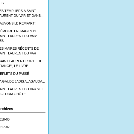
ES...
ES TEMPLIERS À SAINT
AURENT DU VAR ET DANS...
AUVONS LE REMPART!
ÉMOIRE EN IMAGES DE
AINT LAURENT DU VAR:
ES...
ES MAIRES RÉCENTS DE
AINT LAURENT DU VAR
SAINT LAURENT PORTE DE
RANCE", LE LIVRE
EFLETS DU PASSÉ
A GAUDE JADIS ALAGAUDA...
AINT LAURENT DU VAR :« LE
ICTORIA »,HÔTEL,...
rchives
018-05
017-07