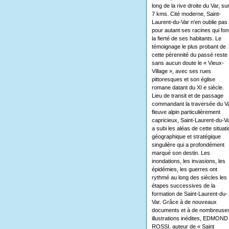
long de la rive droite du Var, su
7 kms. Cité moderne, Saint-
Laurent-du-Var n'en oublie pas
pour autant ses racines qui fon
la fierté de ses habitants. Le
témoignage le plus probant de
cette pérennité du passé reste
sans aucun doute le « Vieux-
Village », avec ses rues
pittoresques et son église
romane datant du XI e siècle.
Lieu de transit et de passage
commandant la traversée du Va
fleuve alpin particulièrement
capricieux, Saint-Laurent-du-V
a subi les aléas de cette situati
géographique et stratégique
singulière qui a profondément
marqué son destin. Les
inondations, les invasions, les
épidémies, les guerres ont
rythmé au long des siècles les
étapes successives de la
formation de Saint-Laurent-du-
Var. Grâce à de nouveaux
documents et à de nombreuse
illustrations inédites, EDMOND
ROSSI, auteur de « Saint