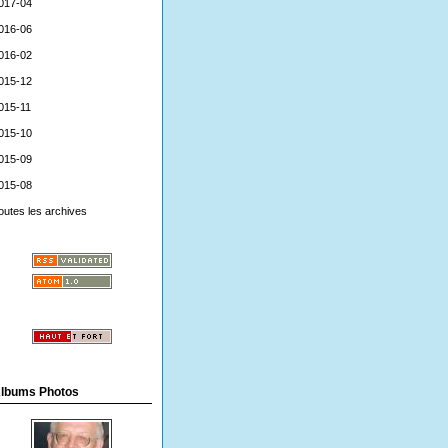
017-04
016-06
016-02
015-12
015-11
015-10
015-09
015-08
outes les archives
lbums Photos