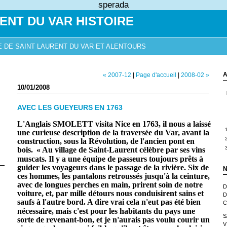
sperada
ENT DU VAR HISTOIRE
E DE SAINT LAURENT DU VAR ET ALENTOURS
A
« 2007-12
|
Page d'accueil
|
2008-02 »
10/01/2008
AVEC LES GUEYEURS EN 1763
L'Anglais SMOLETT visita Nice en 1763, il nous a laissé
une curieuse description de la traversée du Var, avant la
construction, sous la Révolution, de l'ancien pont en
bois.
« Au village de Saint-Laurent célèbre par ses vins
muscats. Il y a une équipe de passeurs toujours prêts à
guider les voyageurs dans le passage de la rivière. Six de
N
ces hommes, les pantalons retroussés jusqu'à la ceinture,
avec de longues perches en main, prirent soin de notre
D
voiture, et, par mille détours nous conduisirent sains et
D
saufs à l'autre bord.
A dire vrai cela n'eut pas été bien
C
nécessaire, mais c'est pour les habitants du pays une
S
sorte de revenant-bon, et je n'aurais pas voulu courir un
V