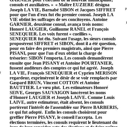
consuls et auxiliaires. »
« Maître EUZIERE désigna
Joseph LA VIE, Barnabé SIBON et Jacques SIFFRET
P
pour que l'un d'eux fut élu premier consul. Joseph LA
VIE obtint les suffrages de ses concitoyens. Antoine
GARNIER, deuxième consul, avança trois noms:
Honoré LAUGIER, Guillaume RANEL et François
SENEQUIER. Les voix furent « cueillies »,
SENEQUIER fut élu. Suivant l'usage, les sieurs consuls
proposèrent SIFFRET et SIBON, dont il a été question,
pour en faire des premiers magistrats, ainsi que Pierre
PISANI, pour que l'un d'eux obtint la charge de
trésorier: SIBON l'emporta.
Les consuls demandèrent
ensuite que Jean PISANY et Antoine POURTANIER,
fussent auditeurs des comptes ce qui fut agréé.
Joseph
LA VIE, François SENEQUIER et Cyprien MERISON
U
regardeur, exprimèrent le désir de se voir remplacés par
Gaspard BRUN, Vincent COTTON et Antoine
BAUTTIER. Le vœu plut.
Les estimateurs Honoré
SElVE, Georges SAUVAIGON lancèrent les noms
d'Honoré LAUGIER et Joseph LAIVE. Comme Louis
LAIVE, autre estimateur, était absent, les
consuls
portèrent l'intérêt de l'assemblée sur Pierre BARBERIS,
ce qui fut adopté.
Enfin les consuls choisirent pour
greffier Pierre PISANY, le conseil l'accepta.
Les
élections terminées, les consuls requirent le lieutenant du