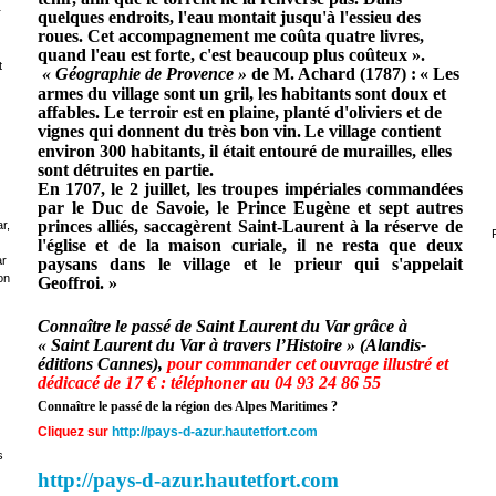
r
quelques endroits, l'eau montait jusqu'à l'essieu des
roues. Cet accompagnement me coûta quatre livres,
quand l'eau est forte, c'est beaucoup plus coûteux ».
t
« Géographie de Provence »
de M. Achard (1787) :
« Les
armes du village sont un gril, les habitants sont doux et
affables. Le terroir est en plaine, planté d'oliviers et de
vignes qui donnent du très bon vin.
Le village contient
environ 300 habitants, il était entouré de murailles, elles
sont détruites en partie.
En 1707, le 2 juillet, les troupes impériales commandées
par le Duc de Savoie, le Prince Eugène et sept autres
princes alliés, saccagèrent Saint-Laurent à la réserve de
r,
l'église et de la maison curiale, il ne resta que deux
ar
paysans dans le village et le prieur qui s'appelait
on
Geoffroi. »
Connaître le passé de Saint Laurent du Var grâce à
« Saint Laurent du Var à travers l’Histoire » (Alandis-
éditions Cannes),
pour commander cet ouvrage illustré et
dédicacé de 17 € : téléphoner au 04 93 24 86 55
Connaître le passé de la région des Alpes Maritimes ?
Cliquez sur
http://pays-d-azur.hautetfort.com
s
http://pays-d-azur.hautetfort.com