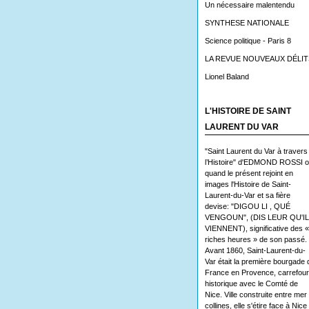
Un nécessaire malentendu
SYNTHESE NATIONALE
Science politique - Paris 8
LA REVUE NOUVEAUX DÉLIT
Lionel Baland
L'HISTOIRE DE SAINT
LAURENT DU VAR
"Saint Laurent du Var à travers
l’Histoire" d'EDMOND ROSSI 
quand le présent rejoint en
images l'Histoire de Saint-
Laurent-du-Var et sa fière
devise: "DIGOU LI , QUÉ
VENGOUN", (DIS LEUR QU'I
VIENNENT), significative des «
riches heures » de son passé.
Avant 1860, Saint-Laurent-du-
Var était la première bourgade 
France en Provence, carrefour
historique avec le Comté de
Nice. Ville construite entre mer 
collines, elle s'étire face à Nice 