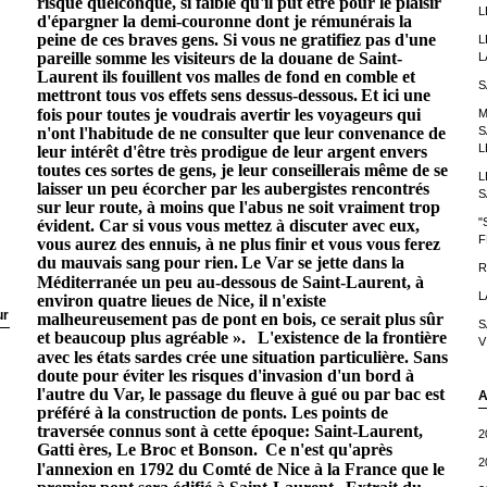
risque quelconque, si faible qu'il put être pour le plaisir
L
d'épargner la demi-couronne dont je rémunérais la
peine de ces braves gens. Si vous ne gratifiez pas d'une
L
pareille somme les visiteurs de la douane de Saint-
L
Laurent ils fouillent vos malles de fond en comble et
S
mettront tous vos effets sens dessus-dessous.
Et ici une
fois pour toutes je voudrais avertir les voyageurs qui
M
n'ont l'habitude de ne consulter que leur convenance de
S
L
leur intérêt d'être très prodigue de leur argent envers
toutes ces sortes de gens, je leur conseillerais même de se
L
laisser un peu écorcher par les aubergistes rencontrés
S
sur leur route, à moins que l'abus ne soit vraiment trop
"
évident. Car si vous vous mettez à discuter avec eux,
F
vous aurez des ennuis, à ne plus finir et vous vous ferez
du mauvais sang pour rien.
Le Var se jette dans la
R
Méditerranée un peu au-dessous de Saint-Laurent, à
L
environ quatre lieues de Nice, il n'existe
ur
malheureusement pas de pont en bois, ce serait plus sûr
S
et beaucoup plus agréable ».
L'existence de la frontière
V
avec les états sardes crée une situation particulière. Sans
doute pour éviter les risques d'invasion d'un bord à
l'autre du Var, le passage du fleuve à gué ou par bac est
A
préféré à la construction de ponts. Les points de
traversée connus sont à cette époque: Saint-Laurent,
2
Gatti ères, Le Broc et Bonson.
Ce n'est qu'après
2
l'annexion en 1792 du Comté de Nice à la France que le