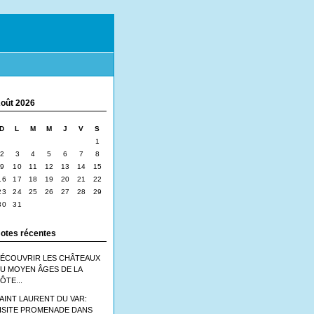
oût 2026
D
L
M
M
J
V
S
1
2
3
4
5
6
7
8
9
10
11
12
13
14
15
16
17
18
19
20
21
22
23
24
25
26
27
28
29
30
31
otes récentes
ÉCOUVRIR LES CHÂTEAUX
U MOYEN ÂGES DE LA
ÔTE...
AINT LAURENT DU VAR:
ISITE PROMENADE DANS