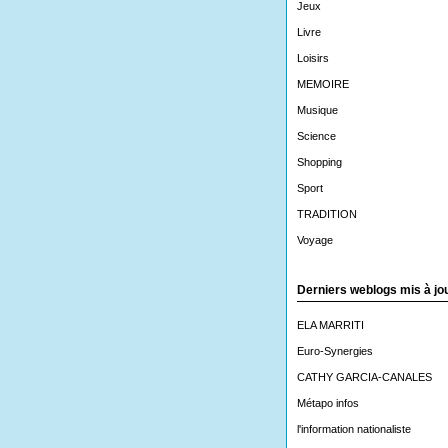
Jeux
Livre
Loisirs
MEMOIRE
Musique
Science
Shopping
Sport
TRADITION
Voyage
Derniers weblogs mis à jo
ELA MARRITI
Euro-Synergies
CATHY GARCIA-CANALES
Métapo infos
l'information nationaliste