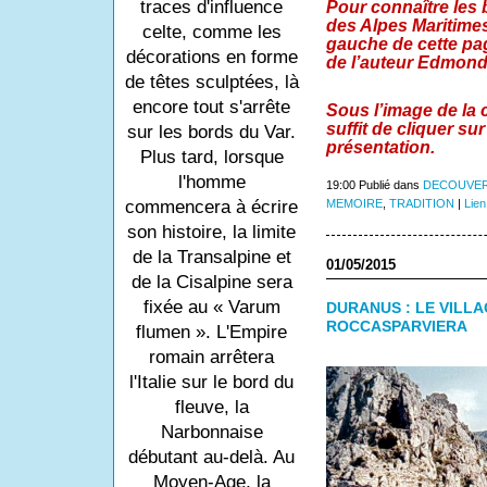
traces d'influence
Pour connaître les 
des Alpes Maritimes
celte, comme les
gauche de cette pag
décorations en forme
de l’auteur Edmon
de têtes sculptées, là
encore tout s'arrête
Sous l’image de la co
suffit de cliquer sur
sur les bords du Var.
présentation.
Plus tard, lorsque
l'homme
19:00 Publié dans
DECOUVER
MEMOIRE
,
TRADITION
|
Lien
commencera à écrire
son histoire, la limite
de la Transalpine et
01/05/2015
de la Cisalpine sera
fixée au « Varum
DURANUS : LE VILLA
ROCCASPARVIERA
flumen ». L'Empire
romain arrêtera
l'Italie sur le bord du
fleuve, la
Narbonnaise
débutant au-delà. Au
Moyen-Age, la