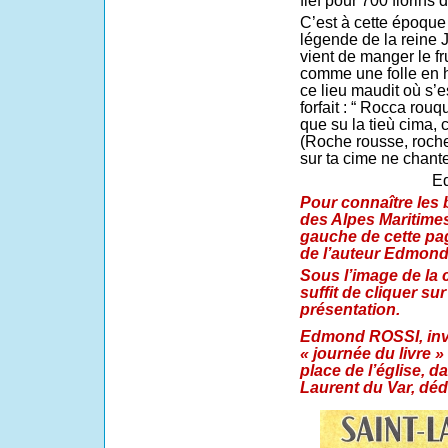
fief pour 700 florins d
C’est à cette époque
légende de la reine J
vient de manger le fru
comme une folle en h
ce lieu maudit où s’
forfait : “ Rocca rou
que su la tieù cima, c
(Roche rousse, roche
sur ta cime ne chanter
E
Pour connaître les 
des Alpes Maritimes
gauche de cette pag
de l’auteur Edmon
Sous l’image de la co
suffit de cliquer sur
présentation.
Edmond ROSSI, invi
« journée du livre »
place de l’église, d
Laurent du Var, déd