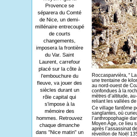
Provence se
séparera du Comté
de Nice, un demi-
millénaire entrecoupé
de courts
changements,
imposera la frontière
du Var. Saint
Laurent, carrefour
placé sur la côte à
Roccasparvièra, “ La 
l'embouchure du
une trentaine de kil
fleuve, va jouer des
au nord-ouest de Coa
siècles durant un
confondues à la roch
mètres d’altitude, au
rôle capital qui
reliant les vallées de
s'impose à la
Ce village fantôme p
mémoire des
sanglantes, où curie
hommes. Retrouvez
l’anthropophagie da
Moyen Age, ce lieu s
chaque dimanche
après l’assassinat d
dans "Nice matin" un
réveillon de Noël 135