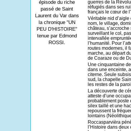
épisode du riche
guerres de la Révolu
réfugiés dans ses ru
passé de Saint
français le cœur de l’
Laurent du Var dans
Véritable nid d’aigle
la chronique "UN
nom, le village, domi
château, s’accroche 
PEU D'HISTOIRE"
surveillant le col, p
tenue par Edmond
intervallée emprunté
ROSSI.
l’humanité. Pour l’att
routes modernes, il 
marche, au départ d
de Coaraze ou de D
Une cinquantaine de 
dans une enceinte, av
citerne. Seule subsis
sud, la chapelle Sain
les restes de la paroi
La découverte de cér
atteste d’une occupa
probablement poste 
silex taillé et une ha
repoussent la fréque
lointains (Néolithique
Roccasparvièra pénèt
l’Histoire dans deux 