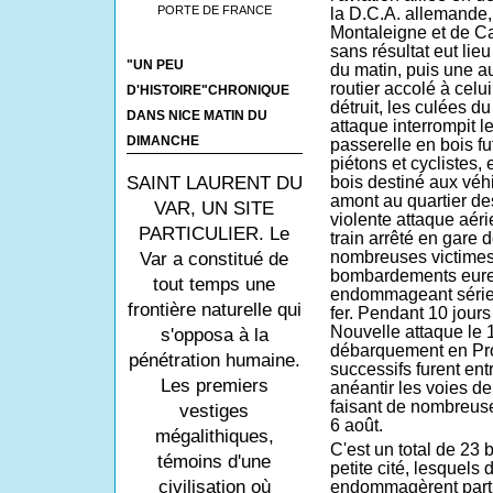
PORTE DE FRANCE
la D.C.A. allemande, 
Montaleigne et de C
sans résultat eut li
"UN PEU
du matin, puis une a
routier accolé à celu
D'HISTOIRE"CHRONIQUE
détruit, les culées d
DANS NICE MATIN DU
attaque interrompit le
DIMANCHE
passerelle en bois fut
piétons et cyclistes, 
bois destiné aux véh
SAINT LAURENT DU
amont au quartier de
VAR, UN SITE
violente attaque aéri
PARTICULIER. Le
train arrêté en gare 
nombreuses victime
Var a constitué de
bombardements eurent 
tout temps une
endommageant série
frontière naturelle qui
fer. Pendant 10 jours 
Nouvelle attaque le 12
s'opposa à la
débarquement en Pro
pénétration humaine.
successifs furent entr
Les premiers
anéantir les voies d
faisant de nombreuse
vestiges
6 août.
mégalithiques,
C'est un total de 23
témoins d'une
petite cité, lesquels
civilisation où
endommagèrent partie