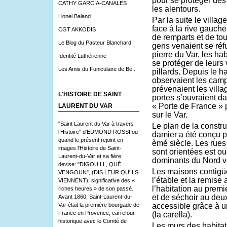
pour se protéger des
CATHY GARCIA-CANALES
les alentours.
Lionel Baland
Par la suite le villa
face à la rive gauch
CGT AKKODIS
de remparts et de tou
Le Blog du Pasteur Blanchard
gens venaient se réfu
pierre du Var, les ha
Identité Luthérienne
se protéger de leurs 
Les Amis du Funiculaire de Be...
pillards. Depuis le h
observaient les cam
prévenaient les vill
L'HISTOIRE DE SAINT
portes s’ouvraient da
« Porte de France » p
LAURENT DU VAR
sur le Var.
"Saint Laurent du Var à travers
Le plan de la constru
l’Histoire" d'EDMOND ROSSI ou
damier a été conçu p
quand le présent rejoint en
èmé siècle. Les rues 
images l'Histoire de Saint-
sont orientées est ou
Laurent-du-Var et sa fière
dominants du Nord ve
devise: "DIGOU LI , QUÉ
Les maisons contigü
VENGOUN", (DIS LEUR QU'ILS
l’étable et la remise
VIENNENT), significative des «
l’habitation au premi
riches heures » de son passé.
et de séchoir au deu
Avant 1860, Saint-Laurent-du-
Var était la première bourgade de
accessible grâce à u
France en Provence, carrefour
(la carella).
historique avec le Comté de
Les murs des habita