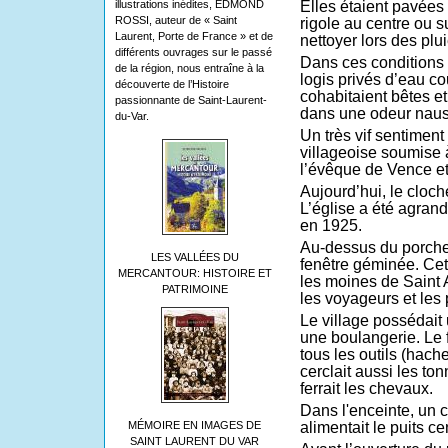
illustrations inédites, EDMOND
Elles étaient pavées
ROSSI, auteur de « Saint
rigole au centre ou s
Laurent, Porte de France » et de
nettoyer lors des plui
différents ouvrages sur le passé
Dans ces conditions 
de la région, nous entraîne à la
logis privés d’eau co
découverte de l’Histoire
cohabitaient bêtes e
passionnante de Saint-Laurent-
dans une odeur nau
du-Var.
Un très vif sentimen
villageoise soumise à
l’évêque de Vence et
Aujourd’hui, le cloch
L’église a été agrand
en 1925.
Au-dessus du porche 
LES VALLÉES DU
fenêtre géminée. Cet 
MERCANTOUR: HISTOIRE ET
les moines de Saint 
PATRIMOINE
les voyageurs et les
Le village possédait
une boulangerie. Le f
tous les outils (hache
cerclait aussi les to
ferrait les chevaux.
Dans l'enceinte, un 
MÉMOIRE EN IMAGES DE
alimentait le puits cen
SAINT LAURENT DU VAR