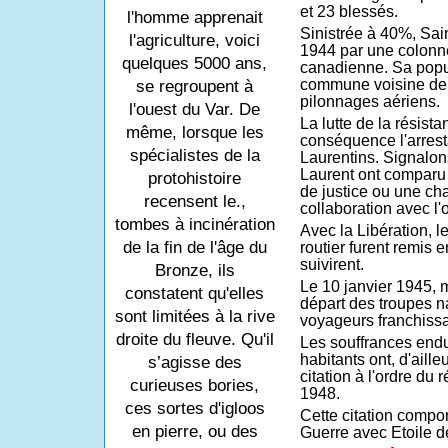
et 23 blessés.
l'homme apprenait
Sinistrée à 40%, Sain
l'agriculture, voici
1944 par une colonn
quelques 5000 ans,
canadienne. Sa popul
commune voisine de
se regroupent à
pilonnages aériens.
l'ouest du Var. De
La lutte de la résista
même, lorsque les
conséquence l'arresta
spécialistes de la
Laurentins.
Signalons
Laurent ont comparu 
protohistoire
de justice ou une ch
recensent le.,
collaboration avec l'
tombes à incinération
Avec la Libération, l
de la fin de l'âge du
routier furent remis 
suivirent.
Bronze, ils
Le 10 janvier 1945, 
constatent qu'elles
départ des troupes na
sont limitées à la rive
voyageurs franchissai
droite du fleuve. Qu'il
Les souffrances endur
habitants ont, d'aill
s’agisse des
citation à l'ordre du
curieuses bories,
1948.
ces sortes d'igloos
Cette citation comport
en pierre, ou des
Guerre avec Etoile d