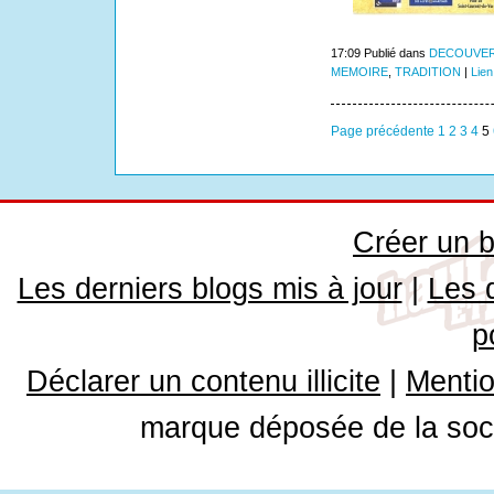
17:09 Publié dans
DECOUVER
MEMOIRE
,
TRADITION
|
Lien
Page précédente
1
2
3
4
5
Créer un b
Les derniers blogs mis à jour
|
Les 
p
Déclarer un contenu illicite
|
Mentio
marque déposée de la soci