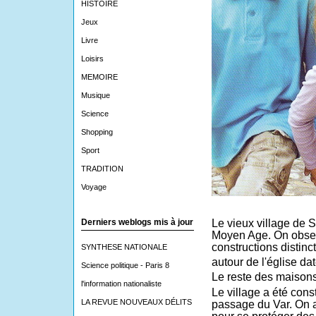
HISTOIRE
Jeux
Livre
Loisirs
MEMOIRE
Musique
Science
Shopping
Sport
TRADITION
Voyage
Derniers weblogs mis à jour
Le vieux village de S
Moyen Age. On obser
constructions distinc
SYNTHESE NATIONALE
autour de l'église da
Science politique - Paris 8
Le reste des maison
l'information nationaliste
Le village a été cons
LA REVUE NOUVEAUX DÉLITS
passage du Var. On a