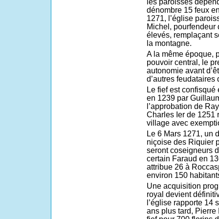
les paroisses dépend
dénombre 15 feux en 
1271, l’église parois
Michel, pourfendeur 
élevés, remplaçant s
la montagne.
A la même époque, pr
pouvoir central, le 
autonomie avant d’ê
d’autres feudataires 
Le fief est confisqué
en 1239 par Guillaum
l’approbation de Ra
Charles Ier de 1251 
village avec exempti
Le 6 Mars 1271, un d
niçoise des Riquier 
seront coseigneurs 
certain Faraud en 13
attribue 26 à Roccas
environ 150 habitant
Une acquisition prog
royal devient définit
l’église rapporte 14 
ans plus tard, Pierre