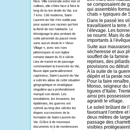
Nice. Ville construite entre mer et
se composaient de gal
collines, elle s'étire face à Nice le
qui assemblés forma
long de la rive droite du Var, sur
chats » typiques de S
7 kms. Cité moderne, Saint-
Laurent-du-Var n'en oublie pas
Dans le passé les vil
pour autant ses racines qui font
travaillaient la terre.
la fierté de ses habitants. Le
l'élevage. Les bonne
témoignage le plus probant de
se nourrir. Mais ils 
cette pérennité du passé reste
importants à l'évêque 
sans aucun doute le « Vieux-
Suite aux mauvaises 
Village », avec ses rues
sécheresse et aux plu
pittoresques et son église
souffert de la famine
romane datant du XI e siècle.
reprises, des pillard
Lieu de transit et de passage
provisions ou détruit 
commandant la traversée du Var,
A la suite de la guer
fleuve alpin particulièrement
capricieux, Saint-Laurent-du-Var
dépéri et la peste no
a subi les aléas de cette situation
Pour la faire renaîtr
géographique et stratégique
Monso, seigneur du li
singulière qui a profondément
ligures d’Italie. Tren
marqué son destin. Les
ainsi pris possession
inondations, les invasions, les
agrandi le village.
épidémies, les guerres ont
Le soleil brûlant de l
rythmé au long des siècles les
favorisant l'ombre et
étapes successives de la
deux mètres de large
formation de Saint-Laurent-du-
passage des charret
Var. Grâce à de nouveaux
visibles protégeaient
documents et à de nombreuses