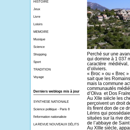
HISTOIRE
Jeux
Livre
Loisirs
MEMOIRE
Musique
Science
Perché sur une avan
Shopping
qui domine à 1 037 m 
Sport
caractère
médiéval, 
d’oliviers.
TRADITION
« Broc » ou « Brec 
Voyage
sait que les Romains
mais la commune actu
communautés médiéva
Derniers weblogs mis à jour
d’Oliva
et Dos Fraïre
Au XIIe siècle les c
SYNTHESE NATIONALE
perçoivent un droit 
ils firent don de ce 
Science politique - Paris 8
Lérins qui possédaie
l'information nationaliste
situées sur la rive d
de l’abbaye de Saint
LA REVUE NOUVEAUX DÉLITS
Au XIIIe siècle, appa