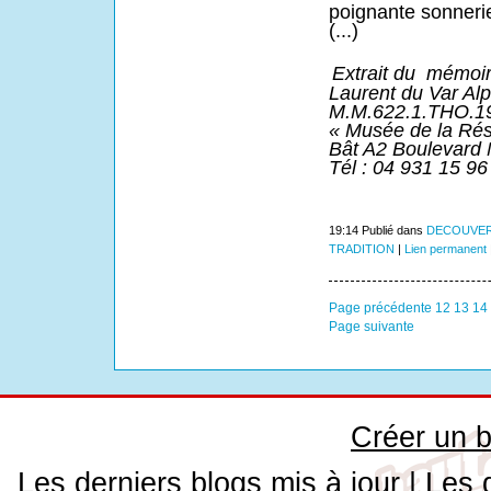
poignante sonneri
(...)
Extrait du mémoi
Laurent du Var Alp
M.M.622.1.THO.199
« Musée de la Rés
Bât A2 Boulevard
Tél : 04 931 15 96
19:14 Publié dans
DECOUVER
TRADITION
|
Lien permanent
Page précédente
12
13
14
Page suivante
Créer un b
Les derniers blogs mis à jour
|
Les 