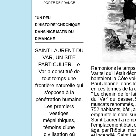
PORTE DE FRANCE
"UN PEU
D'HISTOIRE"CHRONIQUE
DANS NICE MATIN DU
DIMANCHE
SAINT LAURENT DU
VAR, UN SITE
PARTICULIER. Le
Remontons le temps e
Var a constitué de
Var tel qu'il était déc
tout temps une
hantaient la Côte voi
Paul Joanne, dans l
frontière naturelle qui
en ces termes de la 
s'opposa à la
" Le chemin de fer fa
du "Var" qui dessert 
pénétration humaine.
muscats renommés, sc
Les premiers
752 habitants, bâti, a
vestiges
emprunte le nom, sur
Saint Laurent a remp
mégalithiques,
l'emplacement était 
témoins d'une
âge, par l'hôpital mo
civilisation où
et incendié. Saint Lau