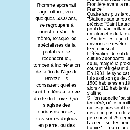
Frontière avant la r
l'homme apprenait
France."
l'agriculture, voici
Quatre ans plus tar
quelques 5000 ans,
"Stations sanitaires 
précise: "Saint Laure
se regroupent à
pont du Var, brillant a
l'ouest du Var. De
un kilomètre de la me
même, lorsque les
à Antibes, est une ch
environs se revêtent d
spécialistes de la
le vin muscat.
protohistoire
L'élévation du sol d
recensent le.,
culture abondante lui
doux, malgré la prox
tombes à incinération
courant réfrigérant du
de la fin de l'âge du
En 1931, le syndicat d
lui aussi son guide, 
Bronze, ils
1500 habitants en 19
constatent qu'elles
alors 4112 habitants
sont limitées à la rive
s'affine.
Si l'on rappelle "sa s
droite du fleuve. Qu'il
tempéré, où le brouill
s’agisse des
où les pluies sont trè
curieuses bories,
descend pas au-desso
peu souvent 25 degr
ces sortes d'igloos
l'accent "sur les no
en pierre, ou des
trouve." "L'eau claire