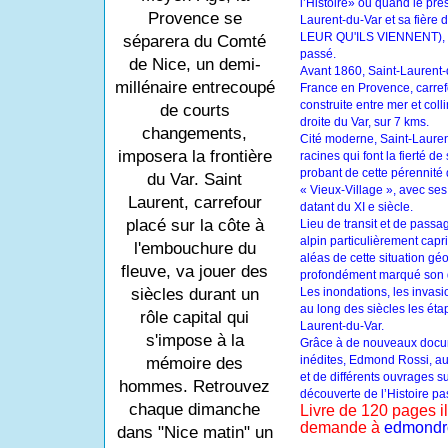
l’Histoire» ou quand le prés
Provence se
Laurent-du-Var et sa fièr
LEUR QU'ILS VIENNENT), si
séparera du Comté
passé.
de Nice, un demi-
Avant 1860, Saint-Laurent-
millénaire entrecoupé
France en Provence, carrefo
construite entre mer et colli
de courts
droite du Var, sur 7 kms.
changements,
Cité moderne, Saint-Lauren
imposera la frontière
racines qui font la fierté d
probant de cette pérennité
du Var. Saint
« Vieux-Village », avec ses
Laurent, carrefour
datant du XI e siècle.
placé sur la côte à
Lieu de transit et de passa
alpin particulièrement capr
l'embouchure du
aléas de cette situation gé
fleuve, va jouer des
profondément marqué son d
Les inondations, les invasi
siècles durant un
au long des siècles les éta
rôle capital qui
Laurent-du-Var.
s'impose à la
Grâce à de nouveaux docum
inédites, Edmond Rossi, au
mémoire des
et de différents ouvrages su
hommes. Retrouvez
découverte de l’Histoire p
chaque dimanche
Livre de 120 pages il
demande à
edmondr
dans "Nice matin" un