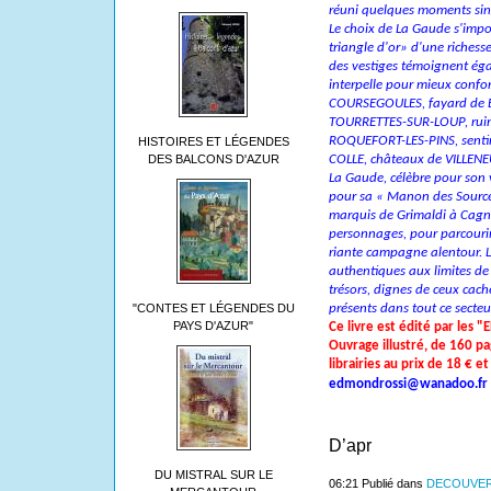
réuni quelques moments singu
Le choix de La Gaude s'impo
triangle d'or» d'une richesse
des vestiges témoignent éga
interpelle pour mieux confor
COURSEGOULES, fayard de 
TOURRETTES-­SUR-LOUP, ruin
ROQUEFORT-LES-PINS, sentine
HISTOIRES ET LÉGENDES
DES BALCONS D'AZUR
COLLE, châteaux de VILLEN
La Gaude, célèbre pour son v
pour sa « Manon des Sources
marquis de Grimaldi à Cagne
personnages, pour parcourir l
riante campagne alentour. L
authentiques aux limites de 
trésors, dignes de ceux caché
"CONTES ET LÉGENDES DU
présents dans tout ce secteu
PAYS D'AZUR"
Ce livre est édité par les
Ouvrage illustré, de 160 pa
librairies au prix de 18 € e
edmondrossi@wanadoo.fr
D’apr
DU MISTRAL SUR LE
06:21 Publié dans
DECOUVER