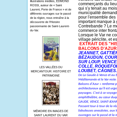
illustrations inédites, EDMOND
commerçants du lieu e
ROSSI, auteur de « Saint
qui s'y tenait au moi
Laurent, Porte de France » et de
municipalité demand
différents ouvrages sur le passé
pour l'ensemble des 
de la région, nous entraîne à la
important manque à 
découverte de l’Histoire
Contrebande ? Le mot 
passionnante de Saint-Laurent-
commerce inter fronta
du-Var.
Lorsque le Var ne con
village périclite, et e
EXTRAIT DES "HI
BALCONS D'AZUR
JEANNET, GATTIÈ
BÉZAUDUN, COUR
SUR LOUP, VENCE,
COLLE, ROQUEFOR
LES VALLÉES DU
LOUBET, CAGNES..
MERCANTOUR: HISTOIRE ET
De La Gaude à Vence et au B
PATRIMOINE
Méditerranée et le Var rest
Balcons d'Azur » renferme po
architecturaux qu'il est urg
paysages. C'est à ce voyage i
amphithéâtre, au cœur duque
GAUDE, VENCE, SAINT-JEANN
Passant tour à tour de la réa
fabuleuses anecdotes, aux l
MÉMOIRE EN IMAGES DE
ouvrages sur le passé et la 
SAINT LAURENT DU VAR