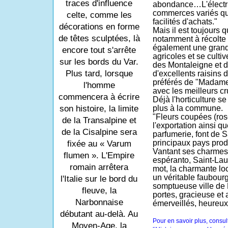
traces d'influence
abondance…L'électrici
commerces variés qui 
celte, comme les
facilités d'achats."
décorations en forme
Mais il est toujours q
de têtes sculptées, là
notamment à récolte 
également une grand
encore tout s'arrête
agricoles et se cultiv
sur les bords du Var.
des Montaleigne et 
Plus tard, lorsque
d'excellents raisins
préférés de "Madame
l'homme
avec les meilleurs c
commencera à écrire
Déjà l'horticulture s
plus à la commune.
son histoire, la limite
"Fleurs coupées (roses
de la Transalpine et
l'exportation ainsi qu
de la Cisalpine sera
parfumerie, font de 
principaux pays prod
fixée au « Varum
Vantant ses charmes
flumen ». L'Empire
espéranto, Saint-Laur
romain arrêtera
mot, la charmante loc
un véritable faubourg
l'Italie sur le bord du
somptueuse ville de 
fleuve, la
portes, gracieuse et a
Narbonnaise
émerveillés, heureux d
débutant au-delà. Au
Pour en savoir plus, consul
Moyen-Age, la