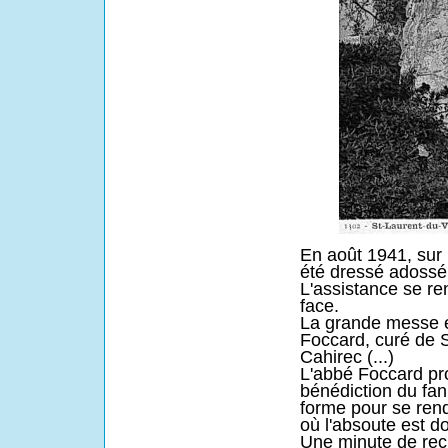
En août 1941, s
ur 
été dressé adossé 
L'assistance se ren
face.
La grande messe e
Foccard, curé de S
Cahirec (...)
L'abbé Foccard pr
bénédiction du fan
forme pour se re
où l'absoute est 
Une minute de recu