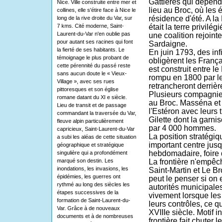
Gattières qui dépenda
Nice. Ville construite entre mer et
lieu au Broc, où les
collines, elle s'étire face à Nice le
résidence d'été. A la
long de la rive droite du Var, sur
7 kms. Cité moderne, Saint-
était la terre privilé
Laurent-du-Var n'en oublie pas
une coalition rejoint
pour autant ses racines qui font
Sardaigne.
la fierté de ses habitants. Le
En juin 1793, des inf
témoignage le plus probant de
obligèrent les França
cette pérennité du passé reste
est construit entre le
sans aucun doute le « Vieux-
rompu en 1800 par le
Village », avec ses rues
retrancheront derrière
pittoresques et son église
Plusieurs compagnie
romane datant du XI e siècle.
au Broc. Masséna et
Lieu de transit et de passage
l'Estéron avec leurs
commandant la traversée du Var,
Gilette dont la garnis
fleuve alpin particulièrement
par 4 000 hommes.
capricieux, Saint-Laurent-du-Var
La position stratégiq
a subi les aléas de cette situation
important centre jus
géographique et stratégique
hebdomadaire, foire d
singulière qui a profondément
marqué son destin. Les
La frontière n'empêc
inondations, les invasions, les
Saint-Martin et Le Br
épidémies, les guerres ont
peut le penser si on 
rythmé au long des siècles les
autorités municipales
étapes successives de la
vivement lorsque les
formation de Saint-Laurent-du-
leurs contrôles, ce q
Var. Grâce à de nouveaux
XVIIIe siècle. Motif i
documents et à de nombreuses
frontière fait chuter l