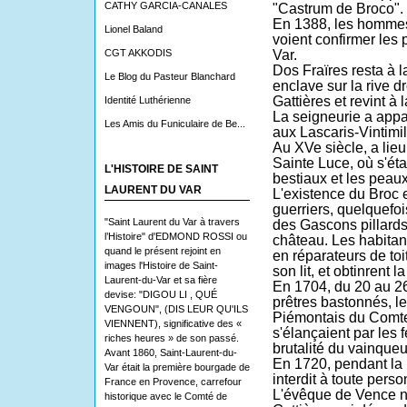
CATHY GARCIA-CANALES
"Castrum de Broco".
En 1388, les hommes
Lionel Baland
voient confirmer les p
CGT AKKODIS
Var.
Dos Fraïres resta à 
Le Blog du Pasteur Blanchard
enclave sur la rive d
Gattières et revint à 
Identité Luthérienne
La seigneurie a app
Les Amis du Funiculaire de Be...
aux Lascaris-Vintimil
Au XVe siècle, a lieu
Sainte Luce, où s'éta
L'HISTOIRE DE SAINT
bestiaux et les peaux
LAURENT DU VAR
L'existence du Broc 
guerriers, quelquefo
"Saint Laurent du Var à travers
des Gascons pillards
l’Histoire" d'EDMOND ROSSI ou
château. Les habita
quand le présent rejoint en
en réparateurs de toi
images l'Histoire de Saint-
son lit, et obtinrent 
Laurent-du-Var et sa fière
En 1704, du 20 au 26 j
devise: "DIGOU LI , QUÉ
prêtres bastonnés, l
VENGOUN", (DIS LEUR QU'ILS
Piémontais du Comte 
VIENNENT), significative des «
s'élançaient par les 
riches heures » de son passé.
brutalité du vainqueu
Avant 1860, Saint-Laurent-du-
En 1720, pendant la 
Var était la première bourgade de
interdit à toute per
France en Provence, carrefour
L'évêque de Vence ne
historique avec le Comté de