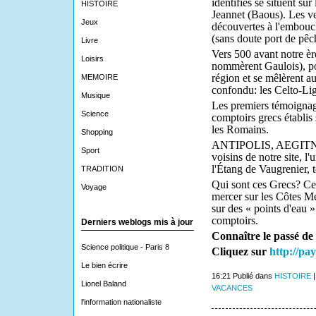
identifiés se si­tuent sur
HISTOIRE
Jeannet (Baous). Les ves
Jeux
découvertes à l'embouc
(sans doute port de pêc
Livre
Vers 500 avant notre èr
Loisirs
nommèrent Gaulois), por
région et se mêlèrent a
MEMOIRE
confon­du: les Celto-Li
Musique
Les premiers témoignage
Science
comptoirs grecs établis 
les Romains.
Shopping
ANTIPOLIS, AEGITNA s
Sport
voisins de notre site, l'
l'Étang de Vaugrenier, t
TRADITION
Qui sont ces Grecs? Ce
Voyage
mercer sur les Côtes Mé
sur des « points d'eau » 
comptoirs.
Derniers weblogs mis à jour
Connaître le passé de
Science politique - Paris 8
Cliquez sur
http://pa
Le bien écrire
16:21 Publié dans
HISTOIRE
Lionel Baland
VACANCES
l'information nationaliste