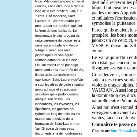
Nice. Ville construite entre mer et
destiné à recevoir les pè
collines, elle s'étire face à Nice le
hôpital fut ensuite dess
long de la rive droite du Var, sur
pal les moines Augustin
7 kms. Cité moderne, Saint-
et militaires fleurissai
Laurent-du-Var n'en oublie pas
symbolise la puissance d
pour autant ses racines qui font
Parce qu'ils avaient le s
la fierté de ses habitants. Le
prospère, les bons moin
témoignage le plus probant de
jaloux; un de ceux-ci, 
cette pérennité du passé reste
VEN­CE, devait au XIII
sans aucun doute le « Vieux-
ennuis.
Village », avec ses rues
pittoresques et son église
Le Var aujourd'hui endi
romane datant du XI e siècle.
n'existait pas encore, un 
Lieu de transit et de passage
divaguer ses eaux capri
commandant la traversée du Var,
Ce « fleuve » , comme 
fleuve alpin particulièrement
sujet à des crues souda
capricieux, Saint-Laurent-du-Var
violents orages alpins, 
a subi les aléas de cette situation
géographique et stratégique
VAU­BAN. Aussi longte
singulière qui a profondément
la do­mination des ducs 
marqué son destin. Les
naturel­le entre Piémon
inondations, les invasions, les
Ainsi nul n'est étonné d
épidémies, les guerres ont
voyageurs arrivaient av
rythmé au long des siècles les
vantes, face à ce fleuve 
étapes successives de la
formation de Saint-Laurent-du-
Connaître le passé de
Var. Grâce à de nouveaux
Cliquez sur
http://pays-d-az
documents et à de nombreuses