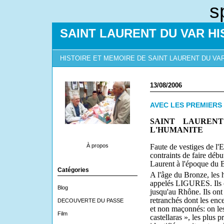
s
SAINT LAURENT DU VAR HI
HISTOIRE ET MEMOIRE DE SAINT LAURENT DU VA
13/08/2006
AVEC LES PREMIER
SAINT LAUREN
L'HUMANITE
À propos
Faute de vestiges de l'
contraints de faire débu
Laurent à l'époque d
Catégories
A l'âge du Bronze, les 
appelés LIGURES. Ils oc
Blog
jusqu'au Rhône. Ils ont
retranchés dont les ence
DECOUVERTE DU PASSE
et non maçonnés: on le
Film
castellaras », les plus 