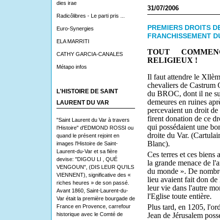
dies irae
31/07/2006
Radicôlibres - Le parti pris ...
PREMIERS DROITS D
Euro-Synergies
FRANCHISSEMENT D
ELA MARRITI
TOUT COMMEN
CATHY GARCIA-CANALES
RELIGIEUX
!
Métapo infos
Il faut attendre le Xllè
chevaliers de Castrum O
L'HISTOIRE DE SAINT
du BROC, dont il ne su
demeures en ruines aprè
LAURENT DU VAR
percevaient un droit de
firent donation de ce d
"Saint Laurent du Var à travers
qui possédaient une bonn
l’Histoire" d'EDMOND ROSSI ou
droite du Var. (Cartula
quand le présent rejoint en
Blanc).
images l'Histoire de Saint-
Laurent-du-Var et sa fière
Ces terres et ces biens 
devise: "DIGOU LI , QUÉ
la grande menace de l'an
VENGOUN", (DIS LEUR QU'ILS
du monde ». De nombreux
VIENNENT), significative des «
lieu avaient fait don de
riches heures » de son passé.
leur vie dans l'autre mo
Avant 1860, Saint-Laurent-du-
l'Eglise toute entière.
Var était la première bourgade de
Plus tard, en 1205, l'or
France en Provence, carrefour
historique avec le Comté de
Jean de Jérusalem pos