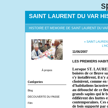
s
SAINT LAURENT DU VAR HI
HISTOIRE ET MEMOIRE DE SAINT LAURENT DU VA
« SAINT LAUREN
L'H
11/06/2007
LES PREMIERS HABI
Lorsque ST. LAURENT 
À propos
boisées de ce fleuve 
s'y installèrent, il n'y
choisirent, comme en t
Catégories
d'habitations la­custr
au débouché de ce fle
Blog
grands sapins qui le b
DECOUVERTE DU PASSE
édifièrent des huttes 
contem­poraines. Ces 
Film
de bois supporté par d