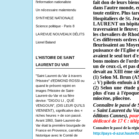
fait don de leurs bien
l'information nationaliste
dans l'autre monde, en 
Un nécessaire malentendu
toute entière.
Plus tar
Hospitaliers de St. Je
SYNTHESE NATIONALE
LAURENT un hô­pital d
Science politique - Paris 8
traversaient le fleuve;
les chevaliers de Rhod
LA REVUE NOUVEAUX DÉLITS
Ces différents ordres 
Lionel Baland
fleurissaient au Moyen
puissance de l'Eglise 
avaient le seul tort d'
L'HISTOIRE DE SAINT
bons moines de l'ordre
LAURENT DU VAR
un de ceux-ci, et pas
devait au XIII ème siè
"Saint Laurent du Var à travers
(1) Selon M. Brun (AN
l’Histoire" d'EDMOND ROSSI ou
.: V) pilotis enfouis à 
quand le présent rejoint en
(2) Selon une étude g
images l'Histoire de Saint-
plus d'eau à l'époque
Laurent-du-Var et sa fière
miocène, pliocène.
devise: "DIGOU LI , QUÉ
Connaître le passé de 
VENGOUN", (DIS LEUR QU'ILS
« Saint Laurent du Var 
VIENNENT), significative des «
éditions Cannes),
pour
riches heures » de son passé.
dédicacé de 17 € : tél
Avant 1860, Saint-Laurent-du-
Var était la première bourgade de
Connaître le passé de la régi
France en Provence, carrefour
http://pays-d-azur.hautetf
historique avec le Comté de