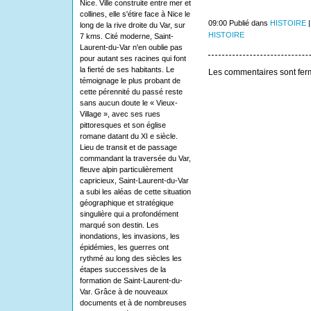
Nice. Ville construite entre mer et
collines, elle s'étire face à Nice le
09:00 Publié dans
HISTOIRE
long de la rive droite du Var, sur
HISTOIRE
7 kms. Cité moderne, Saint-
Laurent-du-Var n'en oublie pas
pour autant ses racines qui font
la fierté de ses habitants. Le
Les commentaires sont fer
témoignage le plus probant de
cette pérennité du passé reste
sans aucun doute le « Vieux-
Village », avec ses rues
pittoresques et son église
romane datant du XI e siècle.
Lieu de transit et de passage
commandant la traversée du Var,
fleuve alpin particulièrement
capricieux, Saint-Laurent-du-Var
a subi les aléas de cette situation
géographique et stratégique
singulière qui a profondément
marqué son destin. Les
inondations, les invasions, les
épidémies, les guerres ont
rythmé au long des siècles les
étapes successives de la
formation de Saint-Laurent-du-
Var. Grâce à de nouveaux
documents et à de nombreuses