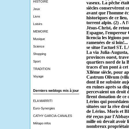
HISTOIRE
vaseux. La pêche était 
siècles conservèrent c
Jeux
avant que l'homme écr
Livre
historiques de ce lieu,
torrent alpin. (2) .
A l
Loisirs
Jésus-Christ, de re­to
MEMOIRE
Espagne, l'empereur
licencia les légions p
Musique
ramenées de si loin!..
Science
se situe l'actuel ST.
La via Julia-Augusta
Shopping
provinces ouest, trave
Sport
quartiers nord de la B
tra­ces d'un pont à ce
TRADITION
Xllème siècle, pour ap
Voyage
Castrum Olivum (vill
dont il ne subsiste a
en ruines après sa dis
Derniers weblogs mis à jour
percevaient un droit d
firent donation de ce 
ELA MARRITI
Lérins qui possédaien
situées sur la rive dr
Euro-Synergies
de Lérins. Moris et Bl
CATHY GARCIA-CANALES
été reçus par l'Abbay
mille où devait avoir 
Métapo infos
nombreux propriétaires