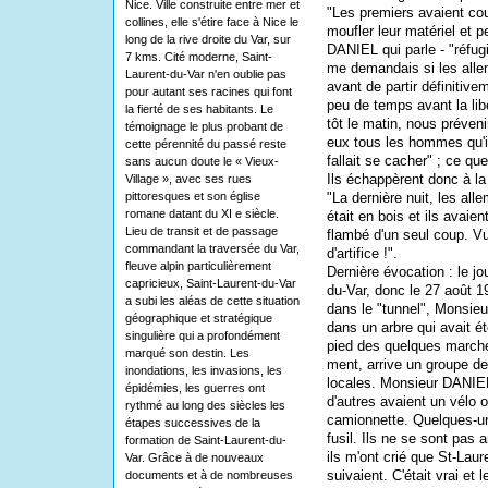
Nice. Ville construite entre mer et
"Les premiers avaient co
collines, elle s'étire face à Nice le
moufler leur matériel et 
long de la rive droite du Var, sur
DANIEL qui parle - "réfugi
7 kms. Cité moderne, Saint-
me demandais si les allem
Laurent-du-Var n'en oublie pas
avant de partir définitive
pour autant ses racines qui font
peu de temps avant la lib
la fierté de ses habitants. Le
tôt le matin, nous préve
témoignage le plus probant de
eux tous les hommes qu'il
cette pérennité du passé reste
fallait se cacher" ; ce q
sans aucun doute le « Vieux-
Ils échappèrent donc à la 
Village », avec ses rues
pittoresques et son église
"La dernière nuit, les all
romane datant du XI e siècle.
était en bois et ils avaie
Lieu de transit et de passage
flambé d'un seul coup. Vu 
commandant la traversée du Var,
d'artifice !".
fleuve alpin particulièrement
Dernière évocation : le jo
capricieux, Saint-Laurent-du-Var
du-Var, donc le 27 août 1
a subi les aléas de cette situation
dans le "tunnel", Monsieur
géographique et stratégique
dans un arbre qui avait é
singulière qui a profondément
pied des quelques marche
marqué son destin. Les
ment, arrive un groupe de
inondations, les invasions, les
locales. Monsieur DANIEL 
épidémies, les guerres ont
d'autres avaient un vélo o
rythmé au long des siècles les
camionnette. Quelques-un
étapes successives de la
fusil. Ils ne se sont pas 
formation de Saint-Laurent-du-
ils m'ont crié que St-Laur
Var. Grâce à de nouveaux
suivaient. C'était vrai et
documents et à de nombreuses