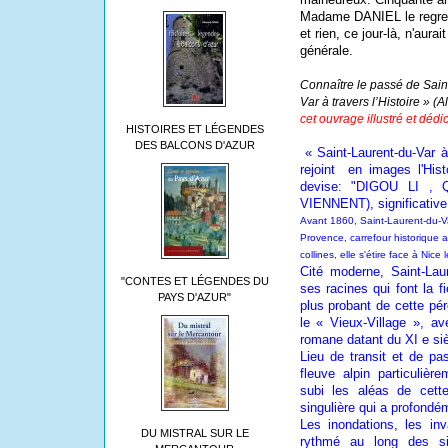
Madame DANIEL le regrett
et rien, ce jour-là, n'aura
géné­rale.
Connaître le passé de Sain
Var à travers l’Histoire » (
cet ouvrage illustré et déd
HISTOIRES ET LÉGENDES
DES BALCONS D'AZUR
« Saint-Laurent-du-Var à 
rejoint
en images l'Histo
devise: "DIGOU LI ,
VIENNENT), significative
Avant 1860, Saint-Laurent-du-V
Provence, carrefour historique a
collines, elle s'étire face à Nice 
Cité moderne, Saint-Lau
"CONTES ET LÉGENDES DU
ses racines qui font la f
PAYS D'AZUR"
plus probant de cette pé
le « Vieux-Village », a
romane datant du XI e siè
Lieu de transit et de p
fleuve alpin particulière
subi les aléas de cette
singulière qui a profondé
Les inondations, les in
DU MISTRAL SUR LE
rythmé au long des si