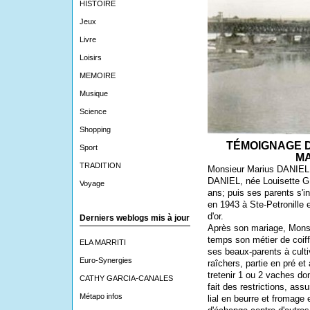
HISTOIRE
Jeux
Livre
Loisirs
MEMOIRE
Musique
Science
Shopping
TÉMOIGNAGE 
Sport
MA
TRADITION
Monsieur Marius DANIEL e
DANIEL, née Louisette GH
Voyage
ans; puis ses parents s'in
en 1943 à Ste-Petronille 
d'or.
Derniers weblogs mis à jour
Après son mariage, Monsi
temps son métier de coiff
ELA MARRITI
ses beaux-parents à cultiv
Euro-Synergies
raîchers, partie en pré et 
tretenir 1 ou 2 vaches do
CATHY GARCIA-CANALES
fait des restrictions, assu
Métapo infos
lial en beurre et fromage 