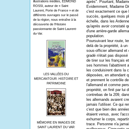
illustrations inédites, EDMOND
après". Pourtant, Madam
ROSSI, auteur de « Saint
Evidemment, Madame DAN
Laurent, Porte de France » et de
c'est exactement ce que 
différents ouvrages sur le passé
succès, quelques mois plu
de la région, nous entraîne à la
échelle, dans les Ardenn
découverte de l’Histoire
qu'après avoir constaté qu'
passionnante de Saint-Laurent-
d'une arrière-garde allem
du-Var.
population.
Poursuivant leur route, l
delà de la propriété, à 
sous-officier allemand et 
gradé n'était pas disposé 
de tirer sur les français et
ses hommes l'abattirent a
les conduisirent dans la 
LES VALLÉES DU
déposées, en attendant qu
MERCANTOUR: HISTOIRE ET
et prennent le contrôle de l
PATRIMOINE
l'allemand et comme pers
propriété, on finit par lu
contrebas de la 209, dan
les allemands avaient cr
jamais l'utiliser. Ce qui 
c'est que bien des années
étaient venus, avec l'acc
exhumer le corps, reparti
MÉMOIRE EN IMAGES DE
trace. Personne n'a jama
SAINT LAURENT DU VAR
malheu­reux. Cinquante a