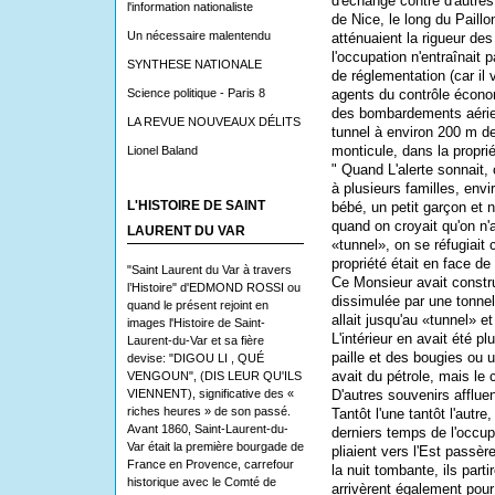
d'échange contre d'autres
l'information nationaliste
de Nice, le long du Paill
Un nécessaire malentendu
atténuaient la rigueur des
l'occupation n'entraînait
SYNTHESE NATIONALE
de réglementation (car il 
Science politique - Paris 8
agents du contrôle écono
des bombardements aérien
LA REVUE NOUVEAUX DÉLITS
tunnel à environ 200 m d
monticule, dans la propri
Lionel Baland
" Quand L'alerte sonnait, o
à plusieurs familles, env
L'HISTOIRE DE SAINT
bébé, un petit garçon et 
quand on croyait qu'on n'a
LAURENT DU VAR
«tunnel», on se réfugiait
propriété était en face de
"Saint Laurent du Var à travers
Ce Monsieur avait construi
l’Histoire" d'EDMOND ROSSI ou
dissimulée par une tonnell
quand le présent rejoint en
allait jusqu'au «tunnel» e
images l'Histoire de Saint-
L'intérieur en avait été p
Laurent-du-Var et sa fière
paille et des bougies ou 
devise: "DIGOU LI , QUÉ
avait du pétrole, mais le c
VENGOUN", (DIS LEUR QU'ILS
VIENNENT), significative des «
D'autres souvenirs affluen
riches heures » de son passé.
Tantôt l'une tantôt l'autr
Avant 1860, Saint-Laurent-du-
derniers temps de l'occup
Var était la première bourgade de
pliaient vers l'Est passèr
France en Provence, carrefour
la nuit tombante, ils part
historique avec le Comté de
arrivèrent également pour 