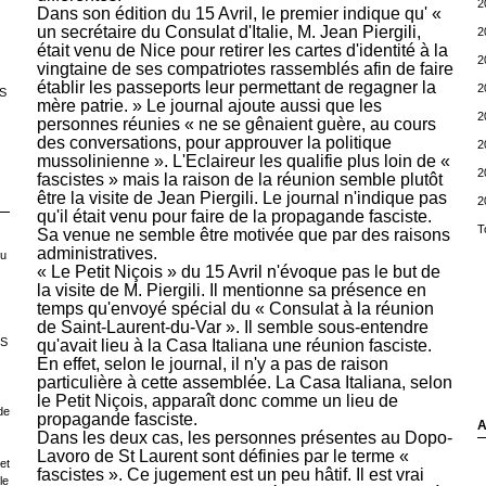
2
Dans son édition du 15 Avril, le premier indique qu' «
un secrétaire du Consulat d'Italie, M. Jean Piergili,
2
était venu de Nice pour retirer les cartes d'identité à la
2
vingtaine de ses compatriotes rassemblés afin de faire
établir les passeports leur permettant de regagner la
2
S
mère patrie. » Le journal ajoute aussi que les
2
personnes réunies « ne se gênaient guère, au cours
des conversations, pour approuver la politique
2
mussolinienne ». L'Eclaireur les qualifie plus loin de «
2
fascistes » mais la raison de la réunion semble plutôt
être la visite de Jean Piergili. Le journal n'indique pas
2
qu'il était venu pour faire de la propagande fasciste.
T
Sa venue ne semble être motivée que par des raisons
administratives.
ou
« Le Petit Niçois » du 15 Avril n'évoque pas le but de
la visite de M. Piergili. Il mentionne sa présence en
temps qu'envoyé spécial du « Consulat à la réunion
de Saint-Laurent-du-Var ». Il semble sous-entendre
LS
qu'avait lieu à la Casa Italiana une réunion fasciste.
En effet, selon le journal, il n'y a pas de raison
particulière à cette assemblée. La Casa Italiana, selon
le Petit Niçois, apparaît donc comme un lieu de
de
propagande fasciste.
A
Dans les deux cas, les personnes présentes au Dopo-
Lavoro de St Laurent sont définies par le terme «
et
fascistes ». Ce jugement est un peu hâtif. Il est vrai
le