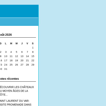
oût 2026
D
L
M
M
J
V
S
1
2
3
4
5
6
7
8
9
10
11
12
13
14
15
16
17
18
19
20
21
22
23
24
25
26
27
28
29
30
31
otes récentes
ÉCOUVRIR LES CHÂTEAUX
U MOYEN ÂGES DE LA
ÔTE...
AINT LAURENT DU VAR:
ISITE PROMENADE DANS