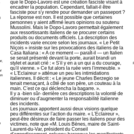
que le Dopo-Lavoro est une création fasciste visant à
r
encadrer la population. Cependant, fallait-il être
fasciste pour s'y rendre pour demander un passeport ?
La réponse est non. Il est possible que certaines
t
personnes y aient affirmé leurs opinions ou soutenu
Mussolini. Mais le Dopo-Lavoro permettait également
aux ressortissants italiens de se procurer certains
produits ou documents officiels. La description des
incidents varie encore selon les journaux. « Le Petit
Niçois » insiste sur les provocations des italiens de la
Casa Italiana : « A ce moment — paraît-il — un Italien
se serait présenté devant la porte, aurait brandi un
r,
stylet et aurait crié : « S'il y en a un qui a du courage,
qu'il vienne. » Ce fut alors la ruée vers l'immeuble. »
ar
« L'Eclaireur » atténue un peu les intimidations
on
italiennes. Il décrit : « Le jeune Charles Berzegio se
tenait menaçant, à côté de son père, un couteau à la
main. C'est ce qui déclencha la bagarre. ».
Il y a -bien sûr- derrière ces descriptions la volonté de
diminuer ou d'augmenter la responsabilité italienne
des incidents.
Les journaux apportent aussi deux visions quelque
peu différentes sur l'action du maire. « L'Eclaireur »,
peut-être désireux de faire passer les italiens pour des
s
victimes, note que «M. Louis Bènes, maire de Saint-
Laurent-du-Var, président du Conseil