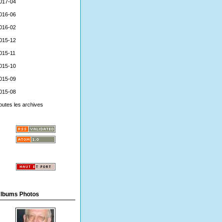
017-04
016-06
016-02
015-12
015-11
015-10
015-09
015-08
outes les archives
lbums Photos