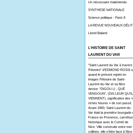
Un nécessaire malentendu
SYNTHESE NATIONALE
Science politique - Paris 8
LA REVUE NOUVEAUX DÉLIT
Lionel Baland
L'HISTOIRE DE SAINT
LAURENT DU VAR
"Saint Laurent du Var à travers
l’Histoire" d'EDMOND ROSSI 
quand le présent rejoint en
images l'Histoire de Saint-
Laurent-du-Var et sa fière
devise: "DIGOU LI , QUÉ
VENGOUN", (DIS LEUR QU'I
VIENNENT), significative des «
riches heures » de son passé.
Avant 1860, Saint-Laurent-du-
Var était la première bourgade 
France en Provence, carrefour
historique avec le Comté de
Nice. Ville construite entre mer 
collines, elle s'étire face à Nice 