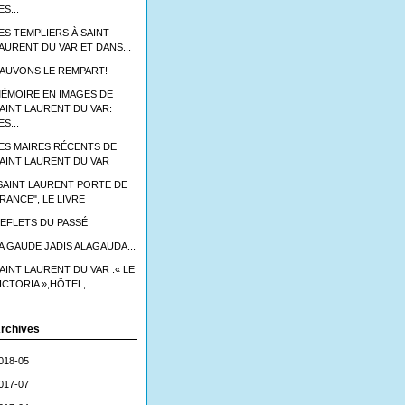
ES...
ES TEMPLIERS À SAINT
AURENT DU VAR ET DANS...
AUVONS LE REMPART!
ÉMOIRE EN IMAGES DE
AINT LAURENT DU VAR:
ES...
ES MAIRES RÉCENTS DE
AINT LAURENT DU VAR
SAINT LAURENT PORTE DE
RANCE", LE LIVRE
EFLETS DU PASSÉ
A GAUDE JADIS ALAGAUDA...
AINT LAURENT DU VAR :« LE
ICTORIA »,HÔTEL,...
rchives
018-05
017-07