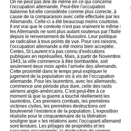
On ne peut pas dire de même en ce qui concerne
l'occupation allemande. Peut-être l'occupation
italienne fut-elle considérée comme plus correcte, à
cause de la comparaison avec celle effectuée par les
Allemands. Celle-ci a été beaucoup moins courtoise.
Il est vrai que le contexte n'est pas vraiment le même :
les Allemands ne sont plus autant soutenus par l'Italie
depuis le renversement de Mussolini. Leur politique
se radicalise à tous points de vue. Pour ces raisons,
l'occupation allemande a été moins bien acceptée.
Certes, St Laurent n'a pas connu d'exécutions
publiques en représailles. Mais, à partir de Novembre
1943, la ville commence à être bombardée, soit
seulement deux mois après l'arrivée des allemands.
Cette proximité dans le temps peut expliquer le
jugement de la population vis à vis de l’occupation
allemande. Pour les laurentins, avec les allemands,
commence une période plus dure, celle des raids
aériens anglo-américains. C'est peut-être à ce
moment là que la guerre a touché réellement les
laurentins. Ces premiers combats, les premières
victimes civiles, les premières destructions ont
bouleversé l'existence de la population. L'exposition
réalisée pour le cinquantenaire de la libération
souligne que « les relations avec l'occupant allemand
sont tendues. Les pillages de propriétés et les
saccages occasionnés, la destruction de vergers,