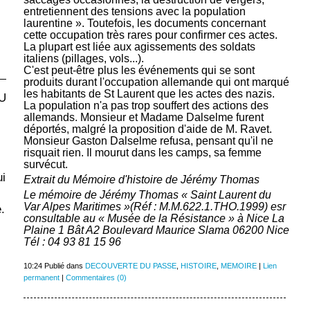
entretiennent des tensions avec la population
laurentine ». Toutefois, les documents concernant
cette occupation très rares pour confirmer ces actes.
La plupart est liée aux agissements des soldats
italiens (pillages, vols...).
C'est peut-être plus les événements qui se sont
produits durant l'occupation allemande qui ont marqué
les habitants de St Laurent que les actes des nazis.
U
La population n'a pas trop souffert des actions des
allemands. Monsieur et Madame Dalselme furent
déportés, malgré la proposition d'aide de M. Ravet.
Monsieur Gaston Dalselme refusa, pensant qu'il ne
risquait rien. Il mourut dans les camps, sa femme
survécut.
ui
Extrait du Mémoire d'histoire de Jérémy Thomas
Le mémoire de Jérémy Thomas « Saint Laurent du
Var Alpes Maritimes »(Réf : M.M.622.1.THO.1999) esr
.
consultable au « Musée de la Résistance » à Nice La
Plaine 1 Bât A2 Boulevard Maurice Slama 06200 Nice
Tél : 04 93 81 15 96
10:24 Publié dans
DECOUVERTE DU PASSE
,
HISTOIRE
,
MEMOIRE
|
Lien
permanent
|
Commentaires (0)