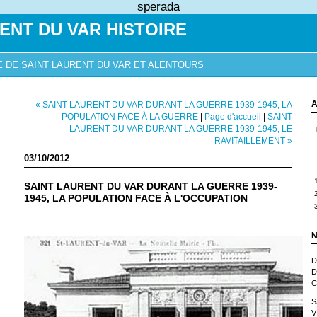
sperada
ENT DU VAR HISTOIRE
E DE SAINT LAURENT DU VAR ET ALENTOURS
A
« SAINT LAURENT DU VAR DURANT LA GUERRE 1939-1945, LA
POPULATION FACE À LA GUERRE
|
Page d'accueil
|
SAINT
LAURENT DU VAR DURANT LA GUERRE 1939-1945, LE
RAVITAILLEMENT »
03/10/2012
SAINT LAURENT DU VAR DURANT LA GUERRE 1939-
1945, LA POPULATION FACE À L'OCCUPATION
N
D
D
C
S
V