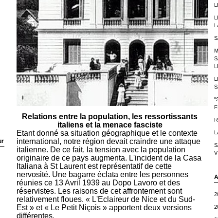
L
L
L
S
M
S
L
L
S
"
F
Relations entre la population, les ressortissants
R
italiens et la menace fasciste
Etant donné sa situation géographique et le contexte
L
international, notre région devait craindre une attaque
ur
S
italienne. De ce fait, la tension avec la population
V
originaire de ce pays augmenta. L'incident de la Casa
Italiana à St Laurent est représentatif de cette
nervosité. Une bagarre éclata entre les personnes
A
réunies ce 13 Avril 1939 au Dopo Lavoro et des
réservistes. Les raisons de cet affrontement sont
2
relativement floues. « L'Eclaireur de Nice et du Sud-
Est » et « Le Petit Niçois » apportent deux versions
2
différentes.