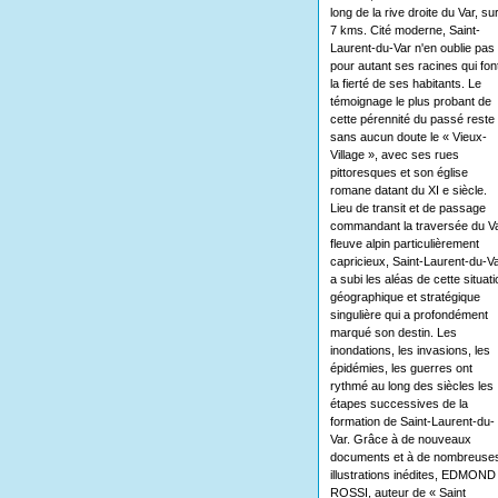
long de la rive droite du Var, su
7 kms. Cité moderne, Saint-
Laurent-du-Var n'en oublie pas
pour autant ses racines qui fon
la fierté de ses habitants. Le
témoignage le plus probant de
cette pérennité du passé reste
sans aucun doute le « Vieux-
Village », avec ses rues
pittoresques et son église
romane datant du XI e siècle.
Lieu de transit et de passage
commandant la traversée du Va
fleuve alpin particulièrement
capricieux, Saint-Laurent-du-V
a subi les aléas de cette situati
géographique et stratégique
singulière qui a profondément
marqué son destin. Les
inondations, les invasions, les
épidémies, les guerres ont
rythmé au long des siècles les
étapes successives de la
formation de Saint-Laurent-du-
Var. Grâce à de nouveaux
documents et à de nombreuse
illustrations inédites, EDMOND
ROSSI, auteur de « Saint