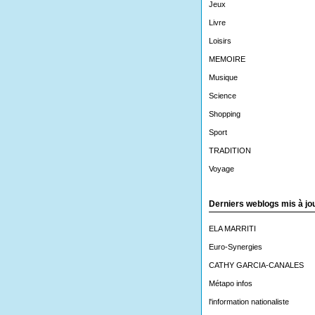
Jeux
Livre
Loisirs
MEMOIRE
Musique
Science
Shopping
Sport
TRADITION
Voyage
Derniers weblogs mis à jo
ELA MARRITI
Euro-Synergies
CATHY GARCIA-CANALES
Métapo infos
l'information nationaliste