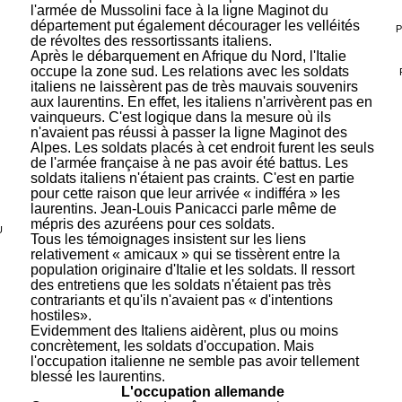
l'armée de Mussolini face à la ligne Maginot du
département put également décourager les velléités
P
de révoltes des ressortissants italiens.
Après le débarquement en Afrique du Nord, l'Italie
occupe la zone sud. Les relations avec les soldats
italiens ne laissèrent pas de très mauvais souvenirs
aux laurentins. En effet, les italiens n'arrivèrent pas en
vainqueurs. C'est logique dans la mesure où ils
n'avaient pas réussi à passer la ligne Maginot des
Alpes. Les soldats placés à cet endroit furent les seuls
de l'armée française à ne pas avoir été battus. Les
soldats italiens n'étaient pas craints. C'est en partie
pour cette raison que leur arrivée « indifféra » les
laurentins. Jean-Louis Panicacci parle même de
mépris des azuréens pour ces soldats.
U
Tous les témoignages insistent sur les liens
relativement « amicaux » qui se tissèrent entre la
population originaire d'Italie et les soldats. Il ressort
des entretiens que les soldats n'étaient pas très
contrariants et qu'ils n'avaient pas « d'intentions
hostiles».
Evidemment des Italiens aidèrent, plus ou moins
concrètement, les soldats d'occupation. Mais
l'occupation italienne ne semble pas avoir tellement
blessé les laurentins.
L'occupation allemande