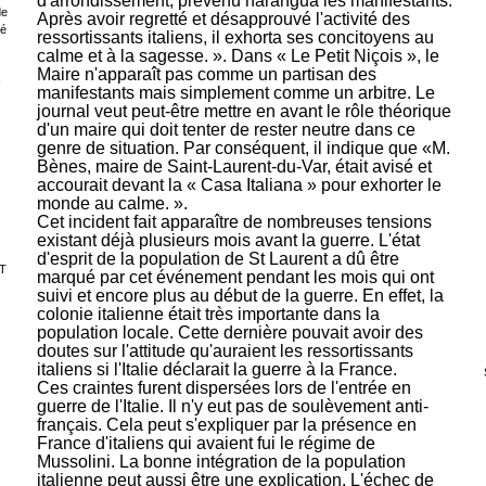
d'arrondissement, prévenu harangua les manifestants.
de
Après avoir regretté et désapprouvé l'activité des
sé
ressortissants italiens, il exhorta ses concitoyens au
calme et à la sagesse. ». Dans « Le Petit Niçois », le
Maire n'apparaît pas comme un partisan des
-
manifestants mais simplement comme un arbitre. Le
journal veut peut-être mettre en avant le rôle théorique
d'un maire qui doit tenter de rester neutre dans ce
genre de situation. Par conséquent, il indique que «M.
Bènes, maire de Saint-Laurent-du-Var, était avisé et
accourait devant la « Casa Italiana » pour exhorter le
monde au calme. ».
Cet incident fait apparaître de nombreuses tensions
existant déjà plusieurs mois avant la guerre. L'état
d'esprit de la population de St Laurent a dû être
T
marqué par cet événement pendant les mois qui ont
suivi et encore plus au début de la guerre. En effet, la
colonie italienne était très importante dans la
population locale. Cette dernière pouvait avoir des
doutes sur l'attitude qu'auraient les ressortissants
italiens si l'Italie déclarait la guerre à la France.
Ces craintes furent dispersées lors de l'entrée en
guerre de l'Italie. Il n'y eut pas de soulèvement anti-
français. Cela peut s'expliquer par la présence en
France d'italiens qui avaient fui le régime de
Mussolini. La bonne intégration de la population
italienne peut aussi être une explication. L'échec de