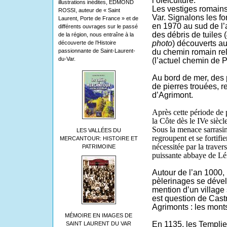
l’oléiculture.
illustrations inédites, EDMOND
Les vestiges romains
ROSSI, auteur de « Saint
Var. Signalons les fo
Laurent, Porte de France » et de
en 1970 au sud de l’
différents ouvrages sur le passé
des débris de tuiles (
de la région, nous entraîne à la
photo
) découverts au
découverte de l’Histoire
du chemin romain rel
passionnante de Saint-Laurent-
du-Var.
(l’actuel chemin de 
Au bord de mer, des p
de pierres trouées, r
d’Agrimont.
Après cette période de 
la Côte dès le IVe sièc
Sous la menace sarrasin
LES VALLÉES DU
regroupent et se fortifi
MERCANTOUR: HISTOIRE ET
nécessitée par la traver
PATRIMOINE
puissante abbaye de Lér
Autour de l’an 1000,
pèlerinages se déve
mention d’un village 
est question de Castr
Agrimonts : les mont
MÉMOIRE EN IMAGES DE
En 1135, les Templier
SAINT LAURENT DU VAR