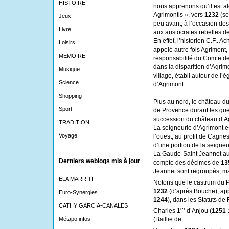
HISTOIRE
nous apprenons qu’il est al
Agrimontis », vers
1232
(se
Jeux
peu avant, à l’occasion de
Livre
aux aristocrates rebelles d
En effet, l’historien C.F.. A
Loisirs
appelé autre fois Agrimont,
MEMOIRE
responsabilité du Comte d
dans la disparition d’Agrim
Musique
village, établi autour de l’
Science
d’Agrimont.
Shopping
Plus au nord, le château du
Sport
de Provence durant les guer
succession du château d’Agr
TRADITION
La seigneurie d’Agrimont e
Voyage
l’ouest, au profit de Cagne
d’une portion de la seigneu
La Gaude-Saint Jeannet a
Derniers weblogs mis à jour
compte des décimes de
13
Jeannet sont regroupés, mar
ELA MARRITI
Notons que le castrum du P
1232
(d’après Bouche), appa
Euro-Synergies
1244
), dans les Statuts de 
CATHY GARCIA-CANALES
er
Charles 1
d’Anjou (
1251
-
(Baillie de
Métapo infos