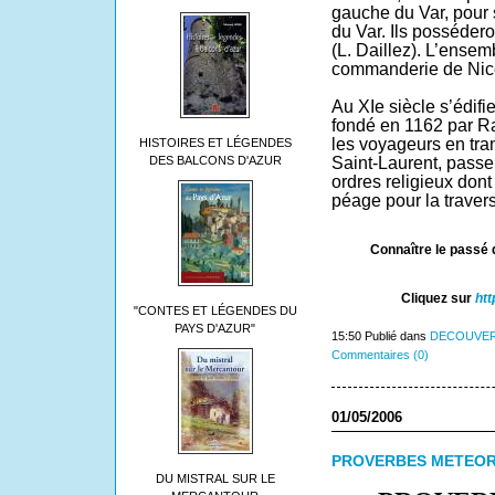
gauche du Var, pour s
du Var. Ils posséderon
(L. Daillez). L’ense
commanderie de Nic
Au XIe siècle s’édifie
fondé en 1162 par R
les voyageurs en tra
HISTOIRES ET LÉGENDES
Saint-Laurent, passe
DES BALCONS D'AZUR
ordres religieux dont
péage pour la traver
Connaître le passé 
Cliquez sur
htt
"CONTES ET LÉGENDES DU
PAYS D'AZUR"
15:50 Publié dans
DECOUVER
Commentaires (0)
01/05/2006
PROVERBES METEOR
DU MISTRAL SUR LE