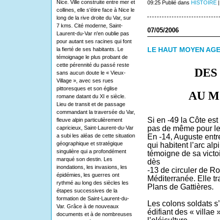
Nice. Ville construite entre mer et
09:25 Publié dans
HISTOIRE
collines, elle s'étire face à Nice le
long de la rive droite du Var, sur
7 kms. Cité moderne, Saint-
07/05/2006
Laurent-du-Var n'en oublie pas
pour autant ses racines qui font
LE HAUT MOYEN AG
la fierté de ses habitants. Le
témoignage le plus probant de
cette pérennité du passé reste
DES RO
sans aucun doute le « Vieux-
Village », avec ses rues
pittoresques et son église
AU MOY
romane datant du XI e siècle.
Lieu de transit et de passage
commandant la traversée du Var,
Si en -49 la Côte est
fleuve alpin particulièrement
pas de même pour le
capricieux, Saint-Laurent-du-Var
En -14, Auguste entr
a subi les aléas de cette situation
géographique et stratégique
qui habitent l’arc alp
singulière qui a profondément
témoigne de sa victo
marqué son destin. Les
dès
inondations, les invasions, les
-13 de circuler de R
épidémies, les guerres ont
Méditerranée. Elle tr
rythmé au long des siècles les
Plans de Gattières.
étapes successives de la
formation de Saint-Laurent-du-
Les colons soldats s’
Var. Grâce à de nouveaux
édifiant des « villae 
documents et à de nombreuses