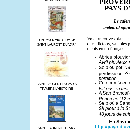
PROVERB
MERCANTOUR
PAYS D’
Le calendr
météorologique d
Voici retrouvés, dans la
"UN PEU D'HISTOIRE DE
ques dictons, valables p
SAINT LAURENT DU VAR"
niçois en en français.
Abrieu plouvign
Avril pluvieux,
Se ploù per l’A
S’
perdissioun.
perdition.
Cu noun fa en 
SAINT LAURENT DU VAR A
fait pas en mai
TRAVERS L'HISTOIRE
A San Brancaî 
Pancrace (12 ma
Se ploù à Santa
Sil pleut à la S
40 jours de suit
En Savoir p
http://pays-d-az
SAINT LAURENT DU VAR