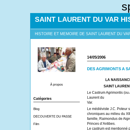
s
SAINT LAURENT DU VAR HI
HISTOIRE ET MEMOIRE DE SAINT LAURENT DU VA
14/05/2006
DES AGRIMONTS A S
LA NAISSANCE
À propos
SAINT LAURENT 
Le Castrum Agrimontis (ou 
Laurent du
Catégories
V
Le médiéviste J.C. Poteur 
Blog
chroniques au milieu du XI
DECOUVERTE DU PASSE
famille, Raimondus de Aig
Princes d’Antibes.
Film
Le castrum est mentionné pl