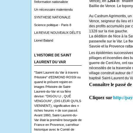
Vence), en
1264
et finalem
l'information nationaliste
Baillie de Vence. Le topon
Un nécessaire malentendu
Au Castrum Agrimontis, un 
SYNTHESE NATIONALE
Vence, seigneur du lieu et 
Science politique - Paris 8
des profits accumulés par 
1328 sur la rive gauche.
LA REVUE NOUVEAUX DÉLITS
La dédition de Nice à la Sa
Lionel Baland
passerelle sur le Var. Le fle
Savoie et la Provence rat
Les épidémies successives 
L'HISTOIRE DE SAINT
pillages et incendies des 
LAURENT DU VAR
guerre de Cent Ans, ont ra
nécessités de la traversée 
"Saint Laurent du Var à travers
village construit autour de l
l’Histoire" d'EDMOND ROSSI ou
baptisé Saint-Laurent du Va
quand le présent rejoint en
Connaître le passé de
images l'Histoire de Saint-
Laurent-du-Var et sa fière
devise: "DIGOU LI , QUÉ
Cliquez sur
http://pa
VENGOUN", (DIS LEUR QU'ILS
VIENNENT), significative des «
riches heures » de son passé.
Avant 1860, Saint-Laurent-du-
Var était la première bourgade de
France en Provence, carrefour
historique avec le Comté de