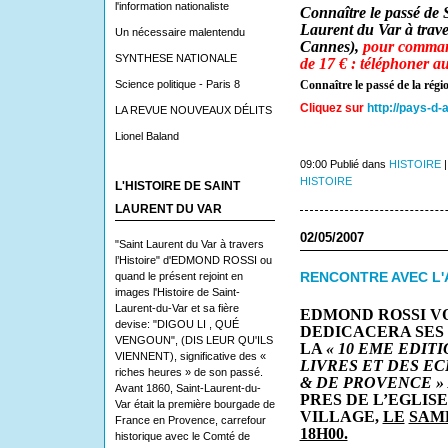
l'information nationaliste
Connaître le passé de 
Laurent du Var à traver
Un nécessaire malentendu
Cannes),
pour command
SYNTHESE NATIONALE
de 17 € : téléphoner a
Science politique - Paris 8
Connaître le passé de la régi
Cliquez sur
http://pays-d-
LA REVUE NOUVEAUX DÉLITS
Lionel Baland
09:00 Publié dans
HISTOIRE
HISTOIRE
L'HISTOIRE DE SAINT
LAURENT DU VAR
02/05/2007
"Saint Laurent du Var à travers
l’Histoire" d'EDMOND ROSSI ou
quand le présent rejoint en
RENCONTRE AVEC L
images l'Histoire de Saint-
Laurent-du-Var et sa fière
EDMOND ROSSI
V
devise: "DIGOU LI , QUÉ
DEDICACERA SES 
VENGOUN", (DIS LEUR QU'ILS
LA
« 10 EME EDIT
VIENNENT), significative des «
LIVRES ET DES EC
riches heures » de son passé.
& DE PROVENCE »
Avant 1860, Saint-Laurent-du-
PRES DE L’EGLIS
Var était la première bourgade de
VILLAGE,
LE
SAME
France en Provence, carrefour
18H00.
historique avec le Comté de