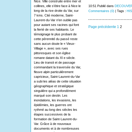
Nice. Ville construite entre mer et
collines, elle s'étire face à Nice le
10:51 Publié dans
DECOUVER
long de la rive droite du Var, sur
Commentaires (0)
| Tags :
HI
7 kms. Cité moderne, Saint-
Laurent-du-Var n'en oublie pas
pour autant ses racines qui font
Page précédente
1
2
la fierté de ses habitants. Le
témoignage le plus probant de
cette pérennité du passé reste
sans aucun doute le « Vieux-
Village », avec ses rues
pittoresques et son église
romane datant du XI e siècle.
Lieu de transit et de passage
commandant la traversée du Var,
fleuve alpin particulièrement
capricieux, Saint-Laurent-du-Var
a subi les aléas de cette situation
géographique et stratégique
singulière qui a profondément
marqué son destin. Les
inondations, les invasions, les
épidémies, les guerres ont
rythmé au long des siècles les
étapes successives de la
formation de Saint-Laurent-du-
Var. Grâce à de nouveaux
documents et à de nombreuses