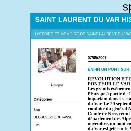
s
SAINT LAURENT DU VAR HI
HISTOIRE ET MEMOIRE DE SAINT LAURENT DU VA
07/05/2007
ENFIN UN PONT SUR 
REVOLUTION ET 
PONT SUR LE VA
À propos
Les grands événements
l’Europe à partir de
important dans les co
Catégories
du Var. Le 29 septemb
conduite du général A
Blog
Comté de Nice, réuni à
DECOUVERTE DU PASSE
département des Alpes
novembre, un pont en 
Film
du Var est jeté sur le V