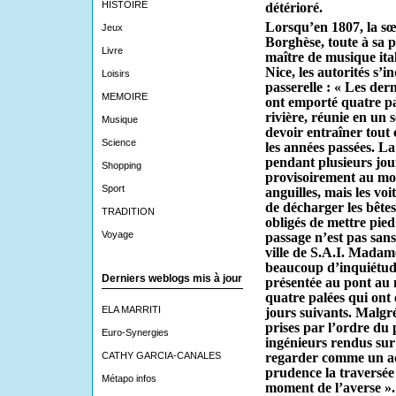
HISTOIRE
détérioré.
Lorsqu’en 1807, la sœ
Jeux
Borghèse, toute à sa p
Livre
maître de musique ital
Nice, les autorités s’in
Loisirs
passerelle : « Les dern
MEMOIRE
ont emporté quatre pa
rivière, réunie en un 
Musique
devoir entraîner tout 
Science
les années passées. L
pendant plusieurs jour
Shopping
provisoirement au mo
Sport
anguilles, mais les voi
de décharger les bêtes
TRADITION
obligés de mettre pied
Voyage
passage n’est pas sans
ville de S.A.I. Madam
beaucoup d’inquiétude
Derniers weblogs mis à jour
présentée au pont au m
quatre palées qui ont 
ELA MARRITI
jours suivants. Malgré
prises par l’ordre du 
Euro-Synergies
ingénieurs rendus sur l
CATHY GARCIA-CANALES
regarder comme un ac
prudence la traversée
Métapo infos
moment de l’averse ».