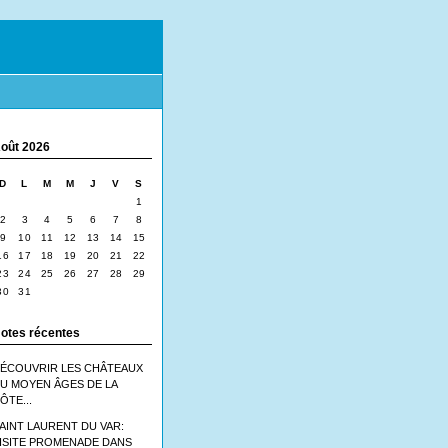
oût 2026
D
L
M
M
J
V
S
1
2
3
4
5
6
7
8
9
10
11
12
13
14
15
16
17
18
19
20
21
22
23
24
25
26
27
28
29
30
31
otes récentes
ÉCOUVRIR LES CHÂTEAUX
U MOYEN ÂGES DE LA
ÔTE...
AINT LAURENT DU VAR:
ISITE PROMENADE DANS