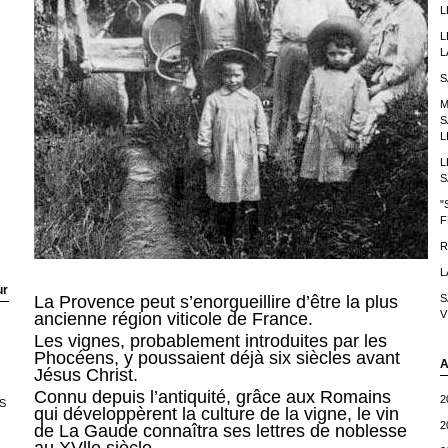
L
L
L
S
M
S
L
L
S
"
F
R
L
ur
S
La Provence peut s’enorgueillire d’être la plus
V
ancienne région viticole de France.
Les vignes, probablement introduites par les
Phocéens, y poussaient déjà six siècles avant
A
Jésus Christ.
Connu depuis l’antiquité, grâce aux Romains
2
S
qui développèrent la culture de la vigne, le vin
2
de La Gaude connaîtra ses lettres de noblesse