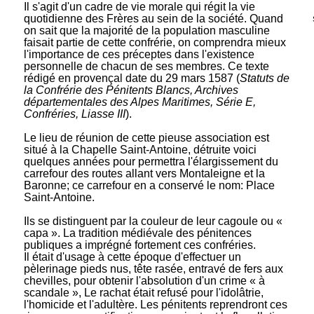
Il s'agit d'un cadre de vie morale qui régit la vie
quotidienne des Frères au sein de la société. Quand
on sait que la majorité de la population masculine
faisait partie de cette confrérie, on comprendra mieux
l'importance de ces préceptes dans l'existence
personnelle de chacun de ses membres. Ce texte
rédigé en provençal date du 29 mars 1587 (
Statuts de
la Confrérie des Pénitents Blancs, Archives
départementales des Alpes Maritimes, Série E,
Confréries, Liasse III
).
Le lieu de réunion de cette pieuse association est
situé à la Chapelle Saint-Antoine, détruite voici
quelques années pour permettra l'élargissement du
carrefour des routes allant vers Montaleigne et la
Baronne; ce carrefour en a conservé le nom: Place
Saint-Antoine.
Ils se distinguent par la couleur de leur cagoule ou «
capa ». La tradition médiévale des pénitences
publiques a imprégné fortement ces confréries.
Il était d'usage à cette époque d'effectuer un
pèlerinage pieds nus, tête rasée, entravé de fers aux
chevilles, pour obtenir l'absolution d'un crime « à
scandale », Le rachat était refusé pour l'idolâtrie,
l'homicide et l'adultère. Les pénitents reprendront ces