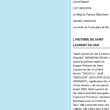
Lionel Baland
CGT AKKODIS
Le Blog du Pasteur Blanchard
Identité Luthérienne
Les Amis du Funiculaire de Be..
L'HISTOIRE DE SAINT
LAURENT DU VAR
"Saint Laurent du Var à travers
l’Histoire" d'EDMOND ROSSI 
quand le présent rejoint en
images l'Histoire de Saint-
Laurent-du-Var et sa fière
devise: "DIGOU LI , QUÉ
VENGOUN", (DIS LEUR QU'I
VIENNENT), significative des «
riches heures » de son passé.
Avant 1860, Saint-Laurent-du-
Var était la première bourgade 
France en Provence, carrefour
historique avec le Comté de
Nice. Ville construite entre mer 
collines, elle s'étire face à Nice 