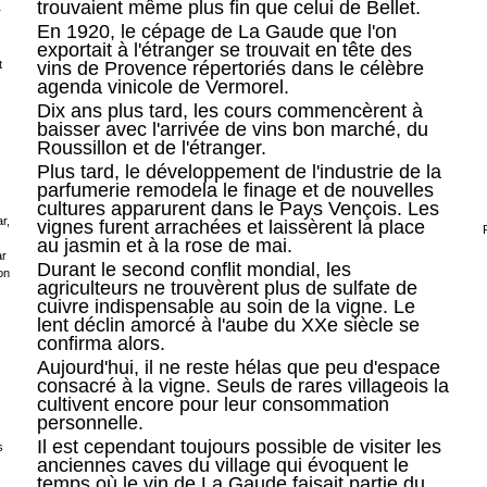
trouvaient même plus fin que celui de Bellet.
r
En 1920, le cépage de La Gaude que l'on
exportait à l'étranger se trouvait en tête des
t
vins de Provence répertoriés dans le célèbre
agenda vinicole de Vermorel.
Dix ans plus tard, les cours commencèrent à
baisser avec l'arrivée de vins bon marché, du
Roussillon et de l'étranger.
Plus tard, le développement de l'industrie de la
parfumerie remodela le finage et de nouvelles
cultures apparurent dans le Pays Vençois. Les
r,
vignes furent arrachées et laissèrent la place
au jasmin et à la rose de mai.
ar
Durant le second conflit mondial, les
on
agriculteurs ne trouvèrent plus de sulfate de
cuivre indispensable au soin de la vigne. Le
lent déclin amorcé à l'aube du XXe siècle se
confirma alors.
Aujourd'hui, il ne reste hélas que peu d'espace
consacré à la vigne. Seuls de rares villageois la
cultivent encore pour leur consommation
personnelle.
Il est cependant toujours possible de visiter les
s
anciennes caves du village qui évoquent le
temps où le vin de La Gaude faisait partie du