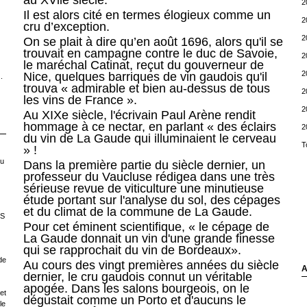
au XVlle siècle.
2
Il est alors cité en termes élogieux comme un
2
cru d’exception.
2
On se plait à dire qu’e
n août 1696, alors qu'il se
trouvait en campagne contre le duc de Savoie,
2
le maréchal Catinat, reçut du gouverneur de
2
Nice, quelques barriques de vin gaudois qu'il
.
trouva « admirable et bien au-dessus de tous
2
les vins de France ».
2
Au XIXe siècle, l'écrivain Paul Arène rendit
hommage à ce nectar, en parlant « des éclairs
2
du vin de La Gaude qui illuminaient le cerveau
T
» !
ou
Dans la première partie du siècle dernier, un
professeur du Vaucluse rédigea dans une très
sérieuse revue de viticulture une minutieuse
étude portant sur l'analyse du sol, des cépages
et du climat de la commune de La Gaude.
LS
Pour cet éminent scientifique, « le cépage de
La Gaude donnait un vin d'une grande finesse
qui se rapprochait du vin de Bordeaux».
de
Au cours des vingt premières années du siècle
A
dernier, le cru gaudois connut un véritable
apogée. Dans les salons bourgeois, on le
et
dégustait comme un Porto et d'aucuns le
le