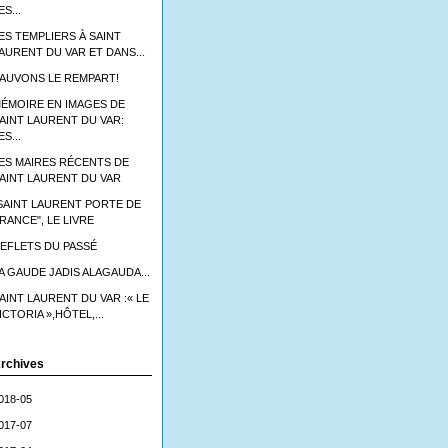
ES...
ES TEMPLIERS À SAINT
AURENT DU VAR ET DANS...
AUVONS LE REMPART!
ÉMOIRE EN IMAGES DE
AINT LAURENT DU VAR:
ES...
ES MAIRES RÉCENTS DE
AINT LAURENT DU VAR
SAINT LAURENT PORTE DE
RANCE", LE LIVRE
EFLETS DU PASSÉ
A GAUDE JADIS ALAGAUDA...
AINT LAURENT DU VAR :« LE
ICTORIA »,HÔTEL,...
rchives
018-05
017-07