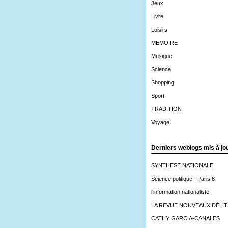
Jeux
Livre
Loisirs
MEMOIRE
Musique
Science
Shopping
Sport
TRADITION
Voyage
Derniers weblogs mis à jo
SYNTHESE NATIONALE
Science politique - Paris 8
l'information nationaliste
LA REVUE NOUVEAUX DÉLIT
CATHY GARCIA-CANALES