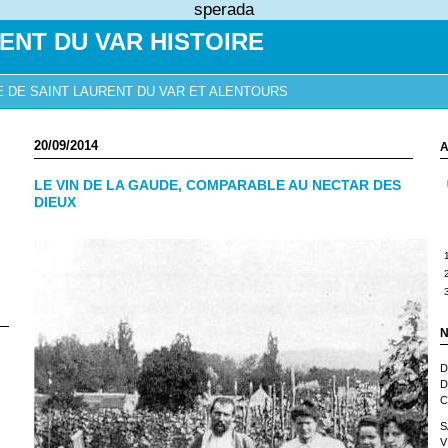
sperada
ENT DU VAR HISTOIRE
E DE SAINT LAURENT DU VAR ET ALENTOURS
20/09/2014
A
LE VIN DE LA GAUDE, COMPARABLE AU NECTAR DES
DIEUX
N
D
D
C
S
V