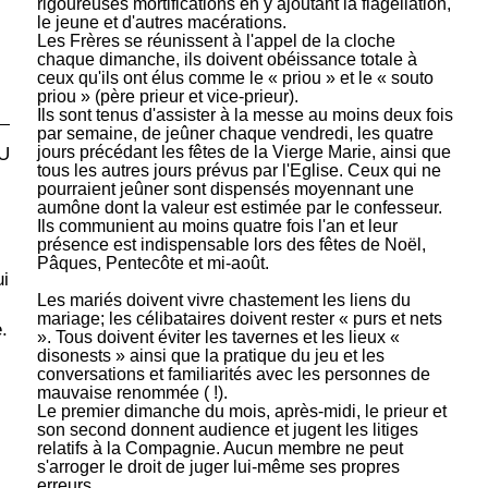
rigoureuses mortifications en y ajoutant la flagellation,
le jeune et d'autres macérations.
Les Frères se réunissent à l'appel de la cloche
chaque dimanche, ils doivent obéissance totale à
ceux qu'ils ont élus comme le « priou » et le « souto
priou » (père prieur et vice-prieur).
Ils sont tenus d'assister à la messe au moins deux fois
par semaine, de jeûner chaque vendredi, les quatre
jours précédant les fêtes de la Vierge Marie, ainsi que
U
tous les autres jours prévus par l'Eglise. Ceux qui ne
pourraient jeûner sont dispensés moyennant une
aumône dont la valeur est estimée par le confesseur.
Ils communient au moins quatre fois l'an et leur
présence est indispensable lors des fêtes de Noël,
Pâques, Pentecôte et mi-août.
ui
Les mariés doivent vivre chastement les liens du
mariage; les célibataires doivent rester « purs et nets
.
». Tous doivent éviter les tavernes et les lieux «
disonests » ainsi que la pratique du jeu et les
conversations et familiarités avec les personnes de
mauvaise renommée ( !).
Le premier dimanche du mois, après-midi, le prieur et
son second donnent audience et jugent les litiges
relatifs à la Compagnie. Aucun membre ne peut
s'arroger le droit de juger lui-même ses propres
erreurs.