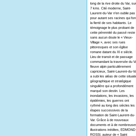
long de la rive droite du Var, su
7 kms. Cité moderne, Saint-
Laurent-du-Var n'en oublie pas
pour autant ses racines qui fon
la fierté de ses habitants. Le
témoignage le plus probant de
cette pérennité du passé reste
sans aucun doute le « Vieux-
Village », avec ses rues
pittoresques et son église
romane datant du XI e siècle.
Lieu de transit et de passage
commandant la traversée du Va
fleuve alpin particulièrement
capricieux, Saint-Laurent-du-V
a subi les aléas de cette situati
géographique et stratégique
singulière qui a profondément
marqué son destin. Les
inondations, les invasions, les
épidémies, les guerres ont
rythmé au long des siècles les
étapes successives de la
formation de Saint-Laurent-du-
Var. Grâce à de nouveaux
documents et à de nombreuse
illustrations inédites, EDMOND
ROSSI, auteur de « Saint