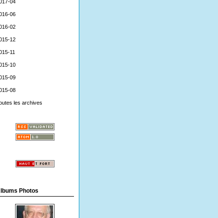
017-04
016-06
016-02
015-12
015-11
015-10
015-09
015-08
outes les archives
lbums Photos