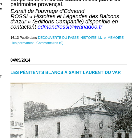
patrimoine provençal.
de
sé
Extrait de l’ouvrage d’Edmond
ROSSI « Histoires et Légendes des Balcons
d’Azur » (Éditions Campanile) disponible en
-
contactant
edmondrossi@wanadoo.fr
16:13 Publié dans
DECOUVERTE DU PASSE
,
HISTOIRE
,
Livre
,
MEMOIRE
|
Lien permanent
|
Commentaires (0)
04/09/2014
LES PÉNITENTS BLANCS À SAINT LAURENT DU VAR
T